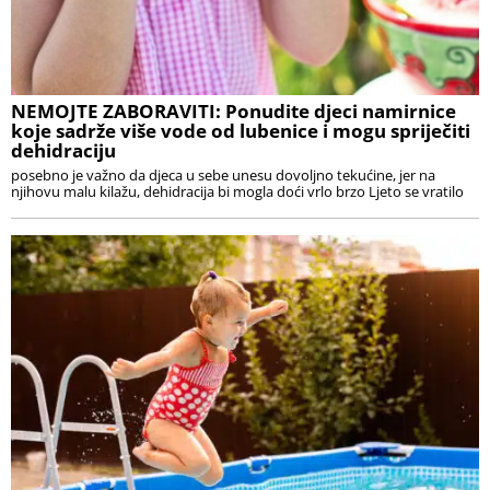
NEMOJTE ZABORAVITI: Ponudite djeci namirnice
koje sadrže više vode od lubenice i mogu spriječiti
dehidraciju
posebno je važno da djeca u sebe unesu dovoljno tekućine, jer na
njihovu malu kilažu, dehidracija bi mogla doći vrlo brzo Ljeto se vratilo