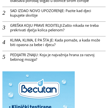
olakšava porođaj stigao u bolnice širom Evrope
SAD IZDAO NOVO UPOZORENJE: Pazite kad djeci
kupujete skvišije
GREŠKA KOJU PRAVE RODITELJI:Zašto nikada ne treba
prekrivati dječja kolica pelenom?
KLIMA, KLIMA, E PA ŠTA JE: Kada pomaže, a kada može
biti opasna za bebe i djecu?
PEDIJATRI ZNAJU: Koja je najvažnija hrana za razvoj
bebinog mozga?