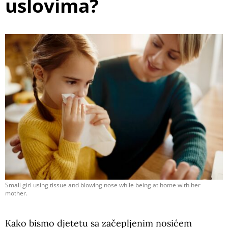
uslovima?
Small girl using tissue and blowing nose while being at home with her
mother.
Kako bismo djetetu sa začepljenim nosićem