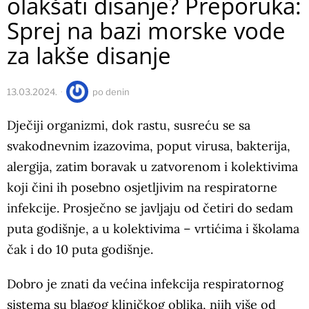
olakšati disanje? Preporuka:
Sprej na bazi morske vode
za lakše disanje
13.03.2024.
po
denin
Dječiji organizmi, dok rastu, susreću se sa
svakodnevnim izazovima, poput virusa, bakterija,
alergija, zatim boravak u zatvorenom i kolektivima
koji čini ih posebno osjetljivim na respiratorne
infekcije. Prosječno se javljaju od četiri do sedam
puta godišnje, a u kolektivima – vrtićima i školama
čak i do 10 puta godišnje.
Dobro je znati da većina infekcija respiratornog
sistema su blagog kliničkog oblika, njih više od