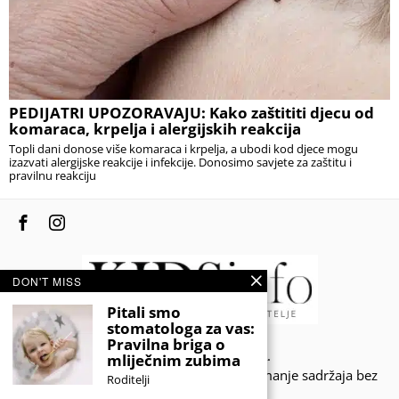
PEDIJATRI UPOZORAVAJU: Kako zaštititi djecu od
komaraca, krpelja i alergijskih reakcija
Topli dani donose više komaraca i krpelja, a ubodi kod djece mogu
izazvati alergijske reakcije i infekcije. Donosimo savjete za zaštitu i
pravilnu reakciju
DON'T MISS
Pitali smo
stomatologa za vas:
Pravilna briga o
© 2020 - KIDSINFO.BA.
mliječnim zubima
Sva prava zadržana. Zabranjeno preuzimanje sadržaja bez
Roditelji
dozvole izdavača.