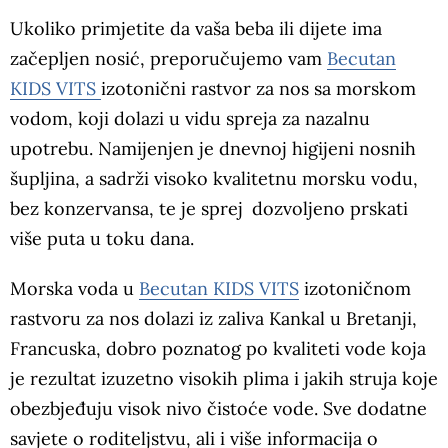
Ukoliko primjetite da vaša beba ili dijete ima
začepljen nosić, preporučujemo vam
Becutan
KIDS VITS
izotonični rastvor za nos sa morskom
vodom, koji dolazi u vidu spreja za nazalnu
upotrebu. Namijenjen je dnevnoj higijeni nosnih
šupljina, a sadrži visoko kvalitetnu morsku vodu,
bez konzervansa, te je sprej dozvoljeno prskati
više puta u toku dana.
Morska voda u
Becutan KIDS VITS
izotoničnom
rastvoru za nos dolazi iz zaliva Kankal u Bretanji,
Francuska, dobro poznatog po kvaliteti vode koja
je rezultat izuzetno visokih plima i jakih struja koje
obezbjeđuju visok nivo čistoće vode. Sve dodatne
savjete o roditeljstvu, ali i više informacija o