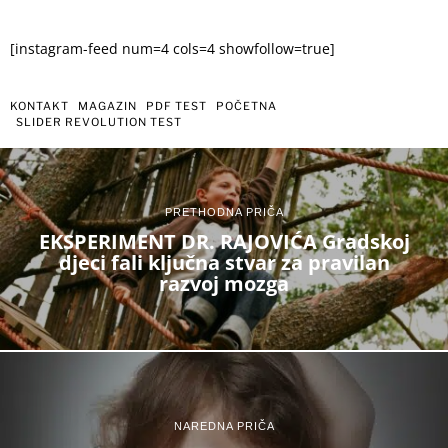
[instagram-feed num=4 cols=4 showfollow=true]
KONTAKT
MAGAZIN
PDF TEST
POČETNA
SLIDER REVOLUTION TEST
PRETHODNA PRIČA
EKSPERIMENT DR. RAJOVIĆA Gradskoj
djeci fali ključna stvar za pravilan
razvoj mozga
NAREDNA PRIČA