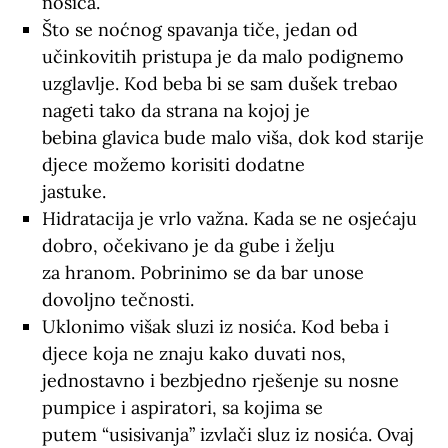
nosića.
Što se noćnog spavanja tiče, jedan od
učinkovitih pristupa je da malo podignemo
uzglavlje. Kod beba bi se sam dušek trebao
nageti tako da strana na kojoj je
bebina glavica bude malo viša, dok kod starije
djece možemo korisiti dodatne
jastuke.
Hidratacija je vrlo važna. Kada se ne osjećaju
dobro, očekivano je da gube i želju
za hranom. Pobrinimo se da bar unose
dovoljno tečnosti.
Uklonimo višak sluzi iz nosića. Kod beba i
djece koja ne znaju kako duvati nos,
jednostavno i bezbjedno rješenje su nosne
pumpice i aspiratori, sa kojima se
putem “usisivanja” izvlači sluz iz nosića. Ovaj