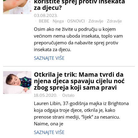
koristite sprej protiv insekata
za djecu?
03.08.2023.
BEBE
·
Njega
·
OSNOVCI
·
Zdravlje
·
Zdravlje
Osim ako ne živite u području u kojem
većinom nema uboda insekata, toplo vam
preporučujemo da nabavite sprej protiv
insekata za djecu.
SAZNAJTE VIŠE
Otkrila je trik: Mama tvrdi da
njena djeca spavaju cijelu noć
zbog spreja koji sama pravi
18.05.2020.
Ostalo
Lauren Libin, 37-godišnja majka iz Brightona
koja odgaja troje djece, otkrila je, kako
prenose strani mediji, “lijek” za nesanicu.
Naime, ona je
SAZNAJTE VIŠE