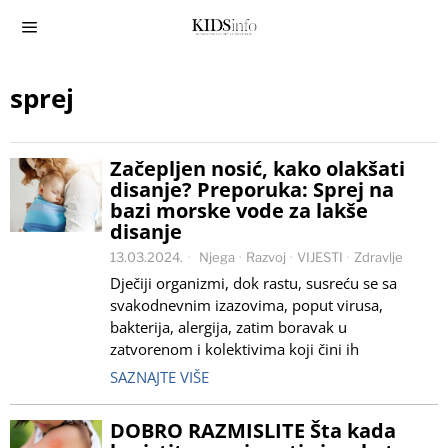
sprej
Začepljen nosić, kako olakšati
disanje? Preporuka: Sprej na
bazi morske vode za lakše
disanje
13.03.2024.
Njega
·
Razvoj
·
VIJESTI
·
Zdravlje
Dječiji organizmi, dok rastu, susreću se sa
svakodnevnim izazovima, poput virusa,
bakterija, alergija, zatim boravak u
zatvorenom i kolektivima koji čini ih
SAZNAJTE VIŠE
DOBRO RAZMISLITE Šta kada