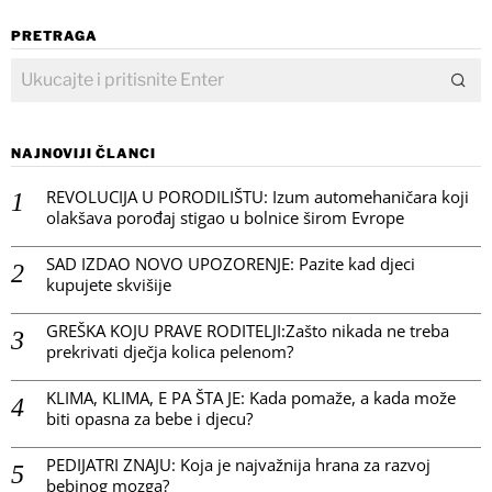
PRETRAGA
NAJNOVIJI ČLANCI
REVOLUCIJA U PORODILIŠTU: Izum automehaničara koji
olakšava porođaj stigao u bolnice širom Evrope
SAD IZDAO NOVO UPOZORENJE: Pazite kad djeci
kupujete skvišije
GREŠKA KOJU PRAVE RODITELJI:Zašto nikada ne treba
prekrivati dječja kolica pelenom?
KLIMA, KLIMA, E PA ŠTA JE: Kada pomaže, a kada može
biti opasna za bebe i djecu?
PEDIJATRI ZNAJU: Koja je najvažnija hrana za razvoj
bebinog mozga?