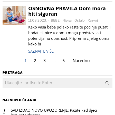
OSNOVNA PRAVILA Dom mora
biti siguran
11.08.2023.
BEBE
·
Njega
·
Ostalo
·
Razvoj
Kako vaša beba polako raste te počinje puzati i
hodati sitnice u domu mogu predstavljati
potencijalnu opasnost. Priprema cijelog doma
kako bi
SAZNAJTE VIŠE
1
2
3
…
6
Naredno
PRETRAGA
NAJNOVIJI ČLANCI
SAD IZDAO NOVO UPOZORENJE: Pazite kad djeci