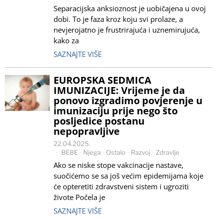
Separacijska anksioznost je uobičajena u ovoj
dobi. To je faza kroz koju svi prolaze, a
nevjerojatno je frustrirajuća i uznemirujuća,
kako za
SAZNAJTE VIŠE
EUROPSKA SEDMICA
IMUNIZACIJE: Vrijeme je da
ponovo izgradimo povjerenje u
imunizaciju prije nego što
posljedice postanu
nepopravljive
22.04.2025.
BEBE
·
Njega
·
Ostalo
·
Razvoj
·
Zdravlje
Ako se niske stope vakcinacije nastave,
suočićemo se sa još većim epidemijama koje
će opteretiti zdravstveni sistem i ugroziti
živote Počela je
SAZNAJTE VIŠE