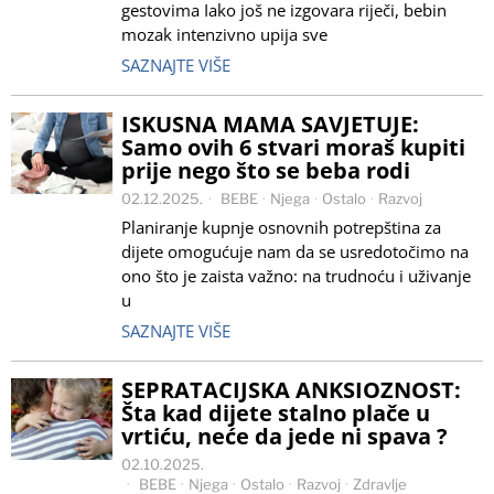
gestovima Iako još ne izgovara riječi, bebin
mozak intenzivno upija sve
SAZNAJTE VIŠE
ISKUSNA MAMA SAVJETUJE:
Samo ovih 6 stvari moraš kupiti
prije nego što se beba rodi
02.12.2025.
BEBE
·
Njega
·
Ostalo
·
Razvoj
Planiranje kupnje osnovnih potrepština za
dijete omogućuje nam da se usredotočimo na
ono što je zaista važno: na trudnoću i uživanje
u
SAZNAJTE VIŠE
SEPRATACIJSKA ANKSIOZNOST:
Šta kad dijete stalno plače u
vrtiću, neće da jede ni spava ?
02.10.2025.
BEBE
·
Njega
·
Ostalo
·
Razvoj
·
Zdravlje