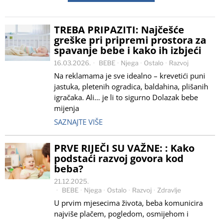
TREBA PRIPAZITI: Najčešće
greške pri pripremi prostora za
spavanje bebe i kako ih izbjeći
16.03.2026.
BEBE
·
Njega
·
Ostalo
·
Razvoj
Na reklamama je sve idealno – krevetići puni
jastuka, pletenih ogradica, baldahina, plišanih
igračaka. Ali… je li to sigurno Dolazak bebe
mijenja
SAZNAJTE VIŠE
PRVE RIJEČI SU VAŽNE: : Kako
podstaći razvoj govora kod
beba?
21.12.2025.
BEBE
·
Njega
·
Ostalo
·
Razvoj
·
Zdravlje
U prvim mjesecima života, beba komunicira
najviše plačem, pogledom, osmijehom i