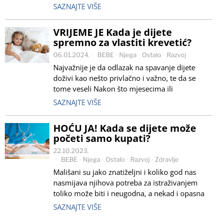
SAZNAJTE VIŠE
VRIJEME JE Kada je dijete
spremno za vlastiti krevetić?
06.01.2024.
BEBE
·
Njega
·
Ostalo
·
Razvoj
Najvažnije je da odlazak na spavanje dijete
doživi kao nešto privlačno i važno, te da se
tome veseli Nakon što mjesecima ili
SAZNAJTE VIŠE
HOĆU JA! Kada se dijete može
početi samo kupati?
22.10.2023.
BEBE
·
Njega
·
Ostalo
·
Razvoj
·
Zdravlje
Mališani su jako znatiželjni i koliko god nas
nasmijava njihova potreba za istraživanjem
toliko može biti i neugodna, a nekad i opasna
SAZNAJTE VIŠE