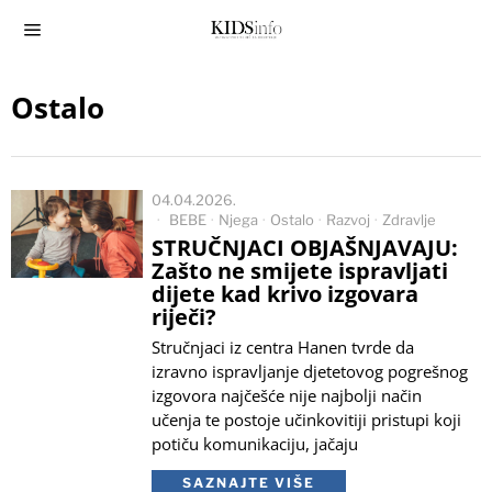
Ostalo
04.04.2026.
BEBE
·
Njega
·
Ostalo
·
Razvoj
·
Zdravlje
STRUČNJACI OBJAŠNJAVAJU:
Zašto ne smijete ispravljati
dijete kad krivo izgovara
riječi?
Stručnjaci iz centra Hanen tvrde da
izravno ispravljanje djetetovog pogrešnog
izgovora najčešće nije najbolji način
učenja te postoje učinkovitiji pristupi koji
potiču komunikaciju, jačaju
SAZNAJTE VIŠE