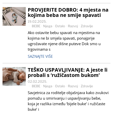
PROVJERITE DOBRO: 4 mjesta na
kojima beba ne smije spavati
19.02.2025.
BEBE
·
Njega
·
Ostalo
·
Razvoj
·
Zdravlje
Ako ostavite bebu spavati na mjestima na
kojima ne bi smjela spavati, ponajprije
ugrožavate njene dišne puteve Dok smo u
trgovinama s
SAZNAJTE VIŠE
TEŠKO USPAVLJIVANJE: A jeste li
probali s ‘ružičastom bukom’
02.02.2025.
BEBE
·
Njega
·
Ostalo
·
Razvoj
·
Zdravlje
Savjetnica za roditelje objašnjava kako zvukovi
pomažu u smirivanju i uspavljivanju bebe,
koja je razlika između ‘bijele buke’ i ružičaste
buke’ i