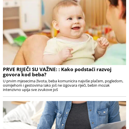
PRVE RIJEČI SU VAŽNE: : Kako podstaći razvoj
govora kod beba?
U prvim mjesecima života, beba komunicira najviše plačem, pogledom,
osmijehom i gestovima Iako još ne izgovara riječi, bebin mozak
intenzivno upija sve zvukove još