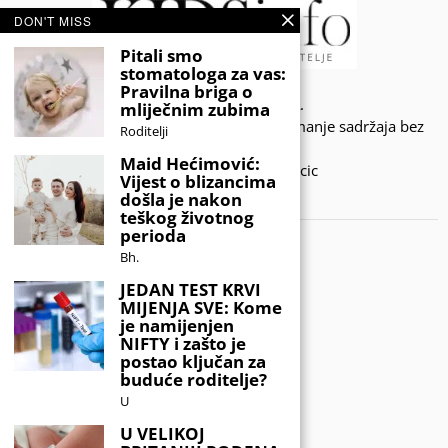
DON'T MISS
Pitali smo
stomatologa za vas:
Pravilna briga o
© 2020 - KIDSINFO.BA.
mliječnim zubima
Sva prava zadržana. Zabranjeno preuzimanje sadržaja bez
Roditelji
dozvole izdavača.
Maid Hećimović:
Developed by Amar SIjercic
Vijest o blizancima
došla je nakon
IZAŠAO JE NOVI MAGAZIN!
teškog životnog
perioda
Bh.
JEDAN TEST KRVI
MIJENJA SVE: Kome
je namijenjen
NIFTY i zašto je
postao ključan za
buduće roditelje?
U
U VELIKOJ