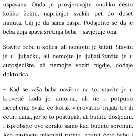
uspavana. Onda je provjeravajte onoliko često
koliko želite, naprimjer svakih pet do deset
minuta. Cilj je da sama zaspi. Podsjetite se da je
beba koja spava sretnija beba – savjetuje ona.
Stavite bebu u kolica, ali nemojte je šetati. Stavite
je u ljuljačku, ali nemojte je ljuljati.Stavite je u
autosjedište, ali nemojte voziti nigdje, dodaje
doktorica.
– Kad se vaša baba navikne na to, stavite je u
krevetić kada je umorna, ali ne i potpuno
iscrpljena. Svaki će korak vjerovatno trajati tri ili
četiri dana, jer je to postupak, ali budite dosljedni.
I isprobajte ove korake samo kad budete spremni.
Ako nastavite mijenjati rutinu, zbunit ćete bebu i