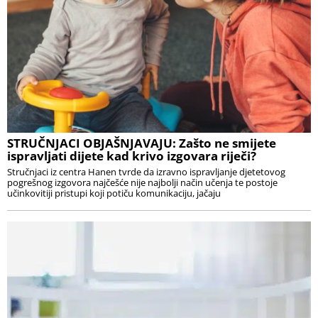
STRUČNJACI OBJAŠNJAVAJU: Zašto ne smijete
ispravljati dijete kad krivo izgovara riječi?
Stručnjaci iz centra Hanen tvrde da izravno ispravljanje djetetovog
pogrešnog izgovora najčešće nije najbolji način učenja te postoje
učinkovitiji pristupi koji potiču komunikaciju, jačaju