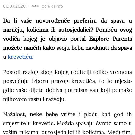
06.07.2020.
po
Kidsinfo
Da li vaše novorođenče preferira da spava u
naručju, kolicima ili autosjedalici? Pomoću ovog
vodiča kojeg je objavio portal Explore Parents
možete naučiti kako svoju bebu naviknuti da spava
u
krevetiću.
Postoji razlog zbog kojeg roditelji toliko vremena
posvećuju izboru pravog krevetića, to je mjesto
gdje vaše dijete dobiva potreban san koji pomaže
njihovom rastu i razvoju.
Nažalost, neke bebe vrište i plaču kad god ih
smjestite u krevetić. Možda spavaju čvrsto samo u
vašim rukama, autosjedalici ili kolicima. Međutim,