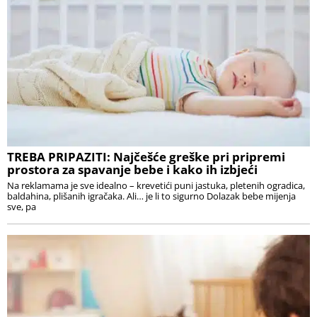
TREBA PRIPAZITI: Najčešće greške pri pripremi
prostora za spavanje bebe i kako ih izbjeći
Na reklamama je sve idealno – krevetići puni jastuka, pletenih ogradica,
baldahina, plišanih igračaka. Ali… je li to sigurno Dolazak bebe mijenja
sve, pa