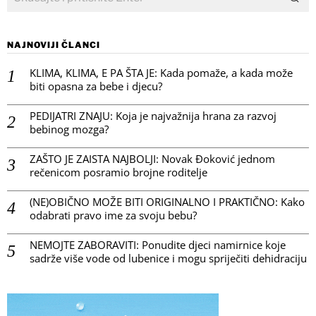
NAJNOVIJI ČLANCI
KLIMA, KLIMA, E PA ŠTA JE: Kada pomaže, a kada može
biti opasna za bebe i djecu?
PEDIJATRI ZNAJU: Koja je najvažnija hrana za razvoj
bebinog mozga?
ZAŠTO JE ZAISTA NAJBOLJI: Novak Đoković jednom
rečenicom posramio brojne roditelje
(NE)OBIČNO MOŽE BITI ORIGINALNO I PRAKTIČNO: Kako
odabrati pravo ime za svoju bebu?
NEMOJTE ZABORAVITI: Ponudite djeci namirnice koje
sadrže više vode od lubenice i mogu spriječiti dehidraciju