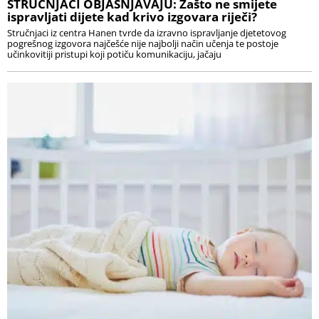
STRUČNJACI OBJAŠNJAVAJU: Zašto ne smijete
ispravljati dijete kad krivo izgovara riječi?
Stručnjaci iz centra Hanen tvrde da izravno ispravljanje djetetovog
pogrešnog izgovora najčešće nije najbolji način učenja te postoje
učinkovitiji pristupi koji potiču komunikaciju, jačaju