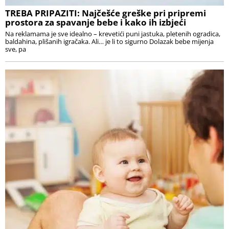
TREBA PRIPAZITI: Najčešće greške pri pripremi
prostora za spavanje bebe i kako ih izbjeći
Na reklamama je sve idealno – krevetići puni jastuka, pletenih ogradica,
baldahina, plišanih igračaka. Ali… je li to sigurno Dolazak bebe mijenja
sve, pa