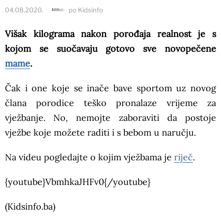
04.08.2020.
po
Kidsinfo
Višak kilograma nakon porođaja realnost je s
kojom se suočavaju gotovo sve novopečene
mame
.
Čak i one koje se inače bave sportom uz novog
člana porodice teško pronalaze vrijeme za
vježbanje. No, nemojte zaboraviti da postoje
vježbe koje možete raditi i s bebom u naručju.
Na videu pogledajte o kojim vježbama je
riječ
.
{youtube}VbmhkaJHFv0{/youtube}
(Kidsinfo.ba)