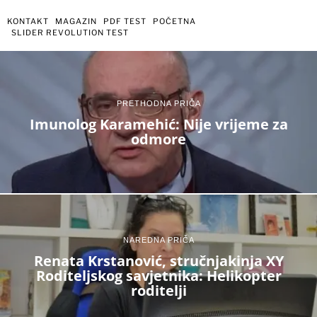
KONTAKT
MAGAZIN
PDF TEST
POČETNA
SLIDER REVOLUTION TEST
PRETHODNA PRIČA
Imunolog Karamehić: Nije vrijeme za
odmore
NAREDNA PRIČA
Renata Krstanović, stručnjakinja XY
Roditeljskog savjetnika: Helikopter
roditelji