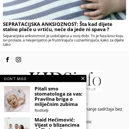
SEPRATACIJSKA ANKSIOZNOST: Šta kad dijete
stalno plače u vrtiću, neće da jede ni spava ?
Separacijska anksioznost je uobičajena u ovoj dobi. To je faza kroz koju
svi prolaze, a nevjerojatno je frustrirajuća i uznemirujuća, kako za dijete
tako
DON'T MISS
Pitali smo
stomatologa za vas:
Pravilna briga o
© 2020 - KIDSINFO.BA.
mliječnim zubima
Sva prava zadržana. Zabranjeno preuzimanje sadržaja bez
Roditelji
dozvole izdavača.
Maid Hećimović:
Developed by Amar SIjercic
Vijest o blizancima