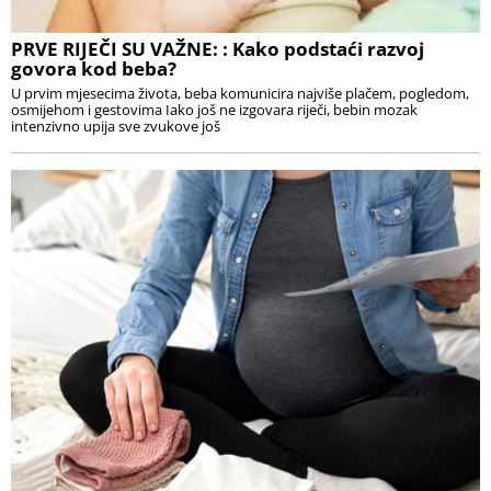
PRVE RIJEČI SU VAŽNE: : Kako podstaći razvoj
govora kod beba?
U prvim mjesecima života, beba komunicira najviše plačem, pogledom,
osmijehom i gestovima Iako još ne izgovara riječi, bebin mozak
intenzivno upija sve zvukove još