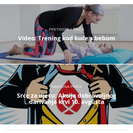
PRETHODNA PRIČA
Video: Trening kod kuće s bebom
NAREDNA PRIČA
Srce za djecu: Akcija dobrovoljnog
darivanja krvi 10. avgusta