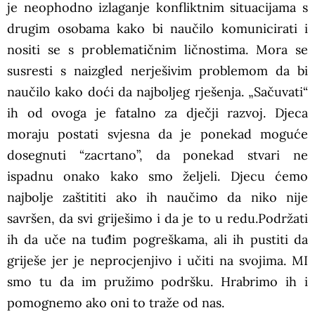
je neophodno izlaganje konfliktnim situacijama s
drugim osobama kako bi naučilo komunicirati i
nositi se s problematičnim ličnostima. Mora se
susresti s naizgled nerješivim problemom da bi
naučilo kako doći da najboljeg rješenja. „Sačuvati“
ih od ovoga je fatalno za dječji razvoj. Djeca
moraju postati svjesna da je ponekad moguće
dosegnuti “zacrtano”, da ponekad stvari ne
ispadnu onako kako smo željeli. Djecu ćemo
najbolje zaštititi ako ih naučimo da niko nije
savršen, da svi griješimo i da je to u redu.Podržati
ih da uče na tuđim pogreškama, ali ih pustiti da
griješe jer je neprocjenjivo i učiti na svojima. MI
smo tu da im pružimo podršku. Hrabrimo ih i
pomognemo ako oni to traže od nas.