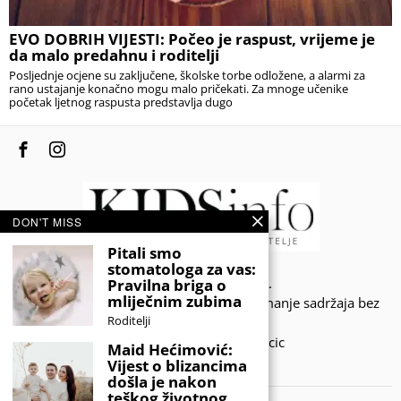
EVO DOBRIH VIJESTI: Počeo je raspust, vrijeme je
da malo predahnu i roditelji
Posljednje ocjene su zaključene, školske torbe odložene, a alarmi za
rano ustajanje konačno mogu malo pričekati. Za mnoge učenike
početak ljetnog raspusta predstavlja dugo
DON'T MISS
Pitali smo
stomatologa za vas:
© 2020 - KIDSINFO.BA.
Pravilna briga o
mliječnim zubima
Sva prava zadržana. Zabranjeno preuzimanje sadržaja bez
Roditelji
dozvole izdavača.
Developed by Amar SIjercic
Maid Hećimović:
Vijest o blizancima
IZAŠAO JE NOVI MAGAZIN!
došla je nakon
teškog životnog