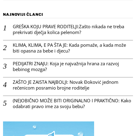
NAJNOVIJI ČLANCI
GREŠKA KOJU PRAVE RODITELJI:Zašto nikada ne treba
prekrivati dječja kolica pelenom?
KLIMA, KLIMA, E PA ŠTA JE: Kada pomaže, a kada može
biti opasna za bebe i djecu?
PEDIJATRI ZNAJU: Koja je najvažnija hrana za razvoj
bebinog mozga?
ZAŠTO JE ZAISTA NAJBOLJI: Novak Đoković jednom
rečenicom posramio brojne roditelje
(NE)OBIČNO MOŽE BITI ORIGINALNO I PRAKTIČNO: Kako
odabrati pravo ime za svoju bebu?