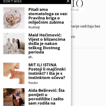
DON'T MISS
Pitali smo
stomatologa za vas:
Pravilna briga o
© 2020 - KIDSINFO.BA.
mliječnim zubima
Sva prava zadržana. Zabranjeno preuzimanje sadržaja bez
Roditelji
dozvole izdavača.
Maid Hećimović:
Developed by Amar SIjercic
Vijest o blizancima
došla je nakon
IZAŠAO JE NOVI MAGAZIN!
teškog životnog
perioda
Bh.
MIT ILI ISTINA
Postoji li majčinski
instinkt? I šta je s
instinktom očeva?
Nauka
Aida Beširević: Šta
ponijeti u
porodilište i zašto
sam rodila na