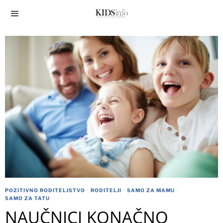
POZITIVNO RODITELJSTVO
·
RODITELJI
·
SAMO ZA MAMU
·
SAMO ZA TATU
NAUČNICI KONAČNO