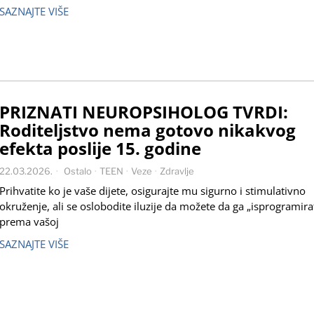
SAZNAJTE VIŠE
PRIZNATI NEUROPSIHOLOG TVRDI:
Roditeljstvo nema gotovo nikakvog
efekta poslije 15. godine
22.03.2026.
Ostalo
·
TEEN
·
Veze
·
Zdravlje
Prihvatite ko je vaše dijete, osigurajte mu sigurno i stimulativno
okruženje, ali se oslobodite iluzije da možete da ga „isprogramira
prema vašoj
SAZNAJTE VIŠE