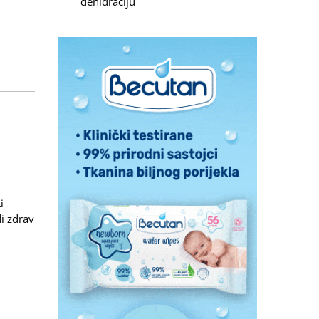
dehidraciju
i
di zdrav