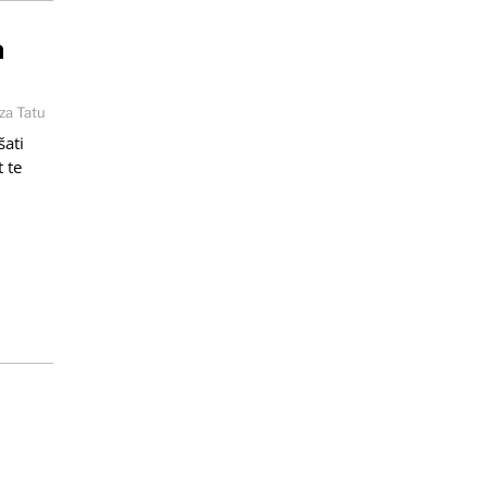
h
za Tatu
šati
 te