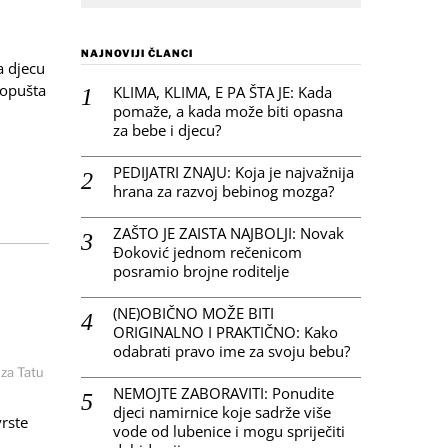
NAJNOVIJI ČLANCI
a djecu
ropušta
KLIMA, KLIMA, E PA ŠTA JE: Kada
pomaže, a kada može biti opasna
za bebe i djecu?
PEDIJATRI ZNAJU: Koja je najvažnija
hrana za razvoj bebinog mozga?
ZAŠTO JE ZAISTA NAJBOLJI: Novak
Đoković jednom rečenicom
posramio brojne roditelje
(NE)OBIČNO MOŽE BITI
ORIGINALNO I PRAKTIČNO: Kako
odabrati pravo ime za svoju bebu?
za Tatu
NEMOJTE ZABORAVITI: Ponudite
djeci namirnice koje sadrže više
rste
vode od lubenice i mogu spriječiti