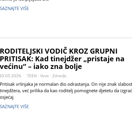
SAZNAJTE VIŠE
RODITELJSKI VODIČ KROZ GRUPNI
PRITISAK: Kad tinejdžer „pristaje na
većinu“ – iako zna bolje
10.05.2026.
TEEN
·
Veze
·
Zdravlje
Pritisak vršnjaka je normalan dio odrastanja. On nije znak slabost
tinejdžera, već prilika da kao roditelj pomognete djetetu da izgra
osjećaj
SAZNAJTE VIŠE