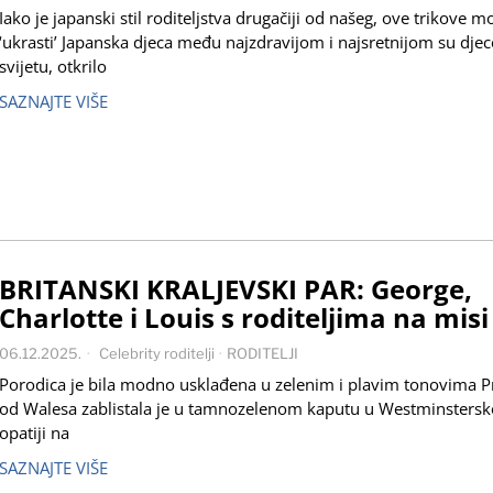
Iako je japanski stil roditeljstva drugačiji od našeg, ove trikove
‘ukrasti’ Japanska djeca među najzdravijom i najsretnijom su dje
svijetu, otkrilo
SAZNAJTE VIŠE
BRITANSKI KRALJEVSKI PAR: George,
Charlotte i Louis s roditeljima na misi
06.12.2025.
Celebrity roditelji
·
RODITELJI
Porodica je bila modno usklađena u zelenim i plavim tonovima P
od Walesa zablistala je u tamnozelenom kaputu u Westminstersk
opatiji na
SAZNAJTE VIŠE