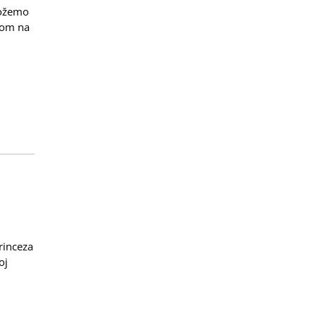
 možemo
com na
rinceza
oj