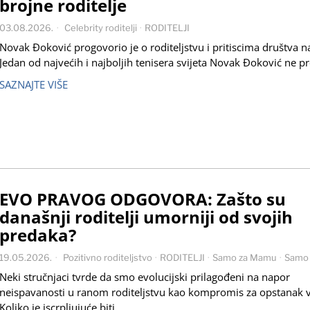
brojne roditelje
03.08.2026.
Celebrity roditelji
·
RODITELJI
Novak Đoković progovorio je o roditeljstvu i pritiscima društva n
Jedan od najvećih i najboljih tenisera svijeta Novak Đoković ne p
SAZNAJTE VIŠE
EVO PRAVOG ODGOVORA: Zašto su
današnji roditelji umorniji od svojih
predaka?
19.05.2026.
Pozitivno roditeljstvo
·
RODITELJI
·
Samo za Mamu
·
Samo 
Neki stručnjaci tvrde da smo evolucijski prilagođeni na napor
neispavanosti u ranom roditeljstvu kao kompromis za opstanak v
Koliko je iscrpljujuće biti