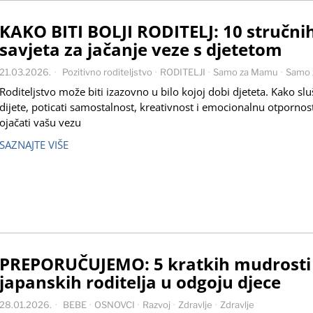
KAKO BITI BOLJI RODITELJ: 10 stručni
savjeta za jačanje veze s djetetom
21.03.2026.
Pozitivno roditeljstvo
·
RODITELJI
·
Samo za Mamu
·
Samo 
Roditeljstvo može biti izazovno u bilo kojoj dobi djeteta. Kako slu
dijete, poticati samostalnost, kreativnost i emocionalnu otpornost
ojačati vašu vezu
SAZNAJTE VIŠE
PREPORUČUJEMO: 5 kratkih mudrosti
japanskih roditelja u odgoju djece
28.01.2026.
BEBE
·
OSNOVCI
·
Razvoj
·
Zdravlje
·
Zdravlje