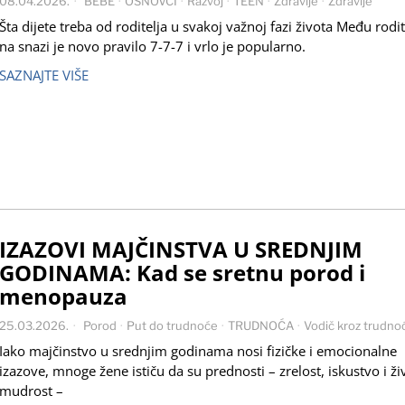
08.04.2026.
BEBE
·
OSNOVCI
·
Razvoj
·
TEEN
·
Zdravlje
·
Zdravlje
Šta dijete treba od roditelja u svakoj važnoj fazi života Među rodi
na snazi je novo pravilo 7-7-7 i vrlo je popularno.
SAZNAJTE VIŠE
IZAZOVI MAJČINSTVA U SREDNJIM
GODINAMA: Kad se sretnu porod i
menopauza
25.03.2026.
Porod
·
Put do trudnoće
·
TRUDNOĆA
·
Vodič kroz trudno
Iako majčinstvo u srednjim godinama nosi fizičke i emocionalne
izazove, mnoge žene ističu da su prednosti – zrelost, iskustvo i ž
mudrost –