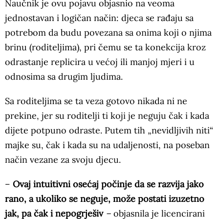
Naučnik je ovu pojavu objasnio na veoma
jednostavan i logičan način: djeca se rađaju sa
potrebom da budu povezana sa onima koji o njima
brinu (roditeljima), pri čemu se ta konekcija kroz
odrastanje replicira u većoj ili manjoj mjeri i u
odnosima sa drugim ljudima.
Sa roditeljima se ta veza gotovo nikada ni ne
prekine, jer su roditelji ti koji je neguju čak i kada
dijete potpuno odraste. Putem tih „nevidljivih niti“
majke su, čak i kada su na udaljenosti, na poseban
način vezane za svoju djecu.
–
Ovaj intuitivni osećaj počinje da se razvija jako
rano, a ukoliko se neguje, može postati izuzetno
jak, pa čak i nepogrješiv
–
objasnila je licencirani