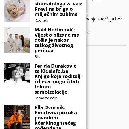
stomatologa za vas:
Pravilna briga o
© 2020 - KIDSINFO.BA.
mliječnim zubima
Sva prava zadržana. Zabranjeno preuzimanje sadržaja bez
Roditelji
dozvole izdavača.
Maid Hećimović:
Developed by Amar SIjercic
Vijest o blizancima
došla je nakon
IZAŠAO JE NOVI MAGAZIN!
teškog životnog
perioda
Bh.
Ferida Duraković
za Kidsinfo.ba:
Knjige koje roditelji
i djeca mogu čitati
tokom
samoizolacije
Samoizolacija
Ella Dvornik:
Emotivna poruka
povodom
kćerkinog trećeg
rođendana