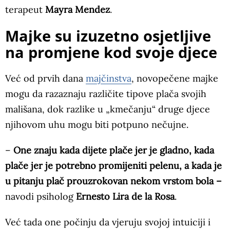
terapeut
Mayra Mendez
.
Majke su izuzetno osjetljive
na promjene kod svoje djece
Već od prvih dana
majčinstva
, novopečene majke
mogu da razaznaju različite tipove plača svojih
mališana, dok razlike u „kmečanju“ druge djece
njihovom uhu mogu biti potpuno nečujne.
–
One znaju kada dijete plače jer je gladno, kada
plače jer je potrebno promijeniti pelenu, a kada je
u pitanju plač prouzrokovan nekom vrstom bola –
navodi psiholog
Ernesto Lira de la Rosa
.
Već tada one počinju da vjeruju svojoj intuiciji i