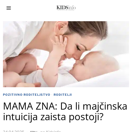
POZITIVNO RODITELJSTVO
·
RODITELJI
MAMA ZNA: Da li majčinska
intuicija zaista postoji?
24.04.2025.
po
Kidsinfo