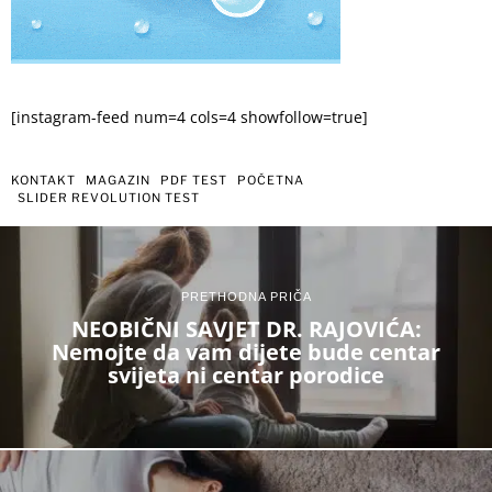
[instagram-feed num=4 cols=4 showfollow=true]
KONTAKT
MAGAZIN
PDF TEST
POČETNA
SLIDER REVOLUTION TEST
PRETHODNA PRIČA
NEOBIČNI SAVJET DR. RAJOVIĆA:
Nemojte da vam dijete bude centar
svijeta ni centar porodice