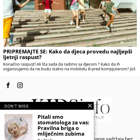
PRIPREMAJTE SE: Kako da djeca provedu najljepši
ljetnji raspust?
Konačno raspust! Ali šta sada da radimo sa djecom ? Kako da ih
organizujemo da ne budu stalno na mobitelu ili pred kompjuterom? Još
DON'T MISS
Pitali smo
stomatologa za vas:
Pravilna briga o
© 2020 - KIDSINFO.BA.
mliječnim zubima
Sva prava zadržana. Zabranjeno preuzimanje sadržaja bez