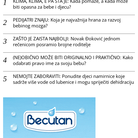
KLIMA, KLIMA, E PA ŠTA JE: Kada pomaže, a kada može
biti opasna za bebe i djecu?
PEDIJATRI ZNAJU: Koja je najvažnija hrana za razvoj
bebinog mozga?
ZAŠTO JE ZAISTA NAJBOLJI: Novak Đoković jednom
rečenicom posramio brojne roditelje
(NE)OBIČNO MOŽE BITI ORIGINALNO I PRAKTIČNO: Kako
odabrati pravo ime za svoju bebu?
NEMOJTE ZABORAVITI: Ponudite djeci namirnice koje
sadrže više vode od lubenice i mogu spriječiti dehidraciju