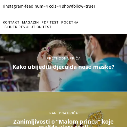
[instagram-feed num=4 cols=4 showfollow=true]
KONTAKT
MAGAZIN
PDF TEST
POČETNA
SLIDER REVOLUTION TEST
PRETHODNA PRIČA
Kako ubijediti djecu da nose maske?
NAREDNA PRIČA
Zanimljivosti o “Malom princu” koje