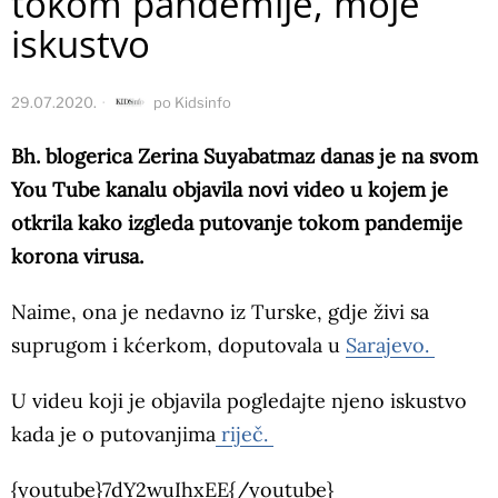
tokom pandemije, moje
iskustvo
29.07.2020.
po
Kidsinfo
Bh. blogerica Zerina Suyabatmaz danas je na svom
You Tube kanalu objavila novi video u kojem je
otkrila kako izgleda putovanje tokom pandemije
korona virusa.
Naime, ona je nedavno iz Turske, gdje živi sa
suprugom i kćerkom, doputovala u
Sarajevo.
U videu koji je objavila pogledajte njeno iskustvo
kada je o putovanjima
riječ.
{youtube}7dY2wuIhxEE{/youtube}