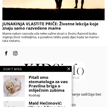
JUNAKINJA VLASTITE PRIČE: Životne lekcija koje
znaju samo razvedene mame
Mame nakon razvoda uče neke važne stvari o životu Razvod braka
mijenja život roditeljima, a posebno teško pada djeci kada se mama i
tata rastanu.
DON'T MISS
Pitali smo
stomatologa za vas:
Pravilna briga o
© 2020 - KIDSINFO.BA.
mliječnim zubima
Sva prava zadržana. Zabranjeno preuzimanje sadržaja bez
Roditelji
dozvole izdavača.
Maid Hećimović:
Developed by Amar SIjercic