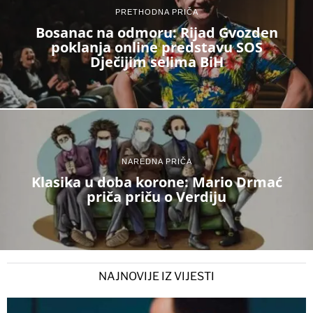
PRETHODNA PRIČA
Bosanac na odmoru: Rijad Gvozden
poklanja online predstavu SOS
Dječijim selima BiH
NAREDNA PRIČA
Klasika u doba korone: Mario Drmać
priča priču o Verdiju
NAJNOVIJE IZ VIJESTI