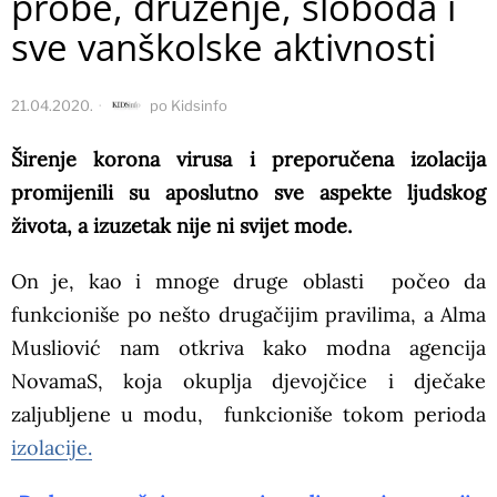
probe, druženje, sloboda i
sve vanškolske aktivnosti
21.04.2020.
po
Kidsinfo
Širenje korona virusa i preporučena izolacija
promijenili su aposlutno sve aspekte ljudskog
života, a izuzetak nije ni svijet mode.
On je, kao i mnoge druge oblasti počeo da
funkcioniše po nešto drugačijim pravilima, a Alma
Musliović nam otkriva kako modna agencija
NovamaS, koja okuplja djevojčice i dječake
zaljubljene u modu, funkcioniše tokom perioda
izolacije.