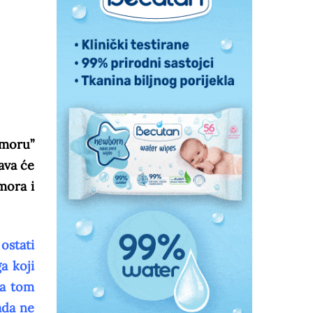
dmoru”
ava će
mora i
ostati
a koji
sa tom
ada ne