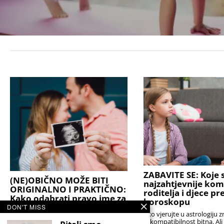
ZABAVITE SE: Koje s
(NE)OBIČNO MOŽE BITI
najzahtjevnije kom
ORIGINALNO I PRAKTIČNO:
roditelja i djece p
Kako odabrati pravo ime za
horoskopu
svoju bebu?
DON'T MISS
Ako vjerujte u astrologiju z
Stručnjaci podsjećaju da je najbolji izbor
je kompatibilnost bitna. Al