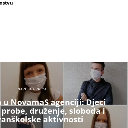
nstvu
NAREDNA PRIČA
 u NovamaS agenciji: Djeci
probe, druženje, sloboda i
vanškolske aktivnosti