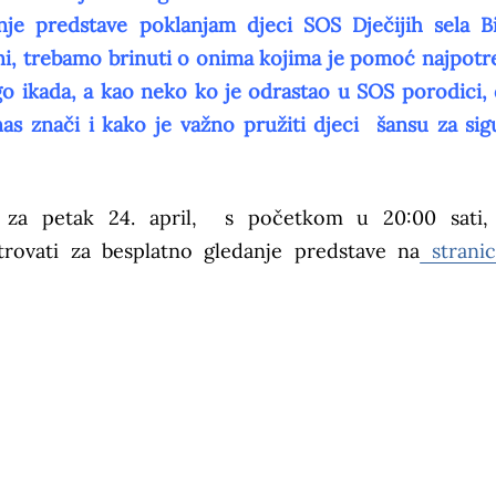
je predstave poklanjam djeci SOS Dječijih sela B
i, trebamo brinuti o onima kojima je pomoć najpotre
go ikada, a kao neko ko je odrastao u SOS porodici,
as znači i kako je važno pružiti djeci šansu za sig
e za petak 24. april, s početkom u 20:00 sati,
rovati za besplatno gledanje predstave na
strani