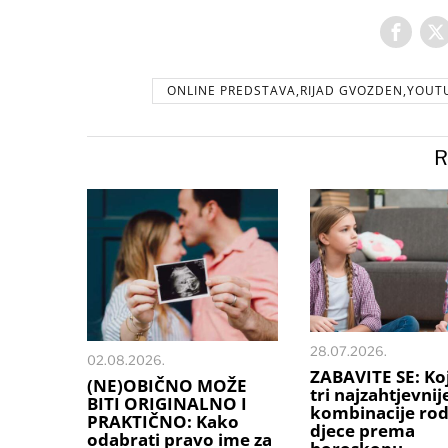
ONLINE PREDSTAVA,RIJAD GVOZDEN,YOUTU
R
28.07.2026.
02.08.2026.
ZABAVITE SE: Ko
(NE)OBIČNO MOŽE
tri najzahtjevnij
BITI ORIGINALNO I
kombinacije rodi
PRAKTIČNO: Kako
djece prema
odabrati pravo ime za