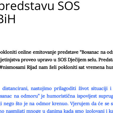
 predstavu SOS
BiH
pokloniti online emitovanje predstave “Bosanac na o
 djetinjstva proveo upravo u SOS Dječijem selu. Predst
 #nismosami Rijad nam želi pokloniti sat vremena hu
stancirani, nastojimo prilagoditi život situaciji i 
osanac na odmoru” je humoristična ispovijest suprug
ji nego što je na odmor krenuo. Vjerujem da će se 
urno nasmijati mnoge u danima kada smo izolovani i k