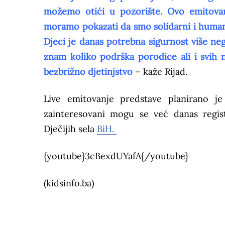
možemo otići u pozorište. Ovo emitovan
moramo pokazati da smo solidarni i human
Djeci je danas potrebna sigurnost više ne
znam koliko podrška porodice ali i svih n
bezbrižno djetinjstvo
– kaže Rijad.
Live emitovanje predstave planirano j
zainteresovani mogu se već danas regist
Dječijih sela
BiH.
{youtube}3cBexdUYafA{/youtube}
(kidsinfo.ba)