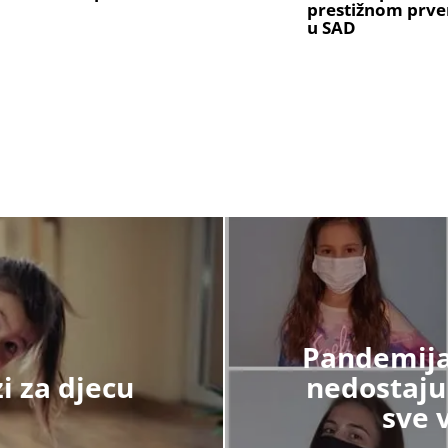
prestižnom prve
u SAD
Pandemija
zi za djecu
nedostaju 
sve 