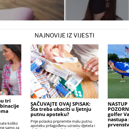
NAJNOVIJE IZ VIJESTI
u tri
SAČUVAJTE OVAJ SPISAK:
NASTUP 
binacije
Šta treba ubaciti u ljetnju
POZORNIC
rema
putnu apoteku?
golfer V
nastupa 
Prije polaska pripremite malu putnu
nate koliko
prvenstv
apoteku prilagođenu uzrastu djeteta i
i ne samo za