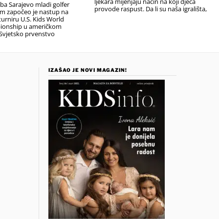
ljekara mijenjaju način na koji djeca
uba Sarajevo mladi golfer
provode raspust. Da li su naša igrališta,
em započeo je nastup na
urniru U.S. Kids World
ionship u američkom
Svjetsko prvenstvo
IZAŠAO JE NOVI MAGAZIN!