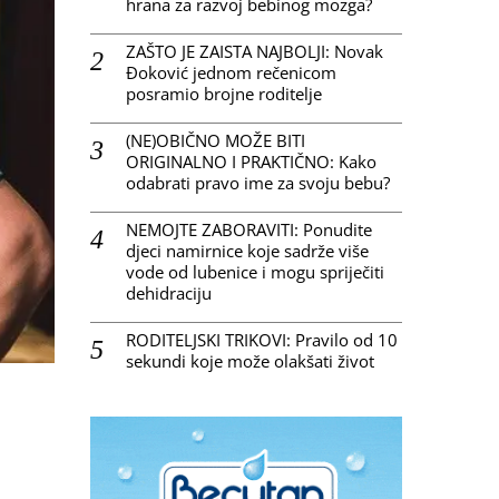
hrana za razvoj bebinog mozga?
ZAŠTO JE ZAISTA NAJBOLJI: Novak
Đoković jednom rečenicom
posramio brojne roditelje
(NE)OBIČNO MOŽE BITI
ORIGINALNO I PRAKTIČNO: Kako
odabrati pravo ime za svoju bebu?
NEMOJTE ZABORAVITI: Ponudite
djeci namirnice koje sadrže više
vode od lubenice i mogu spriječiti
dehidraciju
RODITELJSKI TRIKOVI: Pravilo od 10
sekundi koje može olakšati život