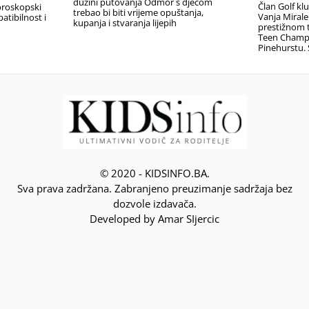
dužini putovanja Odmor s djecom
Član Golf kl
oroskopski
trebao bi biti vrijeme opuštanja,
Vanja Miral
atibilnost i
kupanja i stvaranja lijepih
prestižnom t
Teen Champ
Pinehurstu. 
© 2020 - KIDSINFO.BA.
Sva prava zadržana. Zabranjeno preuzimanje sadržaja bez
dozvole izdavača.
Developed by Amar SIjercic