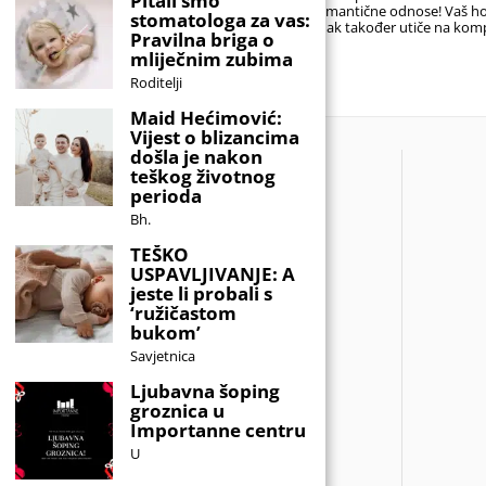
Pitali smo
onaj koji će djetetu biti prednost, a ne
romantične odnose! Vaš h
stomatologa za vas:
teret. Idealno ime nije nužno ono koje
znak također utiče na komp
Pravilna briga o
nitko drugi nema,
sa
mliječnim zubima
Roditelji
Maid Hećimović:
Vijest o blizancima
došla je nakon
teškog životnog
perioda
Bh.
TEŠKO
USPAVLJIVANJE: A
jeste li probali s
‘ružičastom
bukom’
Savjetnica
Ljubavna šoping
groznica u
Importanne centru
U