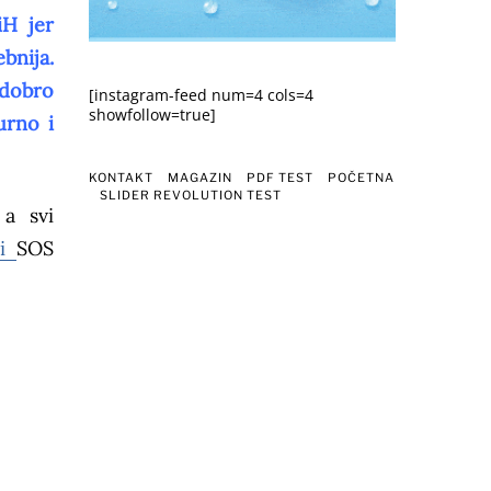
iH jer
bnija.
 dobro
[instagram-feed num=4 cols=4
showfollow=true]
urno i
KONTAKT
MAGAZIN
PDF TEST
POČETNA
SLIDER REVOLUTION TEST
 a svi
ci
SOS