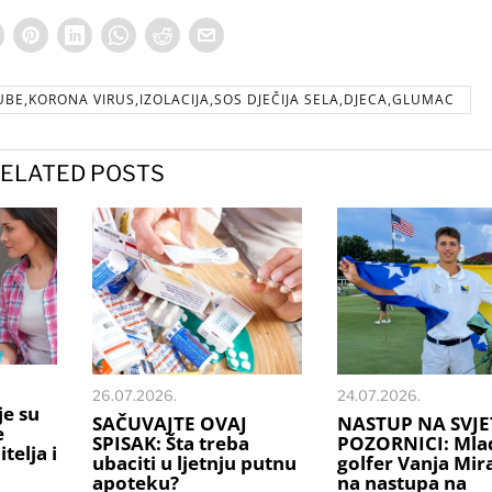
BE,KORONA VIRUS,IZOLACIJA,SOS DJEČIJA SELA,DJECA,GLUMAC
ELATED POSTS
26.07.2026.
24.07.2026.
je su
SAČUVAJTE OVAJ
NASTUP NA SVJE
e
SPISAK: Šta treba
POZORNICI: Mlad
telja i
ubaciti u ljetnju putnu
golfer Vanja Mi
apoteku?
na nastupa na