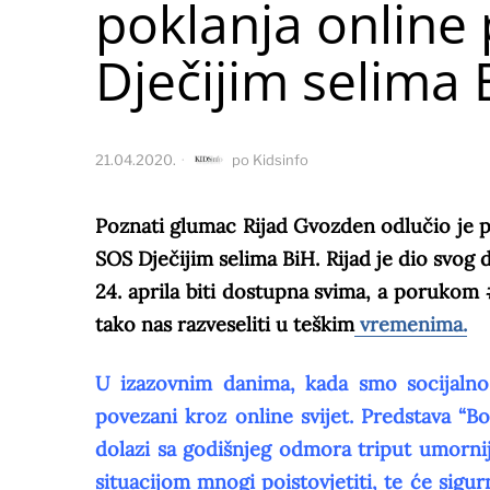
poklanja online
Dječijim selima 
21.04.2020.
po
Kidsinfo
Poznati glumac Rijad Gvozden odlučio je 
SOS Dječijim selima BiH. Rijad je dio svog
24. aprila biti dostupna svima, a porukom
tako nas razveseliti u teškim
vremenima.
U izazovnim danima, kada smo socijalno di
povezani kroz online svijet. Predstava “B
dolazi sa godišnjeg odmora triput umorni
situacijom mnogi poistovjetiti, te će sig