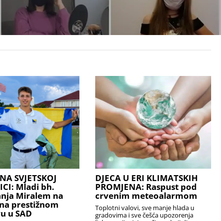
NA SVJETSKOJ
DJECA U ERI KLIMATSKIH
I: Mladi bh.
PROMJENA: Raspust pod
anja Miralem na
crvenim meteoalarmom
na prestižnom
Toplotni valovi, sve manje hlada u
u u SAD
gradovima i sve češća upozorenja