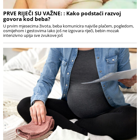
PRVE RIJEČI SU VAŽNE: : Kako podstaći razvoj
govora kod beba?
U prvim mjesecima života, beba komunicira najviše plačem, pogledom,
osmijehom i gestovima Iako još ne izgovara riječi, bebin mozak
intenzivno upija sve zvukove još