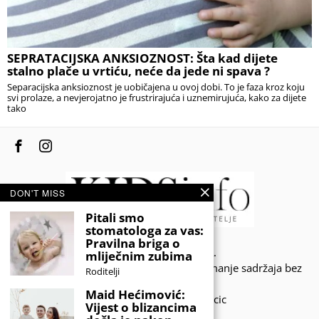
SEPRATACIJSKA ANKSIOZNOST: Šta kad dijete
stalno plače u vrtiću, neće da jede ni spava ?
Separacijska anksioznost je uobičajena u ovoj dobi. To je faza kroz koju
svi prolaze, a nevjerojatno je frustrirajuća i uznemirujuća, kako za dijete
tako
DON'T MISS
Pitali smo
stomatologa za vas:
Pravilna briga o
© 2020 - KIDSINFO.BA.
mliječnim zubima
Sva prava zadržana. Zabranjeno preuzimanje sadržaja bez
Roditelji
dozvole izdavača.
Maid Hećimović:
Developed by Amar SIjercic
Vijest o blizancima