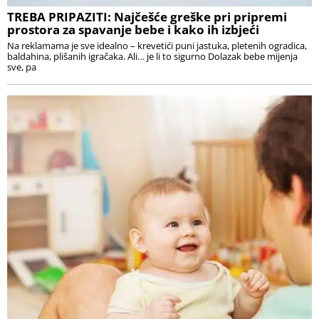
TREBA PRIPAZITI: Najčešće greške pri pripremi
prostora za spavanje bebe i kako ih izbjeći
Na reklamama je sve idealno – krevetići puni jastuka, pletenih ogradica,
baldahina, plišanih igračaka. Ali… je li to sigurno Dolazak bebe mijenja
sve, pa