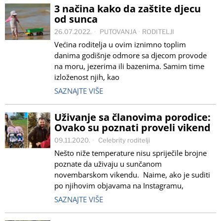
3 načina kako da zaštite djecu
od sunca
26.07.2022.
PUTOVANJA
·
RODITELJI
Većina roditelja u ovim iznimno toplim
danima godišnje odmore sa djecom provode
na moru, jezerima ili bazenima. Samim time
izloženost njih, kao
SAZNAJTE VIŠE
Uživanje sa članovima porodice:
Ovako su poznati proveli vikend
09.11.2020.
Celebrity roditelji
Nešto niže temperature nisu spriječile brojne
poznate da uživaju u sunčanom
novembarskom vikendu. Naime, ako je suditi
po njihovim objavama na Instagramu,
SAZNAJTE VIŠE