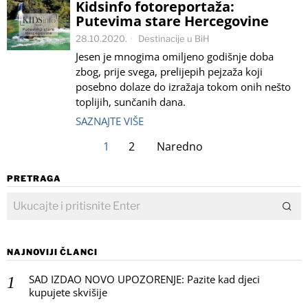
Kidsinfo fotoreportaža:
Putevima stare Hercegovine
28.10.2020.
Destinacije u BiH
Jesen je mnogima omiljeno godišnje doba
zbog, prije svega, prelijepih pejzaža koji
posebno dolaze do izražaja tokom onih nešto
toplijih, sunčanih dana.
SAZNAJTE VIŠE
1
2
Naredno
PRETRAGA
NAJNOVIJI ČLANCI
SAD IZDAO NOVO UPOZORENJE: Pazite kad djeci
kupujete skvišije