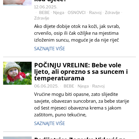
12.06.2025.
BEBE
·
Njega
·
OSNOVCI
·
Razvoj
·
Zdravlje
·
Zdravlje
Ako dijete dobije otok na koži, jak svrab,
crvenilo, osip ili čak ožiljke na mjestima
izloženim suncu, moguće je da nije riječ
SAZNAJTE VIŠE
POČINJU VRELINE: Bebe vole
ljeto, ali oprezno s sa suncem i
temperaturama
06.06.2025.
BEBE
·
Njega
·
Razvoj
Vrućine mogu biti opasne, zato slijedite
savjete, obavezan suncobran, za bebe starije
od šest mjeseci obavezna krema s jakom
zaštitom, puno tekućine,
SAZNAJTE VIŠE