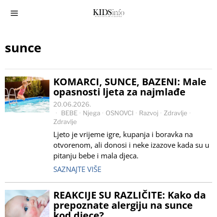
sunce
KOMARCI, SUNCE, BAZENI: Male
opasnosti ljeta za najmlađe
20.06.2026.
BEBE
·
Njega
·
OSNOVCI
·
Razvoj
·
Zdravlje
·
Zdravlje
Ljeto je vrijeme igre, kupanja i boravka na
otvorenom, ali donosi i neke izazove kada su u
pitanju bebe i mala djeca.
SAZNAJTE VIŠE
REAKCIJE SU RAZLIČITE: Kako da
prepoznate alergiju na sunce
kod djece?