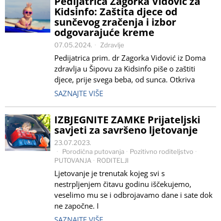
Pedijatrica Zagorka Vidović za
Kidsinfo: Zaštita djece od
sunčevog zračenja i izbor
odgovarajuće kreme
07.05.2024.
Zdravlje
Pedijatrica prim. dr Zagorka Vidović iz Doma
zdravlja u Šipovu za Kidsinfo piše o zaštiti
djece, prije svega beba, od sunca. Otkriva
SAZNAJTE VIŠE
IZBJEGNITE ZAMKE Prijateljski
savjeti za savršeno ljetovanje
23.07.2023.
Porodična putovanja
·
Pozitivno roditeljstvo
·
PUTOVANJA
·
RODITELJI
Ljetovanje je trenutak kojeg svi s
nestrpljenjem čitavu godinu iščekujemo,
veselimo mu se i odbrojavamo dane i sate dok
ne započne. I
SAZNAJTE VIŠE