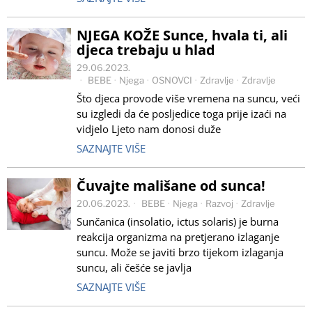
NJEGA KOŽE Sunce, hvala ti, ali
djeca trebaju u hlad
29.06.2023.
BEBE
·
Njega
·
OSNOVCI
·
Zdravlje
·
Zdravlje
Što djeca provode više vremena na suncu, veći
su izgledi da će posljedice toga prije izaći na
vidjelo Ljeto nam donosi duže
SAZNAJTE VIŠE
Čuvajte mališane od sunca!
20.06.2023.
BEBE
·
Njega
·
Razvoj
·
Zdravlje
Sunčanica (insolatio, ictus solaris) je burna
reakcija organizma na pretjerano izlaganje
suncu. Može se javiti brzo tijekom izlaganja
suncu, ali češće se javlja
SAZNAJTE VIŠE