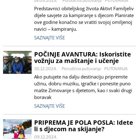
14.05.2025.
Porodična putovanja
·
PUTOVANJA
Predstavnici obiteljskog života Aktivt Familjeliv
dijele savjete za kampiranje s djecom Planirate
ove godine konačno se vratiti svojoj omiljenoj
navici – kampiranju.
SAZNAJTE VIŠE
POČINJE AVANTURA: Iskoristite
vožnju za maštanje i učenje
30.12.2024.
Porodična putovanja
·
PUTOVANJA
Ako putujete na dalju destinaciju pripremite
užinu, dobru muziku, igračke i ponesite puno
mašte Zimovanje s djetetom, kao i svaki drugi
boravak
SAZNAJTE VIŠE
PRIPREMA JE POLA POSLA: Idete
li s djecom na skijanje?
09.12.2024.