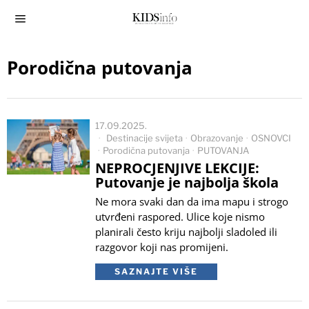
Porodična putovanja
17.09.2025.
Destinacije svijeta
·
Obrazovanje
·
OSNOVCI
·
Porodična putovanja
·
PUTOVANJA
NEPROCJENJIVE LEKCIJE:
Putovanje je najbolja škola
Ne mora svaki dan da ima mapu i strogo
utvrđeni raspored. Ulice koje nismo
planirali često kriju najbolji sladoled ili
razgovor koji nas promijeni.
SAZNAJTE VIŠE