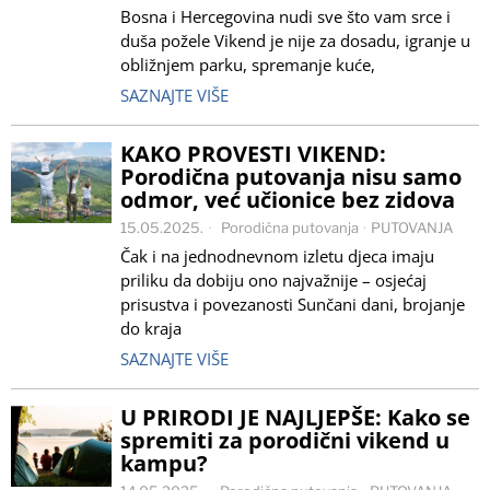
Bosna i Hercegovina nudi sve što vam srce i
duša požele Vikend je nije za dosadu, igranje u
obližnjem parku, spremanje kuće,
SAZNAJTE VIŠE
KAKO PROVESTI VIKEND:
Porodična putovanja nisu samo
odmor, već učionice bez zidova
15.05.2025.
Porodična putovanja
·
PUTOVANJA
Čak i na jednodnevnom izletu djeca imaju
priliku da dobiju ono najvažnije – osjećaj
prisustva i povezanosti Sunčani dani, brojanje
do kraja
SAZNAJTE VIŠE
U PRIRODI JE NAJLJEPŠE: Kako se
spremiti za porodični vikend u
kampu?