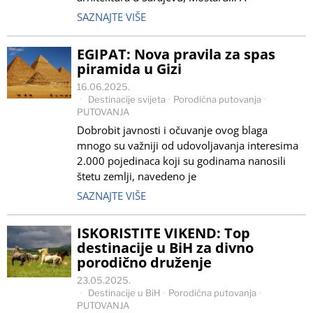
SAZNAJTE VIŠE
EGIPAT: Nova pravila za spas
piramida u Gizi
16.06.2025.
Destinacije svijeta
·
Porodična putovanja
·
PUTOVANJA
Dobrobit javnosti i očuvanje ovog blaga
mnogo su važniji od udovoljavanja interesima
2.000 pojedinaca koji su godinama nanosili
štetu zemlji, navedeno je
SAZNAJTE VIŠE
ISKORISTITE VIKEND: Top
destinacije u BiH za divno
porodično druženje
23.05.2025.
Destinacije u BiH
·
Porodična putovanja
·
PUTOVANJA