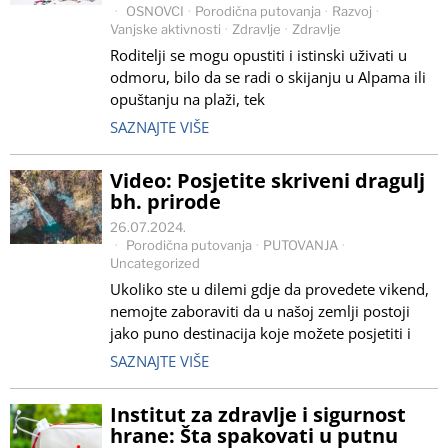
OSNOVCI
·
Porodična putovanja
·
Razvoj
·
Vanjske aktivnosti
·
Zdravlje
·
Zdravlje
Roditelji se mogu opustiti i istinski uživati u
odmoru, bilo da se radi o skijanju u Alpama ili
opuštanju na plaži, tek
SAZNAJTE VIŠE
Video: Posjetite skriveni dragulj
bh. prirode
26.07.2024.
Porodična putovanja
·
PUTOVANJA
·
Uncategorized
Ukoliko ste u dilemi gdje da provedete vikend,
nemojte zaboraviti da u našoj zemlji postoji
jako puno destinacija koje možete posjetiti i
SAZNAJTE VIŠE
Institut za zdravlje i sigurnost
hrane: Šta spakovati u putnu