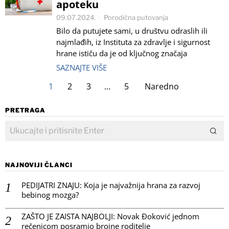
apoteku
09.07.2024.
Porodična putovanja
Bilo da putujete sami, u društvu odraslih ili
najmlađih, iz Instituta za zdravlje i sigurnost
hrane ističu da je od ključnog značaja
SAZNAJTE VIŠE
1
2
3
…
5
Naredno
PRETRAGA
NAJNOVIJI ČLANCI
PEDIJATRI ZNAJU: Koja je najvažnija hrana za razvoj
bebinog mozga?
ZAŠTO JE ZAISTA NAJBOLJI: Novak Đoković jednom
rečenicom posramio brojne roditelje