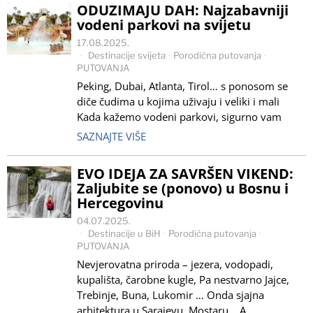
ODUZIMAJU DAH: Najzabavniji
vodeni parkovi na svijetu
17.08.2025.
Destinacije svijeta
·
Porodična putovanja
·
PUTOVANJA
Peking, Dubai, Atlanta, Tirol… s ponosom se
diče čudima u kojima uživaju i veliki i mali
Kada kažemo vodeni parkovi, sigurno vam
SAZNAJTE VIŠE
EVO IDEJA ZA SAVRŠEN VIKEND:
Zaljubite se (ponovo) u Bosnu i
Hercegovinu
04.07.2025.
Destinacije u BiH
·
Porodična putovanja
·
PUTOVANJA
Nevjerovatna priroda – jezera, vodopadi,
kupališta, čarobne kugle, Pa nestvarno Jajce,
Trebinje, Buna, Lukomir … Onda sjajna
arhitektura u Sarajevu, Mostaru… A