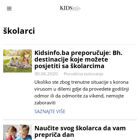
školarci
Kidsinfo.ba preporučuje: Bh.
destinacije koje možete
posjetiti sa školarcima
30.06.2020.
Porodična putovanja
Ukoliko ste zbog trenutne situacije s korona
virusom u dilemi gdje da provedete godišnji
odmor ili da odmorite za vikend, nemojte
zaboraviti
SAZNAJTE VIŠE
Naučite svog školarca da vam
prepriča dan