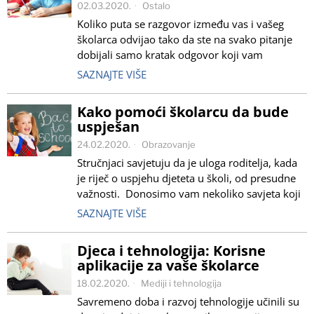
02.03.2020.
Ostalo
Koliko puta se razgovor između vas i vašeg
školarca odvijao tako da ste na svako pitanje
dobijali samo kratak odgovor koji vam
SAZNAJTE VIŠE
Kako pomoći školarcu da bude
uspješan
24.02.2020.
Obrazovanje
Stručnjaci savjetuju da je uloga roditelja, kada
je riječ o uspjehu djeteta u školi, od presudne
važnosti. Donosimo vam nekoliko savjeta koji
SAZNAJTE VIŠE
Djeca i tehnologija: Korisne
aplikacije za vaše školarce
18.02.2020.
Mediji i tehnologija
Savremeno doba i razvoj tehnologije učinili su