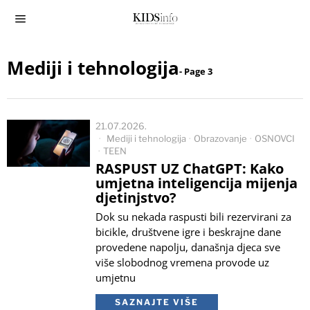
Mediji i tehnologija
- Page 3
21.07.2026.
Mediji i tehnologija
·
Obrazovanje
·
OSNOVCI
·
TEEN
RASPUST UZ ChatGPT: Kako
umjetna inteligencija mijenja
djetinjstvo?
Dok su nekada raspusti bili rezervirani za
bicikle, društvene igre i beskrajne dane
provedene napolju, današnja djeca sve
više slobodnog vremena provode uz
umjetnu
SAZNAJTE VIŠE