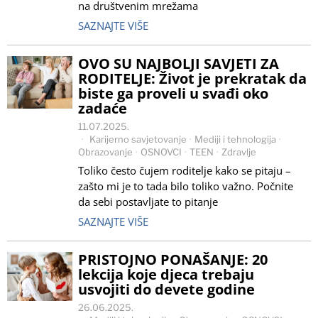
na društvenim mrežama
SAZNAJTE VIŠE
OVO SU NAJBOLJI SAVJETI ZA
RODITELJE: Život je prekratak da
biste ga proveli u svađi oko
zadaće
11.07.2025.
Karijerno savjetovanje
·
Mediji i tehnologija
·
Obrazovanje
·
OSNOVCI
·
TEEN
·
Zdravlje
Toliko često čujem roditelje kako se pitaju –
zašto mi je to tada bilo toliko važno. Počnite
da sebi postavljate to pitanje
SAZNAJTE VIŠE
PRISTOJNO PONAŠANJE: 20
lekcija koje djeca trebaju
usvojiti do devete godine
26.06.2025.