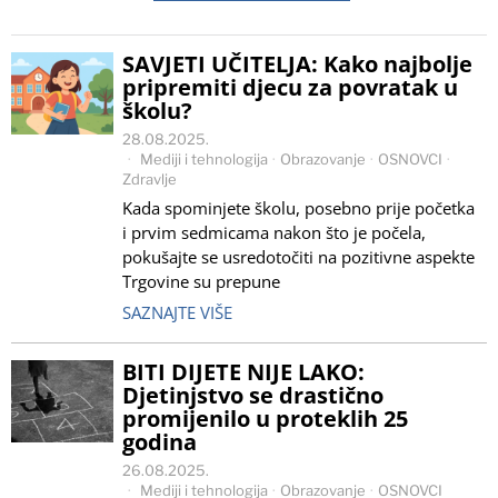
SAVJETI UČITELJA: Kako najbolje
pripremiti djecu za povratak u
školu?
28.08.2025.
Mediji i tehnologija
·
Obrazovanje
·
OSNOVCI
·
Zdravlje
Kada spominjete školu, posebno prije početka
i prvim sedmicama nakon što je počela,
pokušajte se usredotočiti na pozitivne aspekte
Trgovine su prepune
SAZNAJTE VIŠE
BITI DIJETE NIJE LAKO:
Djetinjstvo se drastično
promijenilo u proteklih 25
godina
26.08.2025.
Mediji i tehnologija
·
Obrazovanje
·
OSNOVCI