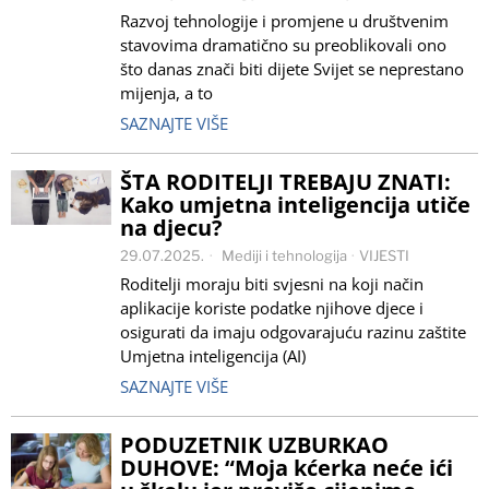
Razvoj tehnologije i promjene u društvenim
stavovima dramatično su preoblikovali ono
što danas znači biti dijete Svijet se neprestano
mijenja, a to
SAZNAJTE VIŠE
ŠTA RODITELJI TREBAJU ZNATI:
Kako umjetna inteligencija utiče
na djecu?
29.07.2025.
Mediji i tehnologija
·
VIJESTI
Roditelji moraju biti svjesni na koji način
aplikacije koriste podatke njihove djece i
osigurati da imaju odgovarajuću razinu zaštite
Umjetna inteligencija (AI)
SAZNAJTE VIŠE
PODUZETNIK UZBURKAO
DUHOVE: “Moja kćerka neće ići