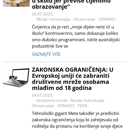
u školu jer previše cijenimo
obrazovanje”
16.07.2025.
Mediji i tehnologija
·
Obrazovanje
·
OSNOVCI
Činjenica da je reći „moje dijete neće ići u
školu“ kontroverzno, samo dokazuje koliko
smo duboko programirani, ističe australijski
poduzetnik Sve se
SAZNAJTE VIŠE
ZAKONSKA OGRANIČENJA: U
Evropskoj uniji će zabraniti
društvene mreže osobama
mlađim od 18 godina
14.07.2025.
Društvene mreže
·
Mediji i tehnologija
·
Obrazovanje
·
OSNOVCI
·
TEEN
Tehnološki gigant Meta također je predložio
zakonska ograničenja koja bi zahtijevala od
roditelja da pristanu na korištenje svoje djece