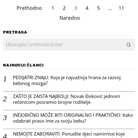
Prethodno
1
2
3
4
5
…
11
Naredno
PRETRAGA
NAJNOVIJI ČLANCI
PEDIJATRI ZNAJU: Koja je najvažnija hrana za razvoj
bebinog mozga?
ZAŠTO JE ZAISTA NAJBOLJI: Novak Đoković jednom
rečenicom posramio brojne roditelje
(NE)OBIČNO MOŽE BITI ORIGINALNO I PRAKTIČNO: Kako
odabrati pravo ime za svoju bebu?
NEMOJTE ZABORAVITI: Ponudite djeci namirnice koje