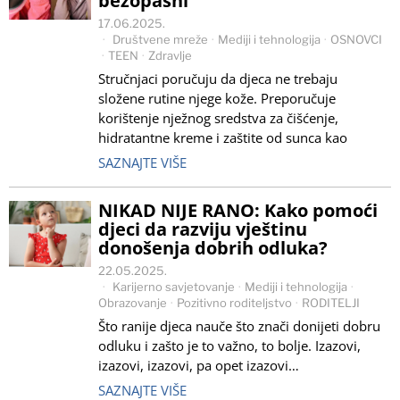
bezopasni
17.06.2025.
Društvene mreže
·
Mediji i tehnologija
·
OSNOVCI
·
TEEN
·
Zdravlje
Stručnjaci poručuju da djeca ne trebaju
složene rutine njege kože. Preporučuje
korištenje nježnog sredstva za čišćenje,
hidratantne kreme i zaštite od sunca kao
SAZNAJTE VIŠE
NIKAD NIJE RANO: Kako pomoći
djeci da razviju vještinu
donošenja dobrih odluka?
22.05.2025.
Karijerno savjetovanje
·
Mediji i tehnologija
·
Obrazovanje
·
Pozitivno roditeljstvo
·
RODITELJI
Što ranije djeca nauče što znači donijeti dobru
odluku i zašto je to važno, to bolje. Izazovi,
izazovi, izazovi, pa opet izazovi…
SAZNAJTE VIŠE