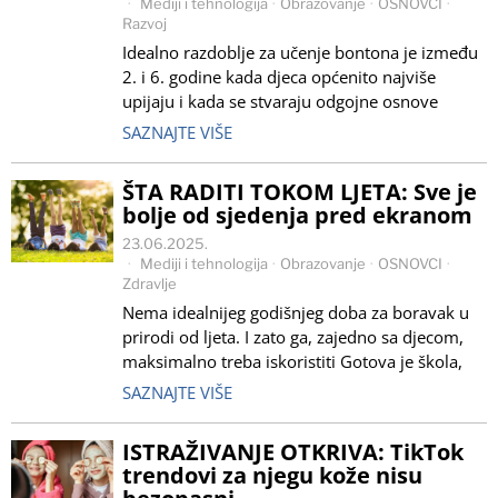
Mediji i tehnologija
·
Obrazovanje
·
OSNOVCI
·
Razvoj
Idealno razdoblje za učenje bontona je između
2. i 6. godine kada djeca općenito najviše
upijaju i kada se stvaraju odgojne osnove
SAZNAJTE VIŠE
ŠTA RADITI TOKOM LJETA: Sve je
bolje od sjedenja pred ekranom
23.06.2025.
Mediji i tehnologija
·
Obrazovanje
·
OSNOVCI
·
Zdravlje
Nema idealnijeg godišnjeg doba za boravak u
prirodi od ljeta. I zato ga, zajedno sa djecom,
maksimalno treba iskoristiti Gotova je škola,
SAZNAJTE VIŠE
ISTRAŽIVANJE OTKRIVA: TikTok
trendovi za njegu kože nisu