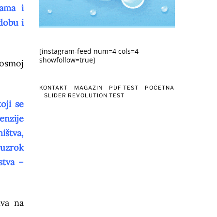
ćama i
dobu i
[instagram-feed num=4 cols=4
showfollow=true]
 osmoj
KONTAKT
MAGAZIN
PDF TEST
POČETNA
SLIDER REVOLUTION TEST
oji se
enzije
ištva,
 uzrok
stva –
iva na