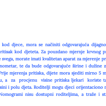
e kod djece, mora se načiniti odgovarajuća dijagno
ritisak kod djeteta. Za pouzdano mjernje krvnog pr
 svega, morate imati kvalitetan aparat za mjerenje pri
anometar, te da bude odgovarajuće širine i dužine 
Prije mjerenja pritiska, dijete mora sjediti mirno 5 m
lu, a za procjenu visine pritiska ljekari koriste ta
ni i polu djeta. Roditelji mogu djeci orijentaciono m
. Nomogrami nisu dostupni roditeljima, a traže i s