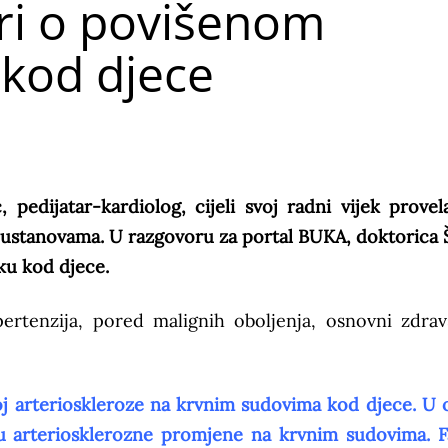
ori o povišenom
 kod djece
pedijatar-kardiolog, cijeli svoj radni vijek provel
m ustanovama. U razgovoru za portal BUKA, doktorica 
ku kod djece.
pertenzija, pored malignih oboljenja, osnovni zdrav
oj arterioskleroze na krvnim sudovima kod djece. U 
su arteriosklerozne promjene na krvnim sudovima. F