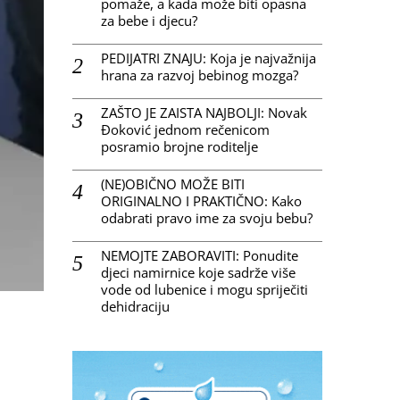
pomaže, a kada može biti opasna
za bebe i djecu?
PEDIJATRI ZNAJU: Koja je najvažnija
hrana za razvoj bebinog mozga?
ZAŠTO JE ZAISTA NAJBOLJI: Novak
Đoković jednom rečenicom
posramio brojne roditelje
(NE)OBIČNO MOŽE BITI
ORIGINALNO I PRAKTIČNO: Kako
odabrati pravo ime za svoju bebu?
NEMOJTE ZABORAVITI: Ponudite
djeci namirnice koje sadrže više
vode od lubenice i mogu spriječiti
dehidraciju