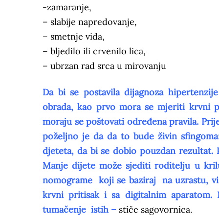
-zamaranje,
– slabije napredovanje,
– smetnje vida,
– bljedilo ili crvenilo lica,
– ubrzan rad srca u mirovanju
Da bi se postavila dijagnoza hipertenzij
obrada, kao prvo mora se mjeriti krvni p
moraju se poštovati određena pravila. Prije
poželjno je da da to bude živin sfingom
djeteta, da bi se dobio pouzdan rezultat. 
Manje dijete može sjediti roditelju u kri
nomograme koji se baziraj na uzrastu, visi
krvni pritisak i sa digitalnim aparatom
tumačenje istih –
stiče sagovornica.