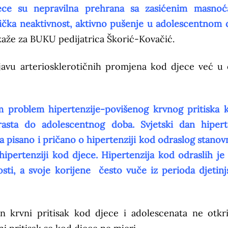
djece su nepravilna prehrana sa zasićenim masno
izička neaktivnost, aktivno pušenje u adolescentnom 
aže za BUKU pedijatrica Škorić-Kovačić.
pojavu arteriosklerotičnih promjena kod djece već u
m problem hipertenzije-povišenog krvnog pritiska k
rasta do adolescentnog doba. Svjetski dan hipert
a pisano i pričano o hipertenziji kod odraslog stanovn
 hipertenziji kod djece. Hipertenzija kod odraslih je
nosti, a svoje korijene često vuče iz perioda djetinj
en krvni pritisak kod djece i adolescenata ne otkr