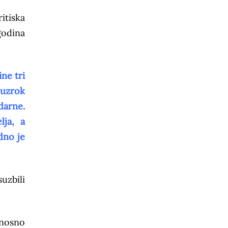
itiska
odina
ine tri
 uzrok
darne.
lja, a
dno je
uzbili
dnosno