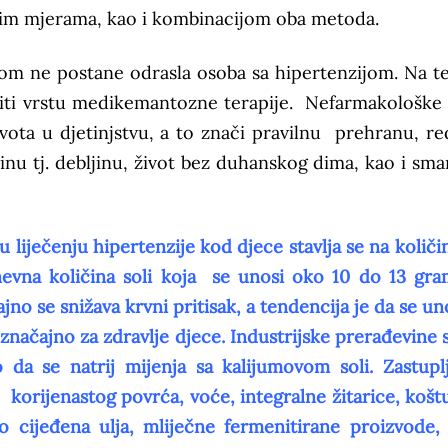
znim mjerama, kao i kombinacijom oba metoda.
tiskom ne postane odrasla osoba sa hipertenzijom. Na t
editi vrstu medikemantozne terapije. Nefarmakološke
ivota u djetinjstvu, a to znači pravilnu prehranu, r
žinu tj. debljinu, život bez duhanskog dima, kao i sma
 liječenju hipertenzije kod djece stavlja se na količin
dnevna količina soli koja se unosi oko 10 do 13 gra
o se snižava krvni pritisak, a tendencija je da se uno
 značajno za zdravlje djece. Industrijske prerađevine 
o da se natrij mijenja sa kalijumovom soli. Zastupl
e korijenastog povrća, voće, integralne žitarice, košt
no cijeđena ulja, mliječne fermenitirane proizvode, 