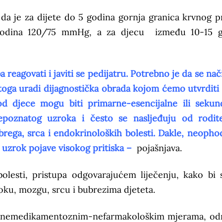
 da je za dijete do 5 godina gornja granica krvnog pr
odina 120/75 mmHg, a za djecu između 10-15 g
 reagovati i javiti se pedijatru. Potrebno je da se nač
u toga uradi dijagnostička obrada kojom ćemo utvrditi
kod djece mogu biti primarne-esencijalne ili sekun
epoznatog uzroka i često se nasljeđuju od rodite
rega, srca i endokrinoloških bolesti. Dakle, neopho
e uzrok pojave visokog pritiska –
pojašnjava.
lesti, pristupa odgovarajućem liječenju, kako bi s
oku, mozgu, srcu i bubrezima djeteta.
eči nemedikamentoznim-nefarmakološkim mjerama, o