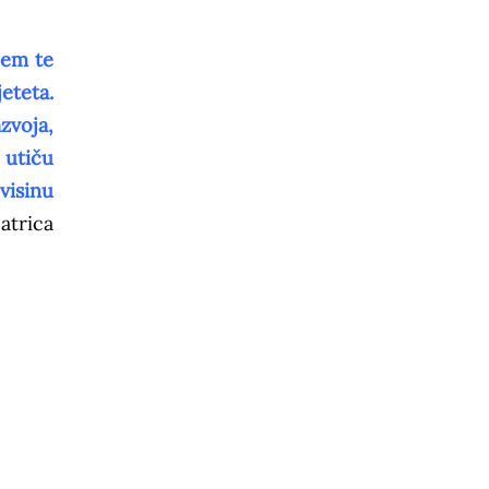
jem te
eteta.
zvoja,
 utiču
visinu
atrica