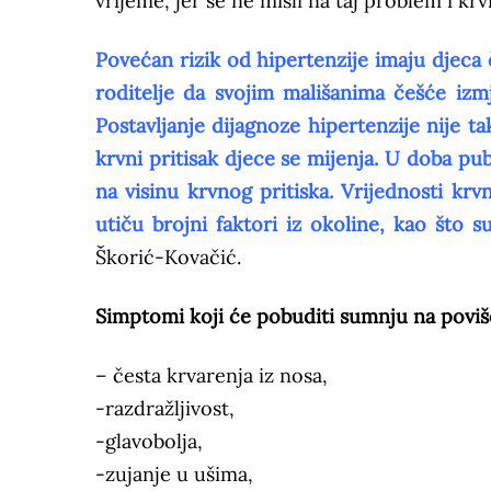
vrijeme, jer se ne misli na taj problem i krv
Povećan rizik od hipertenzije imaju djeca či
roditelje da svojim mališanima češće izmj
Postavljanje dijagnoze hipertenzije nije t
krvni pritisak djece se mijenja. U doba p
na visinu krvnog pritiska. Vrijednosti krv
utiču brojni faktori iz okoline, kao što 
Škorić-Kovačić.
Simptomi koji će pobuditi sumnju na poviše
– česta krvarenja iz nosa,
-razdražljivost,
-glavobolja,
-zujanje u ušima,