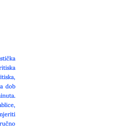
stička
itiska
tiska,
za dob
inuta.
blice,
jeriti
tručno