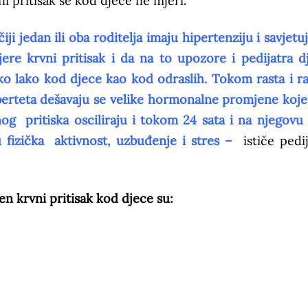
ni pritisak se kod djece ne mjeri.
ji jedan ili oba roditelja imaju hipertenziju i savjetu
ere krvni pritisak i da na to upozore i pedijatra dj
ako lako kod djece kao kod odraslih. Tokom rasta i ra
uberteta dešavaju se velike hormonalne promjene koje
nog pritiska osciliraju i tokom 24 sata i na njegovu 
su fizička aktivnost, uzbuđenje i stres –
ističe pedij
n krvni pritisak kod djece su: