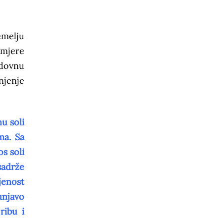
emelju
 mjere
edovnu
njenje
u soli
ma. Sa
s soli
sadrže
jenost
unjavo
ribu i