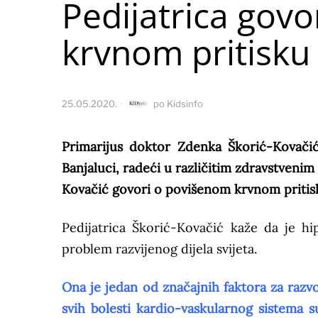
Pedijatrica gov
krvnom pritisku
25.05.2020.
po
Kidsinfo
Primarijus doktor Zdenka Škorić-Kovačić, 
Banjaluci, radeći u različitim zdravstveni
Kovačić govori o povišenom krvnom pritis
Pedijatrica Škorić-Kovačić kaže da je hi
problem razvijenog dijela svijeta.
Ona je jedan od značajnih faktora za razv
svih bolesti kardio-vaskularnog sistema 