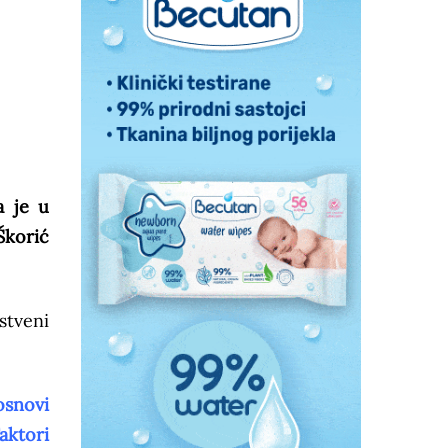
a je u
Škorić
stveni
osnovi
aktori