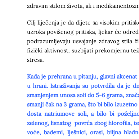
zdravim stilom života, ali i medikamento
Cilj liječenja je da dijete sa visokim pri
uzroka povišenog pritiska, ljekar će odr
podrazumijevaju usvajanje zdravog stila ž
fizički aktivnost, suzbijati prekomjernu te
stresa.
Kada je prehrana u pitanju, glavni akcenat u
u hrani. Istraživanja su potvrdila da je 
smanjenjem unosa soli do 5-6 grama, značajn
smanji čak na 3 grama, što bi bilo izuzetno
dosta natriumove soli, a bilo bi poželjn
zelenog, lisnatog povrća zbog hlorofila, t
voće, bademi, lješnici, orasi, biljna hlad