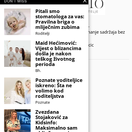
DON'T MISS
Pitali smo
stomatologa za vas:
Pravilna briga o
© 2020 - KIDSINFO.BA.
mliječnim zubima
Sva prava zadržana. Zabranjeno preuzimanje sadržaja bez
Roditelji
dozvole izdavača.
Maid Hećimović:
Developed by Amar SIjercic
Vijest o blizancima
došla je nakon
IZAŠAO JE NOVI MAGAZIN!
teškog životnog
perioda
Bh.
Poznate voditeljice
iskreno: Šta ne
volimo kod
roditeljstva
Poznate
Zvezdana
Stojaković za
Kidsinfo:
Maksimalno sam