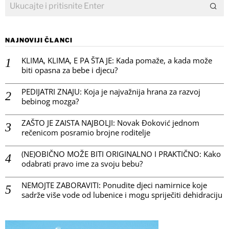
NAJNOVIJI ČLANCI
KLIMA, KLIMA, E PA ŠTA JE: Kada pomaže, a kada može
biti opasna za bebe i djecu?
PEDIJATRI ZNAJU: Koja je najvažnija hrana za razvoj
bebinog mozga?
ZAŠTO JE ZAISTA NAJBOLJI: Novak Đoković jednom
rečenicom posramio brojne roditelje
(NE)OBIČNO MOŽE BITI ORIGINALNO I PRAKTIČNO: Kako
odabrati pravo ime za svoju bebu?
NEMOJTE ZABORAVITI: Ponudite djeci namirnice koje
sadrže više vode od lubenice i mogu spriječiti dehidraciju