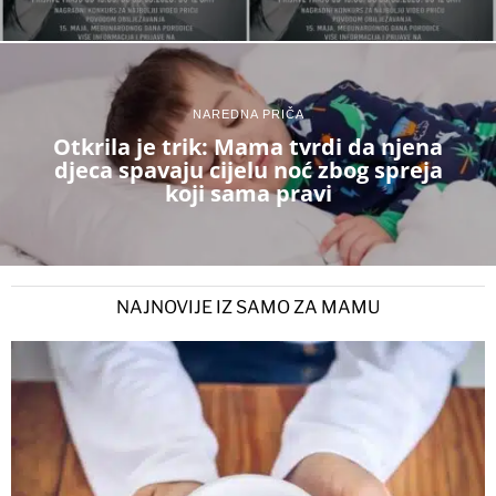
NAREDNA PRIČA
Otkrila je trik: Mama tvrdi da njena
djeca spavaju cijelu noć zbog spreja
koji sama pravi
NAJNOVIJE IZ SAMO ZA MAMU