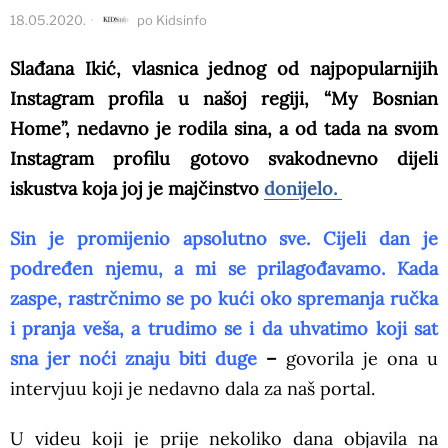
18.05.2020.
po
Kidsinfo
Slađana Ikić, vlasnica jednog od najpopularnijih
Instagram profila u našoj regiji, “My Bosnian
Home”, nedavno je rodila sina, a od tada na svom
Instagram profilu gotovo svakodnevno dijeli
iskustva koja joj je majčinstvo
donijelo.
Sin je promijenio apsolutno sve. Cijeli dan je
podređen njemu, a mi se prilagođavamo. Kada
zaspe, rastrčnimo se po kući oko spremanja ručka
i pranja veša, a trudimo se i da uhvatimo koji sat
sna jer noći znaju biti duge
–
govorila je ona u
intervjuu koji je nedavno dala za naš portal.
U videu koji je prije nekoliko dana objavila na