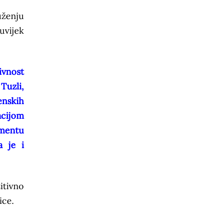
uženju
uvijek
ivnost
Tuzli,
enskih
acijom
gmentu
a je i
itivno
ice.