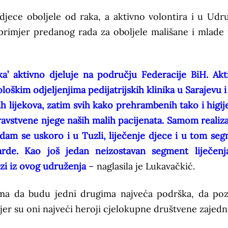
jece oboljele od raka, a aktivno volontira i u Udr
 primjer predanog rada za oboljele mališane i mlade 
a’ aktivno djeluje na području Federacije BiH. Akt
kim odjeljenjima pedijatrijskih klinika u Sarajevu i 
 lijekova, zatim svih kako prehrambenih tako i higij
ravstvene njege naših malih pacijenata. Samom realiz
adam se uskoro i u Tuzli, liječenje djece i u tom se
arde. Kao još jedan neizostavan segment liječenj
zi iz ovog udruženja
– naglasila je Lukavačkić.
ljima da budu jedni drugima najveća podrška, da poz
, jer su oni najveći heroji cjelokupne društvene zajedn