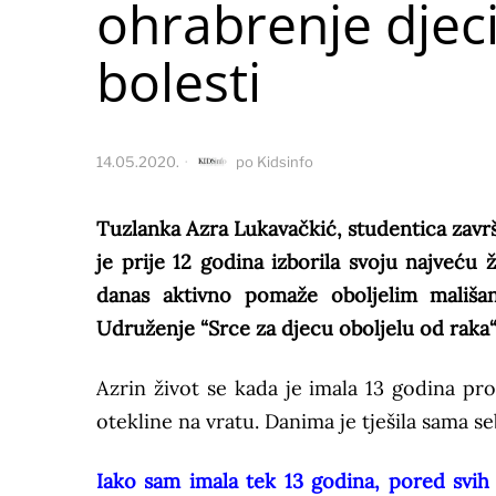
ohrabrenje djeci
bolesti
14.05.2020.
po
Kidsinfo
Tuzlanka Azra Lukavačkić, studentica završ
je prije 12 godina izborila svoju najveću 
danas aktivno pomaže oboljelim mališa
Udruženje “Srce za djecu oboljelu od raka“
Azrin život se kada je imala 13 godina pr
otekline na vratu. Danima je tješila sama s
Iako sam imala tek 13 godina, pored svih