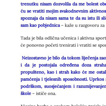
trenutku nisam dozvolila da me bolest obes
ću se vratiti mojim svakodnevnim aktivnost
spoznaja da nisam sama te da su istu ili sli
sam kao pobjednica
– kaže u razgovoru za
Tada je bila odlična učenica i aktivna spo
će ponovno početi trenirati i vratiti se spor
Neizostavno je bilo da tokom liječenja z
i da je postojala određena doza strah
propušteno, kao i strah kako će me ostal
pamćenja i tjelesnih sposobnosti. Uprkos
podrškom, suosjećanjem i razumijevanjem 
škole
– ističe ona.