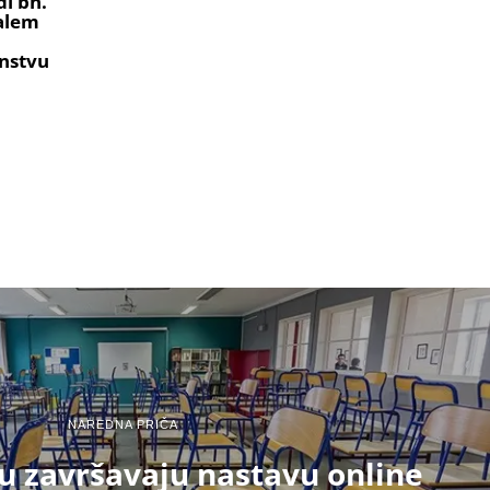
i bh.
ralem
nstvu
NAREDNA PRIČA
u završavaju nastavu online