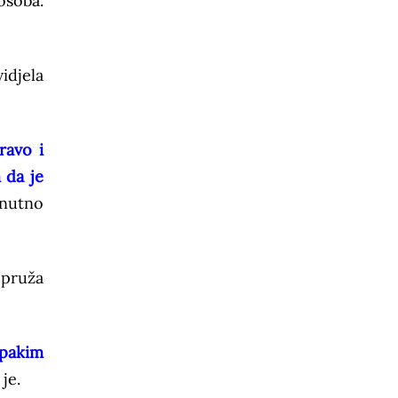
osoba.
idjela
ravo i
 da je
enutno
 pruža
opakim
je.