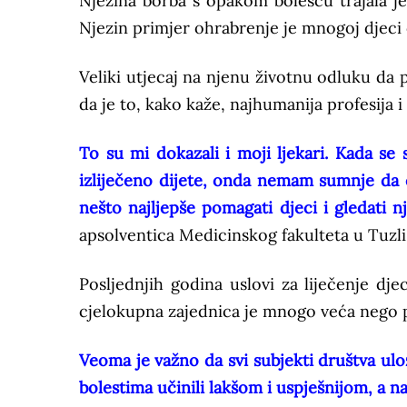
Njezina borba s opakom bolešću trajala j
Njezin primjer ohrabrenje je mnogoj djeci o
Veliki utjecaj na njenu životnu odluku da p
da je to, kako kaže, najhumanija profesija i
To su mi dokazali i moji ljekari. Kada s
izliječeno dijete, onda nemam sumnje da ću
nešto najljepše pomagati djeci i gledati n
apsolventica Medicinskog fakulteta u Tuzli
Posljednjih godina uslovi za liječenje dj
cjelokupna zajednica je mnogo veća nego pr
Veoma je važno da svi subjekti društva ulo
bolestima učinili lakšom i uspješnijom, a n