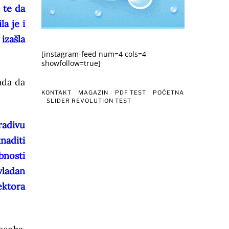
 te da
a je i
izašla
[instagram-feed num=4 cols=4
showfollow=true]
ada da
KONTAKT
MAGAZIN
PDF TEST
POČETNA
SLIDER REVOLUTION TEST
radivu
naditi
bnosti
vladan
ektora