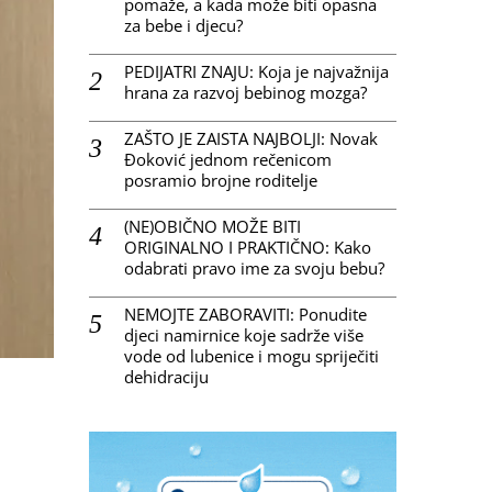
pomaže, a kada može biti opasna
za bebe i djecu?
PEDIJATRI ZNAJU: Koja je najvažnija
hrana za razvoj bebinog mozga?
ZAŠTO JE ZAISTA NAJBOLJI: Novak
Đoković jednom rečenicom
posramio brojne roditelje
(NE)OBIČNO MOŽE BITI
ORIGINALNO I PRAKTIČNO: Kako
odabrati pravo ime za svoju bebu?
NEMOJTE ZABORAVITI: Ponudite
djeci namirnice koje sadrže više
vode od lubenice i mogu spriječiti
dehidraciju