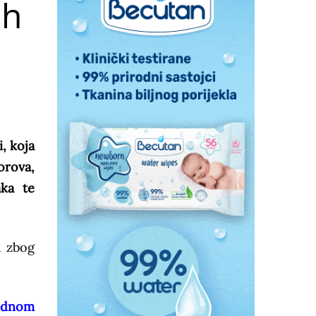
ih
, koja
orova,
aka te
u zbog
jednom