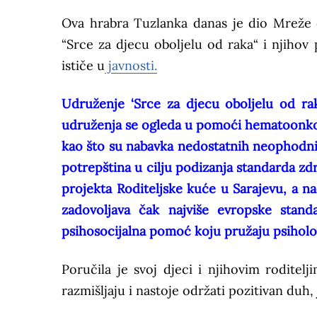
Ova hrabra Tuzlanka danas je dio Mreže d
“Srce za djecu oboljelu od raka“ i njihov
ističe u
javnosti.
Udruženje ‘Srce za djecu oboljelu od rak
udruženja se ogleda u pomoći hematoonkološ
kao što su nabavka nedostatnih neophodnih
potrepština u cilju podizanja standarda zd
projekta Roditeljske kuće u Sarajevu, a n
zadovoljava čak najviše evropske stand
psihosocijalna pomoć koju pružaju psiholo
Poručila je svoj djeci i njihovim rodite
razmišljaju i nastoje održati pozitivan duh