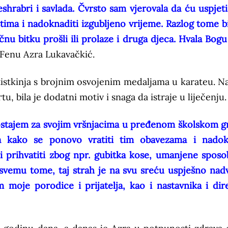
hrabri i savlada. Čvrsto sam vjerovala da ću uspjeti
ima i nadoknaditi izgubljeno vrijeme. Razlog tome bil
čnu bitku prošli ili prolaze i druga djeca. Hvala Bogu 
 Fenu Azra Lukavačkić.
rtistkinja s brojnim osvojenim medaljama u karateu. N
tu, bila je dodatni motiv i snaga da istraje u liječenju.
aostajem za svojim vršnjacima u pređenom školskom g
a kako se ponovo vratiti tim obavezama i nadok
i prihvatiti zbog npr. gubitka kose, umanjene sposo
 svemu tome, taj strah je na svu sreću uspješno nad
moje porodice i prijatelja, kao i nastavnika i dir