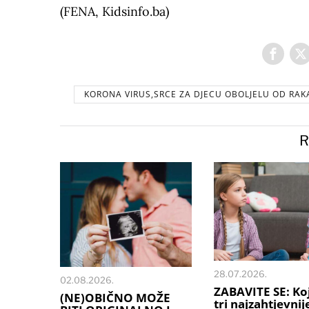
(FENA, Kidsinfo.ba)
KORONA VIRUS,SRCE ZA DJECU OBOLJELU OD RAKA
R
28.07.2026.
02.08.2026.
ZABAVITE SE: Ko
(NE)OBIČNO MOŽE
tri najzahtjevnij