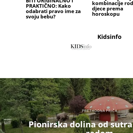
BITI ORIGINALNO I
kombinacije rodi
PRAKTIČNO: Kako
djece prema
odabrati pravo ime za
horoskopu
svoju bebu?
Kidsinfo
PRETHODNA PRIČA
Pionirska dolina od sutra