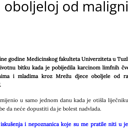
 oboljeloj od malign
ne godine Medicinskog fakulteta Univerziteta u Tuzli
životnu bitku kada je pobijedila karcinom limfnih čv
nima i mladima kroz Mrežu djece oboljele od r
.
omijenio u samo jednom danu kada je otišla liječnik
ebe da neće dopustiti da je bolest nadvlada.
 iskušenja i nepoznanica koje su me pratile niti u 