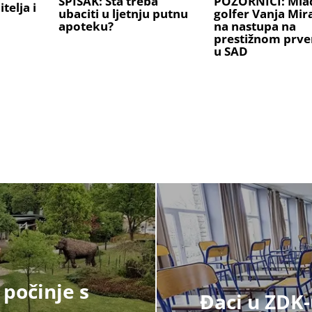
SPISAK: Šta treba
POZORNICI: Mlad
telja i
ubaciti u ljetnju putnu
golfer Vanja Mi
apoteku?
na nastupa na
prestižnom prve
u SAD
 počinje s
Đaci u ZDK-