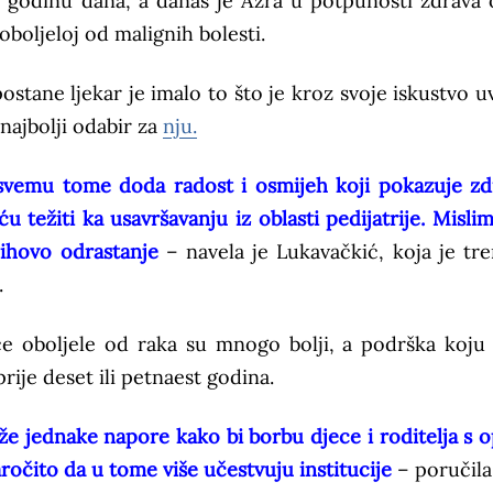
e godinu dana, a danas je Azra u potpunosti zdrava 
boljeloj od malignih bolesti.
ostane ljekar je imalo to što je kroz svoje iskustvo uv
 najbolji odabir za
nju.
e svemu tome doda radost i osmijeh koji pokazuje zd
 težiti ka usavršavanju iz oblasti pedijatrije. Mislim
jihovo odrastanje
– navela je Lukavačkić, koja je tr
.
ece oboljele od raka su mnogo bolji, a podrška koju
ije deset ili petnaest godina.
že jednake napore kako bi borbu djece i roditelja s 
aročito da u tome više učestvuju institucije
– poručila 