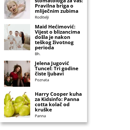
stomatologa za vas:
Pravilna briga o
mliječnim zubima
Roditelji
Maid Hećimović:
Vijest o blizancima
došla je nakon
teškog životnog
perioda
Bh.
Jelena Jugović
Tuncel: Tri godine
čiste ljubavi
Poznata
Harry Cooper kuha
za Kidsinfo: Panna
cotta kolač od
kruške
Panna