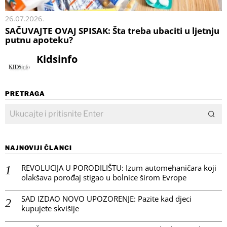
26.07.2026.
SAČUVAJTE OVAJ SPISAK: Šta treba ubaciti u ljetnju
putnu apoteku?
Kidsinfo
PRETRAGA
NAJNOVIJI ČLANCI
REVOLUCIJA U PORODILIŠTU: Izum automehaničara koji
olakšava porođaj stigao u bolnice širom Evrope
SAD IZDAO NOVO UPOZORENJE: Pazite kad djeci
kupujete skvišije