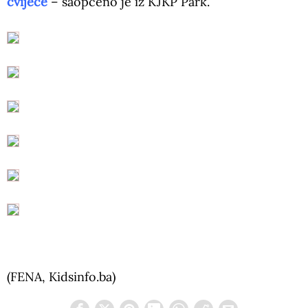
cvijeće
– saopćeno je iz KJKP Park.
(FENA, Kidsinfo.ba)