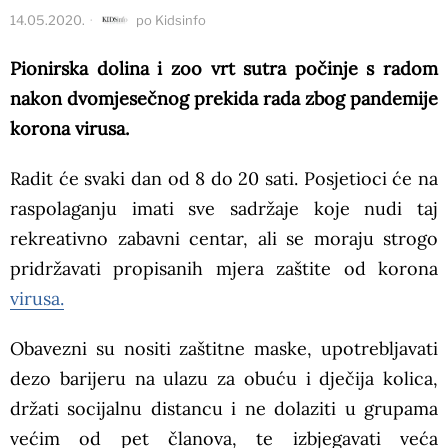
14.05.2020.
po
Kidsinfo
Pionirska dolina i zoo vrt sutra počinje s radom
nakon dvomjesečnog prekida rada zbog pandemije
korona virusa.
Radit će svaki dan od 8 do 20 sati. Posjetioci će na
raspolaganju imati sve sadržaje koje nudi taj
rekreativno zabavni centar, ali se moraju strogo
pridržavati propisanih mjera zaštite od korona
virusa.
Obavezni su nositi zaštitne maske, upotrebljavati
dezo barijeru na ulazu za obuću i dječija kolica,
držati socijalnu distancu i ne dolaziti u grupama
većim od pet članova, te izbjegavati veća