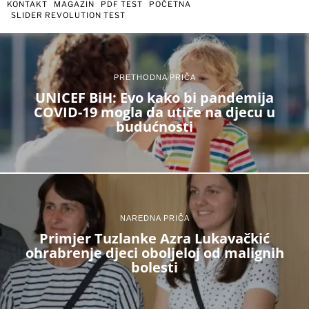
KONTAKT
MAGAZIN
PDF TEST
POČETNA
SLIDER REVOLUTION TEST
PRETHODNA PRIČA
UNICEF BiH: Evo kako bi pandemija
COVID-19 mogla da utiče na djecu u
budućnosti
NAREDNA PRIČA
Primjer Tuzlanke Azra Lukavačkić
ohrabrenje djeci oboljeloj od malignih
bolesti