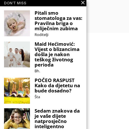
DON'T MISS
Pitali smo
stomatologa za vas:
Pravilna briga o
mliječnim zubima
Roditelji
Maid Hećimović:
Vijest o blizancima
došla je nakon
teškog životnog
perioda
Bh.
POČEO RASPUST
Kako da djetetu na
bude dosadno?
Šta
Sedam znakova da
je vaše dijete
natprosječno
inteligentno