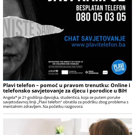
Plavi telefon – pomoć u pravom trenutku: Online i
telefonsko savjetovanje za djecu i porodice u BiH
Angela* je 21-godišnja djevojka, studentica, koja se putem poruke
savjetodavnoj liniji „Plavi telefon“ obratila za podršku zbog problema s
mentalnim zdravljem. Na početku razgovora