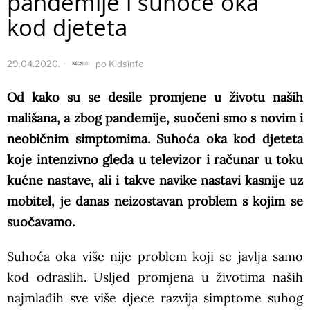
pandemije i suhoće oka
kod djeteta
29.04.2020.
po
Kidsinfo
Od kako su se desile promjene u životu naših
mališana, a zbog pandemije, suočeni smo s novim i
neobičnim simptomima. Suhoća oka kod djeteta
koje intenzivno gleda u televizor i računar u toku
kućne nastave, ali i takve navike nastavi kasnije uz
mobitel, je danas neizostavan problem s kojim se
suočavamo.
Suhoća oka više nije problem koji se javlja samo
kod odraslih. Usljed promjena u životima naših
najmlađih sve više djece razvija simptome suhog