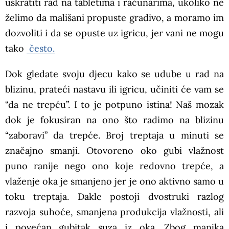
uskratiti rad na tabletima i računarima, ukoliko ne
želimo da mališani propuste gradivo, a moramo im
dozvoliti i da se opuste uz igricu, jer vani ne mogu
tako
često.
Dok gledate svoju djecu kako se udube u rad na
blizinu, prateći nastavu ili igricu, učiniti će vam se
“da ne trepću”. I to je potpuno istina! Naš mozak
dok je fokusiran na ono što radimo na blizinu
“zaboravi” da trepće. Broj treptaja u minuti se
značajno smanji. Otovoreno oko gubi vlažnost
puno ranije nego ono koje redovno trepće, a
vlaženje oka je smanjeno jer je ono aktivno samo u
toku treptaja. Dakle postoji dvostruki razlog
razvoja suhoće, smanjena produkcija vlažnosti, ali
i povećan gubitak suza iz oka. Zbog manjka