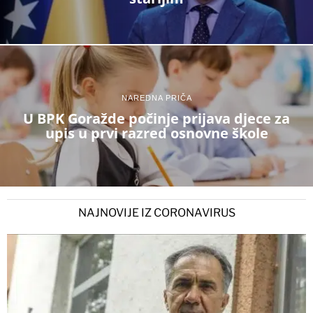
NAREDNA PRIČA
U BPK Goražde počinje prijava djece za
upis u prvi razred osnovne škole
NAJNOVIJE IZ CORONAVIRUS