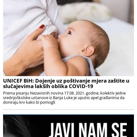
UNICEF BiH: Dojenje uz poštivanje mjera zaštite u
slučajevima lakših oblika COVID-19
Prema pisanju Nezavisnih novina 17.08. 2021. godine, kolektiv jedne
srednjoškolske ustanove iz Banja Luke je uputio apel građanima da
doniraju krv kako bi pomogli