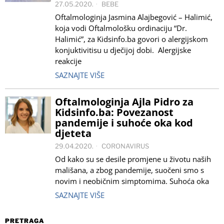
27.05.2020.
BEBE
Oftalmologinja Jasmina Alajbegović – Halimić,
koja vodi Oftalmološku ordinaciju “Dr.
Halimić”, za Kidsinfo.ba govori o alergijskom
konjuktivitisu u dječijoj dobi. Alergijske
reakcije
SAZNAJTE VIŠE
Oftalmologinja Ajla Pidro za
Kidsinfo.ba: Povezanost
pandemije i suhoće oka kod
djeteta
29.04.2020.
CORONAVIRUS
Od kako su se desile promjene u životu naših
mališana, a zbog pandemije, suočeni smo s
novim i neobičnim simptomima. Suhoća oka
SAZNAJTE VIŠE
PRETRAGA