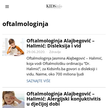
oftalmologinja
Oftalmologinja Alajbegović –
Halimić: Disleksija i vid
29.06.2020.
Zdravlje
Oftalmologinja Jasmina Alajbegović – Halimić,
koja vodi Oftalmološku ordinaciju “Dr.
Halimić”, za Kidsinfo.ba govori o disleksiji i
vidu. Naime, oko 700 miliona ljudi
SAZNAJTE VIŠE
Oftalmologinja Alajbegović –
Halimić: Alergijski konjuktivitis
u dječijoj dobi