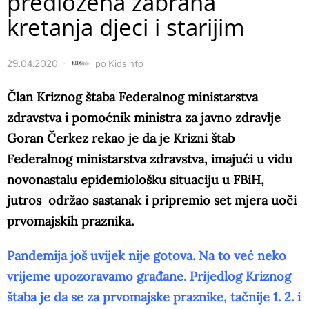
predložena zabrana
kretanja djeci i starijim
29.04.2020.
po
Kidsinfo
Član Kriznog štaba Federalnog ministarstva
zdravstva i pomoćnik ministra za javno zdravlje
Goran Čerkez rekao je da je Krizni štab
Federalnog ministarstva zdravstva, imajući u vidu
novonastalu epidemiološku situaciju u FBiH,
jutros održao sastanak i pripremio set mjera uoči
prvomajskih praznika.
Pandemija još uvijek nije gotova. Na to već neko
vrijeme upozoravamo građane. Prijedlog Kriznog
štaba je da se za prvomajske praznike, tačnije 1. 2. i