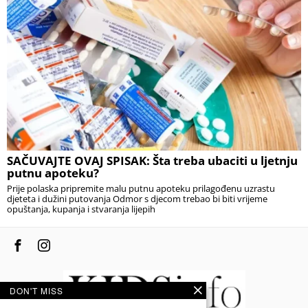
SAČUVAJTE OVAJ SPISAK: Šta treba ubaciti u ljetnju
putnu apoteku?
Prije polaska pripremite malu putnu apoteku prilagođenu uzrastu
djeteta i dužini putovanja Odmor s djecom trebao bi biti vrijeme
opuštanja, kupanja i stvaranja lijepih
DON'T MISS