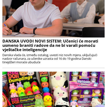
DANSKA UVODI NOVI SISTEM: Učenici će morati
usmeno braniti radove da ne bi varali pomoću
vještačke inteligencije
Danska vlada će, između ostalog, uvesti niz novih mjera, uključujući
nadzor računara, za učenike uzrasta od 16 do 19 godina Danski
tinejdžeri moraće ubuduće