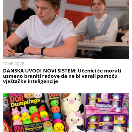
10.08.2026.
DANSKA UVODI NOVI SISTEM: Učenici će morati
usmeno braniti radove da ne bi varali pomoću
vještačke inteligencije