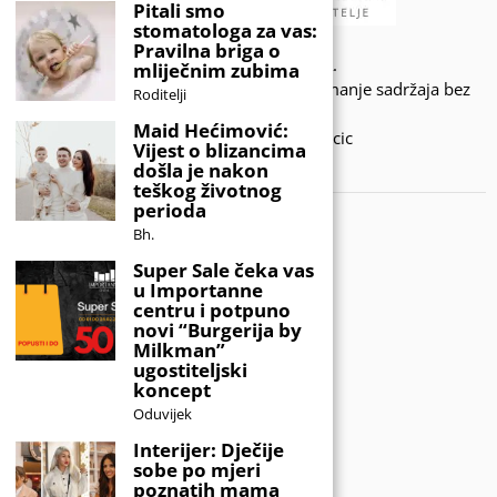
Pitali smo
stomatologa za vas:
Pravilna briga o
© 2020 - KIDSINFO.BA.
mliječnim zubima
Sva prava zadržana. Zabranjeno preuzimanje sadržaja bez
Roditelji
dozvole izdavača.
Maid Hećimović:
Developed by Amar SIjercic
Vijest o blizancima
došla je nakon
IZAŠAO JE NOVI MAGAZIN!
teškog životnog
perioda
Bh.
Super Sale čeka vas
u Importanne
centru i potpuno
novi “Burgerija by
Milkman”
ugostiteljski
koncept
Oduvijek
Interijer: Dječije
sobe po mjeri
poznatih mama