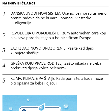
NAJNOVIJI ČLANCI
DANSKA UVODI NOVI SISTEM: Učenici će morati usmeno
braniti radove da ne bi varali pomoću vještačke
inteligencije
REVOLUCIJA U PORODILIŠTU: Izum automehaničara koji
olakšava porođaj stigao u bolnice širom Evrope
SAD IZDAO NOVO UPOZORENJE: Pazite kad djeci
kupujete skvišije
GREŠKA KOJU PRAVE RODITELJI:Zašto nikada ne treba
prekrivati dječja kolica pelenom?
KLIMA, KLIMA, E PA ŠTA JE: Kada pomaže, a kada može
biti opasna za bebe i djecu?