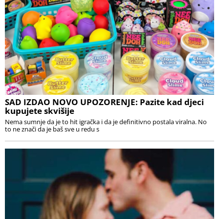
SAD IZDAO NOVO UPOZORENJE: Pazite kad djeci
kupujete skvišije
Nema sumnje da je to hit igračka i da je definitivno postala viralna. No
to ne znači da je baš sve u redu s