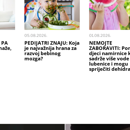
05.08.2026.
01.08.2026.
 PA
PEDIJATRI ZNAJU: Koja
NEMOJTE
maže,
je najvažnija hrana za
ZABORAVITI: Po
razvoj bebinog
djeci namirnice 
mozga?
sadrže više vode
lubenice i mogu
spriječiti dehidr