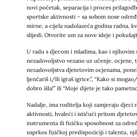
novi početak, separacija i proces prilagodb
sportske aktivnosti – sa sobom nose određ
mirne, a cijela nadolazeća godina radna, kva
slijedi. Otvorite um za nove ideje i pokuša
U radu s djecom i mladima, kao i njihovim r
nezadovoljstvo vezano uz učenje, ocjene, tr
nezadovoljstva djetetovim ocjenama, poneka
ljenčariš i/ili igraš igrice.”, “Kako si moga
dobro išla!” ili “Moje dijete je tako pametn
Nadalje, ima roditelja koji zamjeraju djeci
aktivnosti, hvaleći i ističući pritom djetet
instrumenta ili fizičku sposobnost za određ
usprkos fizičkoj predispoziciji i talentu, nji