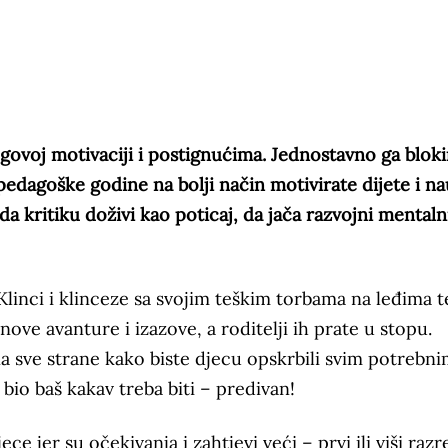
egovoj motivaciji i postignućima. Jednostavno ga bloki
pedagoške godine na bolji način motivirate dijete i na
 da kritiku doživi kao poticaj, da jača razvojni mentaln
Klinci i klinceze sa svojim teškim torbama na leđima t
ove avanture i izazove, a roditelji ih prate u stopu.
na sve strane kako biste djecu opskrbili svim potrebn
bio baš kakav treba biti – predivan!
ce jer su očekivanja i zahtjevi veći – prvi ili viši razr