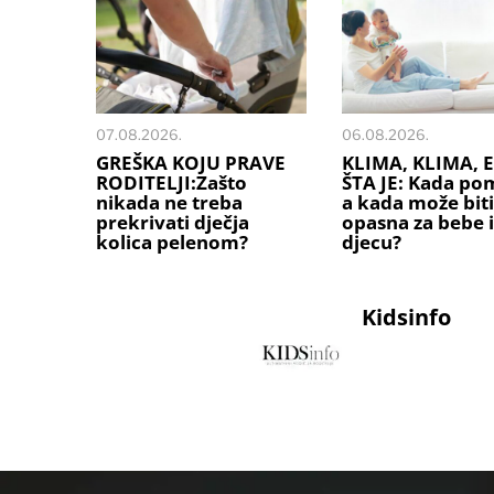
07.08.2026.
06.08.2026.
GREŠKA KOJU PRAVE
KLIMA, KLIMA, E
RODITELJI:Zašto
ŠTA JE: Kada po
nikada ne treba
a kada može biti
prekrivati dječja
opasna za bebe i
kolica pelenom?
djecu?
Kidsinfo