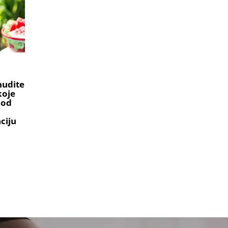
nudite
koje
 od
aciju