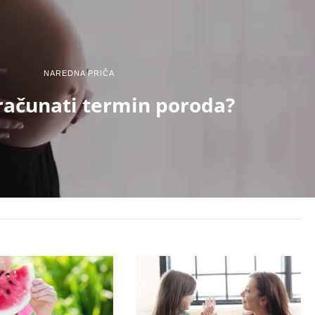
NAREDNA PRIČA
računati termin poroda?