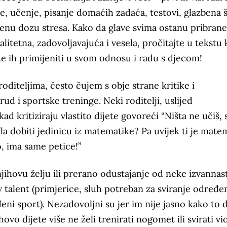
e, učenje, pisanje domaćih zadaća, testovi, glazbena š
enu dozu stresa. Kako da glave svima ostanu pribrane
litetna, zadovoljavajuća i vesela, pročitajte u tekstu 
jte ih primijeniti u svom odnosu i radu s djecom!
oditeljima, često čujem s obje strane kritike i
ud i sportske treninge. Neki roditelji, uslijed
d kritiziraju vlastito dijete govoreći “Ništa ne učiš,
o/la dobiti jedinicu iz matematike? Pa uvijek ti je mate
o, ima same petice!”
 njihovu želju ili prerano odustajanje od neke izvanna
ov talent (primjerice, sluh potreban za sviranje određ
eni sport). Nezadovoljni su jer im nije jasno kako to d
hovo dijete više ne želi trenirati nogomet ili svirati vi