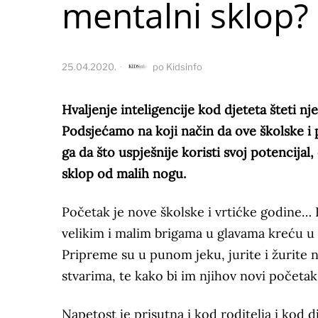
mentalni sklop?
25.04.2020.
po
Kidsinfo
Hvaljenje inteligencije kod djeteta šteti nj
Podsjećamo na koji način da ove školske i 
ga da što uspješnije koristi svoj potencijal,
sklop od malih nogu.
Početak je nove školske i vrtićke godine… 
velikim i malim brigama u glavama kreću u n
Pripreme su u punom jeku, jurite i žurite 
stvarima, te kako bi im njihov novi početak 
Napetost je prisutna i kod roditelja i kod dje