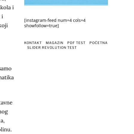
kola i
 i
[instagram-feed num=4 cols=4
koji
showfollow=true]
KONTAKT
MAGAZIN
PDF TEST
POČETNA
SLIDER REVOLUTION TEST
 samo
matika
stavne
enog
a,
olinu.