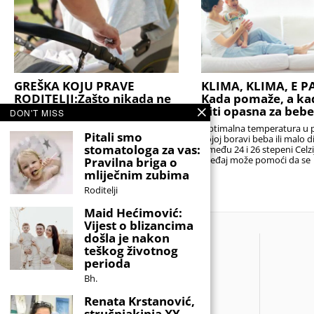
GREŠKA KOJU PRAVE
KLIMA, KLIMA, E PA
RODITELJI:Zašto nikada ne
Kada pomaže, a k
treba prekrivati dječja
biti opasna za bebe
DON'T MISS
kolica pelenom?
Optimalna temperatura u pr
Pitali smo
kojoj boravi beba ili malo d
Roditelji tokom toplinskih valova
stomatologa za vas:
između 24 i 26 stepeni Celzi
moraju pažljivo planirati svaku šetnju i
uređaj može pomoći da se
Pravilna briga o
znati koje greške mogu imati ozbiljne
posljedice Ljeto donosi duže dane i više
mliječnim zubima
vremena
Roditelji
Maid Hećimović:
Vijest o blizancima
došla je nakon
teškog životnog
perioda
Bh.
Renata Krstanović,
stručnjakinja XY