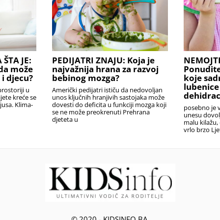
 ŠTA JE:
PEDIJATRI ZNAJU: Koja je
NEMOJTE
ada može
najvažnija hrana za razvoj
Ponudite
 i djecu?
bebinog mozga?
koje sad
lubenice 
ostoriji u
Američki pedijatri ističu da nedovoljan
dehidrac
ijete kreće se
unos ključnih hranjivih sastojaka može
jusa. Klima-
dovesti do deficita u funkciji mozga koji
posebno je 
se ne može preokrenuti Prehrana
unesu dovolj
djeteta u
malu kilažu,
vrlo brzo Lje
© 2020 - KIDSINFO.BA.