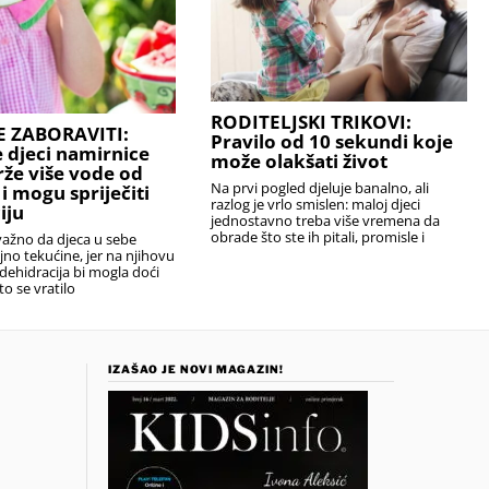
RODITELJSKI TRIKOVI:
 ZABORAVITI:
Pravilo od 10 sekundi koje
 djeci namirnice
može olakšati život
rže više vode od
Na prvi pogled djeluje banalno, ali
i mogu spriječiti
razlog je vrlo smislen: maloj djeci
iju
jednostavno treba više vremena da
obrade što ste ih pitali, promisle i
važno da djeca u sebe
no tekućine, jer na njihovu
 dehidracija bi mogla doći
to se vratilo
IZAŠAO JE NOVI MAGAZIN!