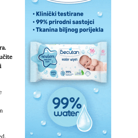
ra.
učite
i
e
im
ed,