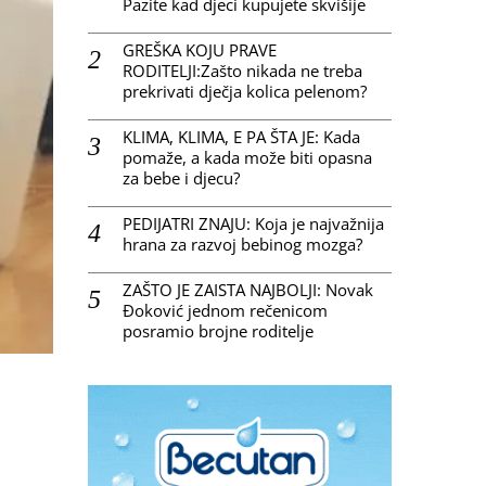
Pazite kad djeci kupujete skvišije
GREŠKA KOJU PRAVE
RODITELJI:Zašto nikada ne treba
prekrivati dječja kolica pelenom?
KLIMA, KLIMA, E PA ŠTA JE: Kada
pomaže, a kada može biti opasna
za bebe i djecu?
PEDIJATRI ZNAJU: Koja je najvažnija
hrana za razvoj bebinog mozga?
ZAŠTO JE ZAISTA NAJBOLJI: Novak
Đoković jednom rečenicom
posramio brojne roditelje