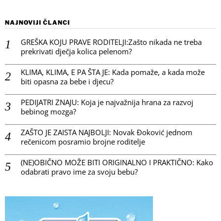
NAJNOVIJI ČLANCI
GREŠKA KOJU PRAVE RODITELJI:Zašto nikada ne treba
prekrivati dječja kolica pelenom?
KLIMA, KLIMA, E PA ŠTA JE: Kada pomaže, a kada može
biti opasna za bebe i djecu?
PEDIJATRI ZNAJU: Koja je najvažnija hrana za razvoj
bebinog mozga?
ZAŠTO JE ZAISTA NAJBOLJI: Novak Đoković jednom
rečenicom posramio brojne roditelje
(NE)OBIČNO MOŽE BITI ORIGINALNO I PRAKTIČNO: Kako
odabrati pravo ime za svoju bebu?