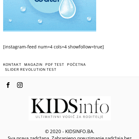
[instagram-feed num=4 cols=4 showfollow=true]
KONTAKT
MAGAZIN
PDF TEST
POČETNA
SLIDER REVOLUTION TEST
© 2020 - KIDSINFO.BA.
Sva prava zadržana. Zabranjeno preuzimanje sadržaja bez