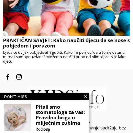
PRAKTIČAN SAVJET: Kako naučiti djecu da se nose s
pobjedom i porazom
Djeca će uvijek pobjeđivati i gubiti. Kako im pomoći da u tome ostanu
mirna i samopouzdana? Možemo naučiti puno od olimpijaca Nije lako
djecu
DON'T MISS
Pitali smo
stomatologa za vas:
Pravilna briga o
© 2020 - KIDSINFO.BA.
mliječnim zubima
Sva prava zadržana. Zabranjeno preuzimanje sadržaja bez
Roditelji