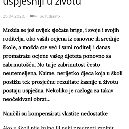
uspješniji u životu
25.04.2020.
po
Kidsinfo
Možda se još uvijek sjećate brige, i svoje i svojih
roditelja, oko vaših ocjena iz osnovne ili srednje
škole, a možda ste već i sami roditelj i danas
promatrate ocjene vašeg djeteta ponovno sa
zabrinutošću. No ta je zabrinutost često
neutemeljena. Naime, nerijetko djeca koja u školi
postižu tek prosječne rezultate kasnije u životu
postaju uspješna. Nekoliko je razloga za takav
neočekivani obrat…
Naučili su kompenzirati vlastite nedostatke
Ako u školi nije bajno ili neki predmeti zapinju,