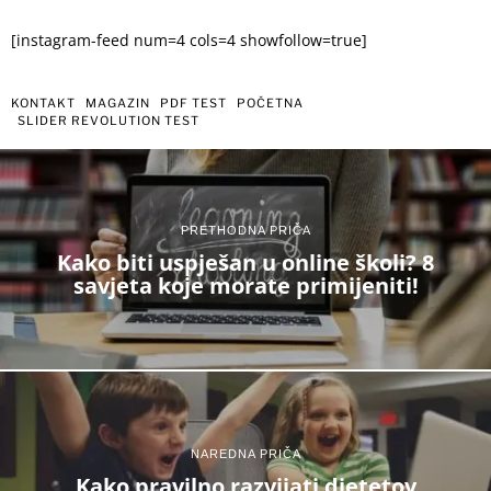
[instagram-feed num=4 cols=4 showfollow=true]
KONTAKT
MAGAZIN
PDF TEST
POČETNA
SLIDER REVOLUTION TEST
PRETHODNA PRIČA
Kako biti uspješan u online školi? 8
savjeta koje morate primijeniti!
NAREDNA PRIČA
Kako pravilno razvijati djetetov