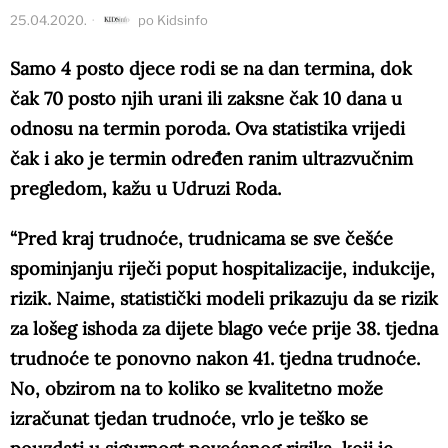
25.04.2020.
po
Kidsinfo
Samo 4 posto djece rodi se na dan termina, dok
čak 70 posto njih urani ili zaksne čak 10 dana u
odnosu na termin poroda. Ova statistika vrijedi
čak i ako je termin određen ranim ultrazvučnim
pregledom, kažu u Udruzi Roda.
“Pred kraj trudnoće, trudnicama se sve češće
spominjanju riječi poput hospitalizacije, indukcije,
rizik. Naime, statistički modeli prikazuju da se rizik
za lošeg ishoda za dijete blago veće prije 38. tjedna
trudnoće te ponovno nakon 41. tjedna trudnoće.
No, obzirom na to koliko se kvalitetno može
izračunat tjedan trudnoće, vrlo je teško se