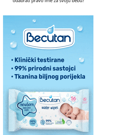
odabrati pravo ime za svoju bebu?