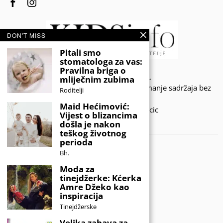
DON'T MISS
Pitali smo
stomatologa za vas:
Pravilna briga o
© 2020 - KIDSINFO.BA.
mliječnim zubima
Sva prava zadržana. Zabranjeno preuzimanje sadržaja bez
Roditelji
dozvole izdavača.
Maid Hećimović:
Developed by Amar SIjercic
Vijest o blizancima
došla je nakon
IZAŠAO JE NOVI MAGAZIN!
teškog životnog
perioda
Bh.
Moda za
tinejdžerke: Kćerka
Amre Džeko kao
inspiracija
Tinejdžerske
Velika zabava za