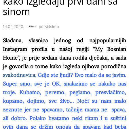
kako izgledaju prvi dani sa
sinom
14.04.2020.
po
Kidsinfo
Slađana, vlasnica jednog od najpopularnijih
Instagram profila u našoj regiji “My Bosnian
Home”, je prije sedam dana rodila dječaka, a sada
je govorila o tome kako izgleda njihova porodična
svakodnevica.
Gdje ste ljudi? Evo malo da se javim.
Super smo, sve je OK, snalazimo se nakako nas
troje. Kuhamo, peremo, peglamo, presvlačimo,
kupamo, dojimo, sve živo… Noći su nam malo
zeznute jer ne spavamo, tačnije mama ne spava,
ali dobro. Polako hvatamo neki ritam i u suštini
ovih dana se držim onoga da spavam kad beba