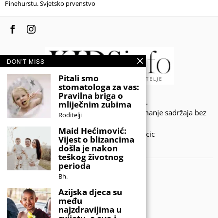
Pinehurstu. Svjetsko prvenstvo
DON'T MISS
Pitali smo
stomatologa za vas:
Pravilna briga o
© 2020 - KIDSINFO.BA.
mliječnim zubima
Sva prava zadržana. Zabranjeno preuzimanje sadržaja bez
Roditelji
dozvole izdavača.
Maid Hećimović:
Developed by Amar SIjercic
Vijest o blizancima
došla je nakon
IZAŠAO JE NOVI MAGAZIN!
teškog životnog
perioda
Bh.
Azijska djeca su
među
najzdravijima u