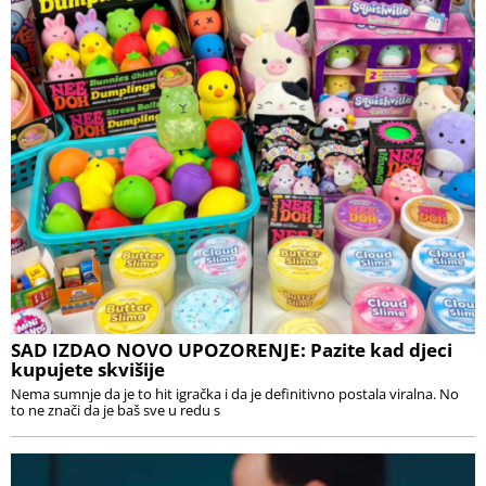
SAD IZDAO NOVO UPOZORENJE: Pazite kad djeci
kupujete skvišije
Nema sumnje da je to hit igračka i da je definitivno postala viralna. No
to ne znači da je baš sve u redu s