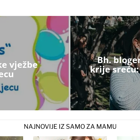
Bh. bloge
ke vježbe
krije sreću
ecu
NAJNOVIJE IZ SAMO ZA MAMU