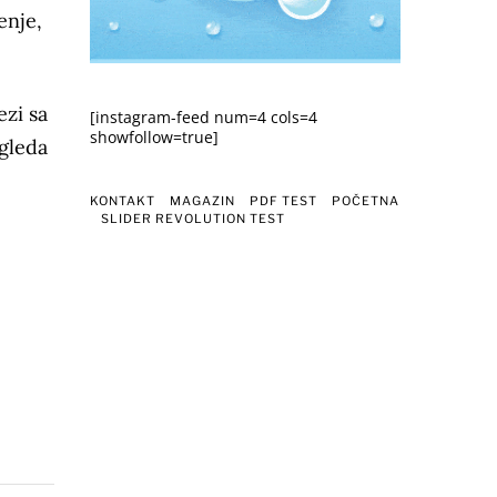
enje,
ezi sa
[instagram-feed num=4 cols=4
showfollow=true]
gleda
KONTAKT
MAGAZIN
PDF TEST
POČETNA
SLIDER REVOLUTION TEST