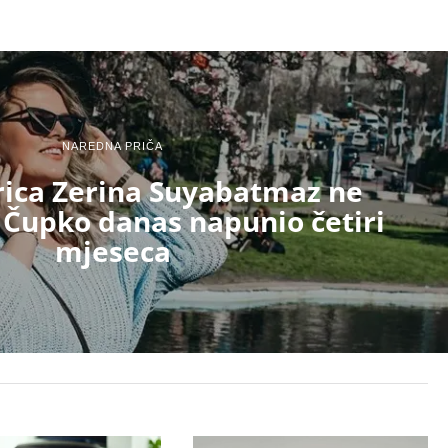
NAREDNA PRIČA
rica Zerina Suyabatmaz ne
: Čupko danas napunio četiri
mjeseca