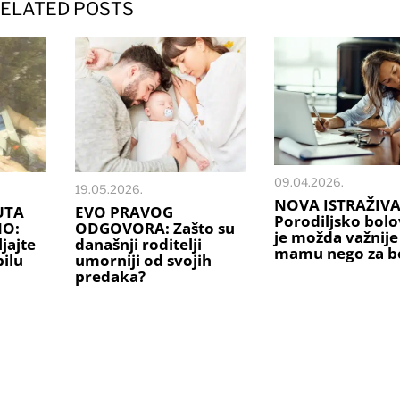
ELATED POSTS
09.04.2026.
19.05.2026.
NOVA ISTRAŽIVA
UTA
EVO PRAVOG
Porodiljsko bolo
NO:
ODGOVORA: Zašto su
je možda važnije
jajte
današnji roditelji
mamu nego za b
ilu
umorniji od svojih
predaka?