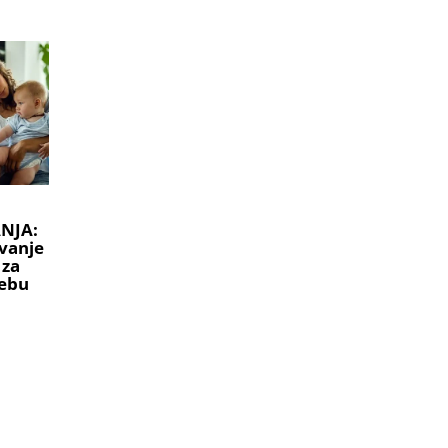
NJA:
vanje
 za
ebu