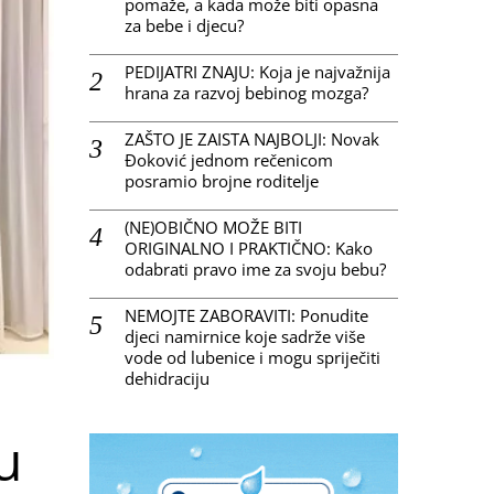
pomaže, a kada može biti opasna
za bebe i djecu?
PEDIJATRI ZNAJU: Koja je najvažnija
hrana za razvoj bebinog mozga?
ZAŠTO JE ZAISTA NAJBOLJI: Novak
Đoković jednom rečenicom
posramio brojne roditelje
(NE)OBIČNO MOŽE BITI
ORIGINALNO I PRAKTIČNO: Kako
odabrati pravo ime za svoju bebu?
NEMOJTE ZABORAVITI: Ponudite
djeci namirnice koje sadrže više
vode od lubenice i mogu spriječiti
dehidraciju
u