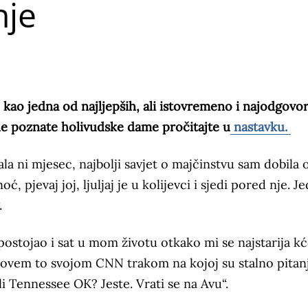
nje
e kao jedna od najljepših, ali istovremeno i najodgovor
ine poznate holivudske dame pročitajte u
nastavku.
la ni mjesec, najbolji savjet o majčinstvu sam dobila 
ć, pjevaj joj, ljuljaj je u kolijevci i sjedi pored nje. J
.
postojao i sat u mom životu otkako mi se najstarija k
. Zovem to svojom CNN trakom na kojoj su stalno pitanj
 li Tennessee OK? Jeste. Vrati se na Avu“.