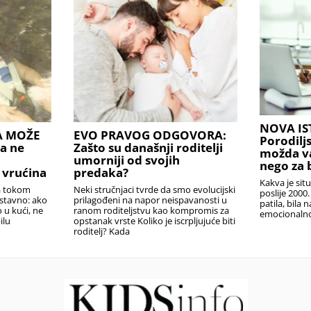
NOVA IS
A MOŽE
EVO PRAVOG ODGOVORA:
Porodilj
a ne
Zašto su današnji roditelji
možda v
umorniji od svojih
nego za 
 vrućina
predaka?
Kakva je sit
la tokom
Neki stručnjaci tvrde da smo evolucijski
poslije 2000.
ostavno: ako
prilagođeni na napor neispavanosti u
patila, bila 
o u kući, ne
ranom roditeljstvu kao kompromis za
emocionalno,
ilu
opstanak vrste Koliko je iscrpljujuće biti
roditelj? Kada