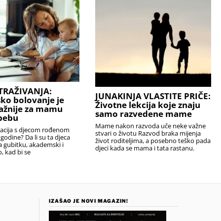
TRAŽIVANJA:
JUNAKINJA VLASTITE PRIČE:
sko bolovanje je
Životne lekcija koje znaju
ažnije za mamu
samo razvedene mame
bebu
Mame nakon razvoda uče neke važne
uacija s djecom rođenom
stvari o životu Razvod braka mijenja
 godine? Da li su ta djeca
život roditeljima, a posebno teško pada
na gubitku, akademski i
djeci kada se mama i tata rastanu.
 kad bi se
IZAŠAO JE NOVI MAGAZIN!