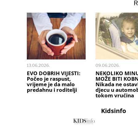
R
13.06.2026.
09.06.2026.
EVO DOBRIH VIJESTI:
NEKOLIKO MIN
Počeo je raspust,
MOŽE BITI KOB
vrijeme je da malo
Nikada ne ostavl
predahnu i roditelji
djecu u automob
tokom vrućina
Kidsinfo