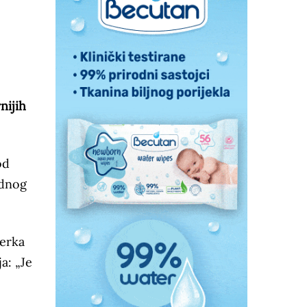
nijih
od
ednog
ćerka
a: „Je