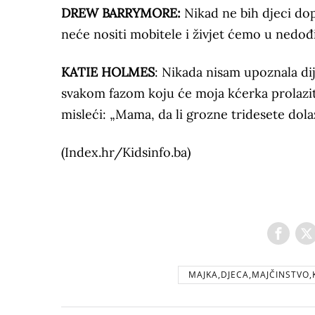
DREW BARRYMORE
:
Nikad ne bih djeci dop
neće nositi mobitele i živjet ćemo u nedođi
KATIE HOLMES
: Nikada nisam upoznala dij
svakom fazom koju će moja kćerka prolazit
misleći: „Mama, da li grozne tridesete dola
(Index.hr/Kidsinfo.ba)
MAJKA,DJECA,MAJČINSTVO,