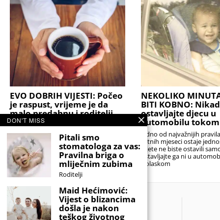
EVO DOBRIH VIJESTI: Počeo
NEKOLIKO MINUT
je raspust, vrijeme je da
BITI KOBNO: Nikad
malo predahnu i roditelji
ostavljajte djecu u
DON'T MISS
automobilu tokom
Posljednje ocjene su zaključene, školske
torbe odložene, a alarmi za rano
Jedno od najvažnijih pravi
Pitali smo
ustajanje konačno mogu malo
ljetnih mjeseci ostaje jedn
stomatologa za vas:
pričekati. Za mnoge učenike početak
dijete ne biste ostavili sam
Pravilna briga o
ljetnog raspusta predstavlja dugo
ostavljajte ga ni u automob
mliječnim zubima
Dolaskom
Roditelji
Maid Hećimović:
Vijest o blizancima
došla je nakon
teškog životnog