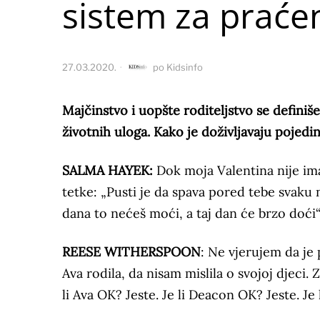
sistem za praće
27.03.2020.
po
Kidsinfo
Majčinstvo i uopšte roditeljstvo se definiš
životnih uloga. Kako je doživljavaju pojed
SALMA HAYEK:
Dok moja Valentina nije ima
tetke: „Pusti je da spava pored tebe svaku no
dana to nećeš moći, a taj dan će brzo doći“
REESE WITHERSPOON
: Ne vjerujem da je 
Ava rodila, da nisam mislila o svojoj djeci
li Ava OK? Jeste. Je li Deacon OK? Jeste. Je