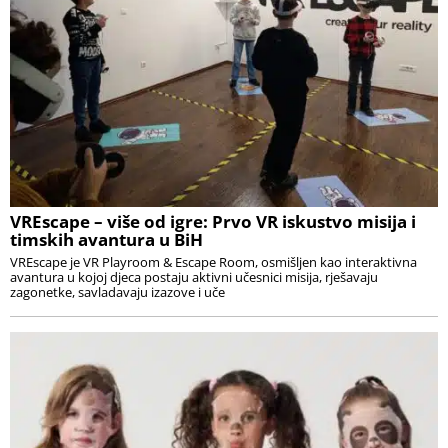
VREscape – više od igre: Prvo VR iskustvo misija i
timskih avantura u BiH
VREscape je VR Playroom & Escape Room, osmišljen kao interaktivna
avantura u kojoj djeca postaju aktivni učesnici misija, rješavaju
zagonetke, savladavaju izazove i uče