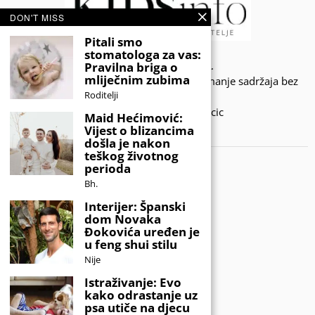
DON'T MISS
Pitali smo
stomatologa za vas:
© 2020 - KIDSINFO.BA.
Pravilna briga o
mliječnim zubima
Sva prava zadržana. Zabranjeno preuzimanje sadržaja bez
Roditelji
dozvole izdavača.
Developed by Amar SIjercic
Maid Hećimović:
Vijest o blizancima
IZAŠAO JE NOVI MAGAZIN!
došla je nakon
teškog životnog
perioda
Bh.
Interijer: Španski
dom Novaka
Đokovića uređen je
u feng shui stilu
Nije
Istraživanje: Evo
kako odrastanje uz
psa utiče na djecu