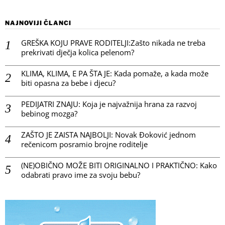
NAJNOVIJI ČLANCI
GREŠKA KOJU PRAVE RODITELJI:Zašto nikada ne treba
prekrivati dječja kolica pelenom?
KLIMA, KLIMA, E PA ŠTA JE: Kada pomaže, a kada može
biti opasna za bebe i djecu?
PEDIJATRI ZNAJU: Koja je najvažnija hrana za razvoj
bebinog mozga?
ZAŠTO JE ZAISTA NAJBOLJI: Novak Đoković jednom
rečenicom posramio brojne roditelje
(NE)OBIČNO MOŽE BITI ORIGINALNO I PRAKTIČNO: Kako
odabrati pravo ime za svoju bebu?