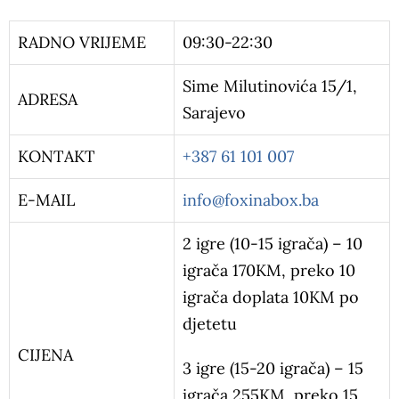
RADNO VRIJEME
09:30-22:30
Sime Milutinovića 15/1,
ADRESA
Sarajevo
KONTAKT
+387 61 101 007
E-MAIL
info@foxinabox.ba
2 igre (10-15 igrača) – 10
igrača 170KM, preko 10
igrača doplata 10KM po
djetetu
CIJENA
3 igre (15-20 igrača) – 15
igrača 255KM, preko 15