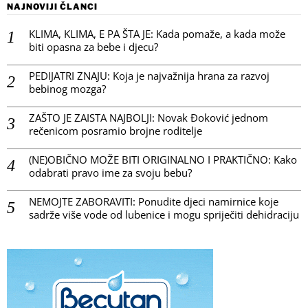
NAJNOVIJI ČLANCI
KLIMA, KLIMA, E PA ŠTA JE: Kada pomaže, a kada može
biti opasna za bebe i djecu?
PEDIJATRI ZNAJU: Koja je najvažnija hrana za razvoj
bebinog mozga?
ZAŠTO JE ZAISTA NAJBOLJI: Novak Đoković jednom
rečenicom posramio brojne roditelje
(NE)OBIČNO MOŽE BITI ORIGINALNO I PRAKTIČNO: Kako
odabrati pravo ime za svoju bebu?
NEMOJTE ZABORAVITI: Ponudite djeci namirnice koje
sadrže više vode od lubenice i mogu spriječiti dehidraciju