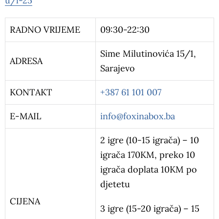
u/l-25
RADNO VRIJEME
09:30-22:30
Sime Milutinovića 15/1,
ADRESA
Sarajevo
KONTAKT
+387 61 101 007
E-MAIL
info@foxinabox.ba
2 igre (10-15 igrača) – 10
igrača 170KM, preko 10
igrača doplata 10KM po
djetetu
CIJENA
3 igre (15-20 igrača) – 15