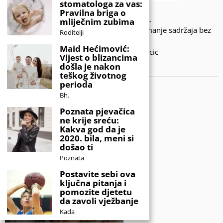
stomatologa za vas:
Pravilna briga o
© 2020 - KIDSINFO.BA.
mliječnim zubima
Sva prava zadržana. Zabranjeno preuzimanje sadržaja bez
Roditelji
dozvole izdavača.
Maid Hećimović:
Developed by Amar SIjercic
Vijest o blizancima
došla je nakon
IZAŠAO JE NOVI MAGAZIN!
teškog životnog
perioda
Bh.
Poznata pjevačica
ne krije sreću:
Kakva god da je
2020. bila, meni si
došao ti
Poznata
Postavite sebi ova
ključna pitanja i
pomozite djetetu
da zavoli vježbanje
Kada