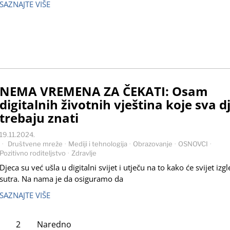
SAZNAJTE VIŠE
NEMA VREMENA ZA ČEKATI: Osam
digitalnih životnih vještina koje sva d
trebaju znati
19.11.2024.
Društvene mreže
·
Mediji i tehnologija
·
Obrazovanje
·
OSNOVCI
·
Pozitivno roditeljstvo
·
Zdravlje
Djeca su već ušla u digitalni svijet i utječu na to kako će svijet izgl
sutra. Na nama je da osiguramo da
SAZNAJTE VIŠE
1
2
Naredno