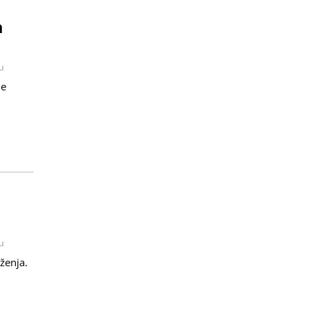
a
u
ne
u
ženja.