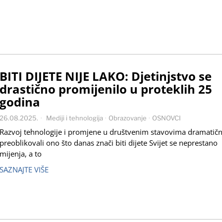
BITI DIJETE NIJE LAKO: Djetinjstvo se
drastično promijenilo u proteklih 25
godina
26.08.2025.
Mediji i tehnologija
·
Obrazovanje
·
OSNOVCI
Razvoj tehnologije i promjene u društvenim stavovima dramatič
preoblikovali ono što danas znači biti dijete Svijet se neprestano
mijenja, a to
SAZNAJTE VIŠE