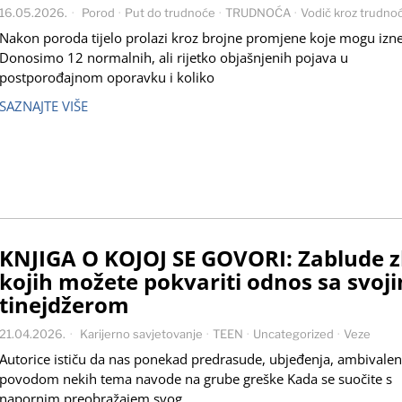
16.05.2026.
Porod
·
Put do trudnoće
·
TRUDNOĆA
·
Vodič kroz trudno
Nakon poroda tijelo prolazi kroz brojne promjene koje mogu izne
Donosimo 12 normalnih, ali rijetko objašnjenih pojava u
postporođajnom oporavku i koliko
SAZNAJTE VIŠE
KNJIGA O KOJOJ SE GOVORI: Zablude 
kojih možete pokvariti odnos sa svoj
tinejdžerom
21.04.2026.
Karijerno savjetovanje
·
TEEN
·
Uncategorized
·
Veze
Autorice ističu da nas ponekad predrasude, ubjeđenja, ambivalen
povodom nekih tema navode na grube greške Kada se suočite s
napornim preobražajem svog