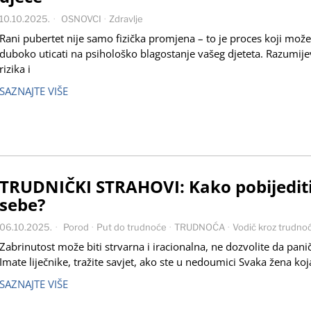
10.10.2025.
OSNOVCI
·
Zdravlje
Rani pubertet nije samo fizička promjena – to je proces koji može
duboko uticati na psihološko blagostanje vašeg djeteta. Razumije
rizika i
SAZNAJTE VIŠE
TRUDNIČKI STRAHOVI: Kako pobijedit
sebe?
06.10.2025.
Porod
·
Put do trudnoće
·
TRUDNOĆA
·
Vodič kroz trudno
Zabrinutost može biti strvarna i iracionalna, ne dozvolite da panič
Imate liječnike, tražite savjet, ako ste u nedoumici Svaka žena koj
SAZNAJTE VIŠE