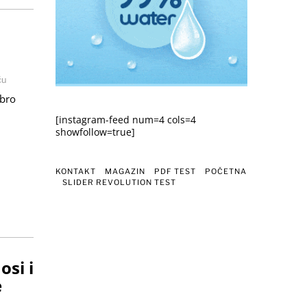
ću
obro
[instagram-feed num=4 cols=4
showfollow=true]
KONTAKT
MAGAZIN
PDF TEST
POČETNA
SLIDER REVOLUTION TEST
osi i
e