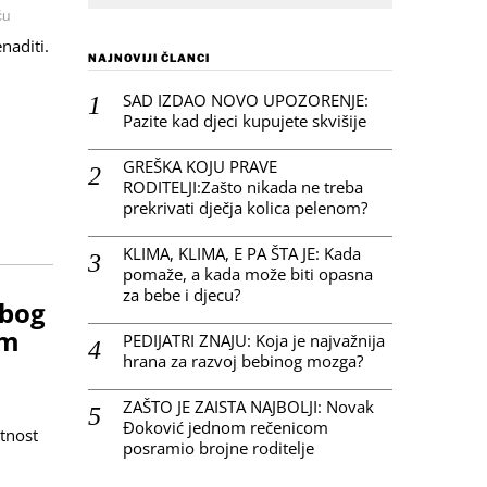
ću
naditi.
NAJNOVIJI ČLANCI
SAD IZDAO NOVO UPOZORENJE:
Pazite kad djeci kupujete skvišije
GREŠKA KOJU PRAVE
RODITELJI:Zašto nikada ne treba
prekrivati dječja kolica pelenom?
KLIMA, KLIMA, E PA ŠTA JE: Kada
pomaže, a kada može biti opasna
za bebe i djecu?
zbog
im
PEDIJATRI ZNAJU: Koja je najvažnija
hrana za razvoj bebinog mozga?
ZAŠTO JE ZAISTA NAJBOLJI: Novak
Đoković jednom rečenicom
tnost
posramio brojne roditelje