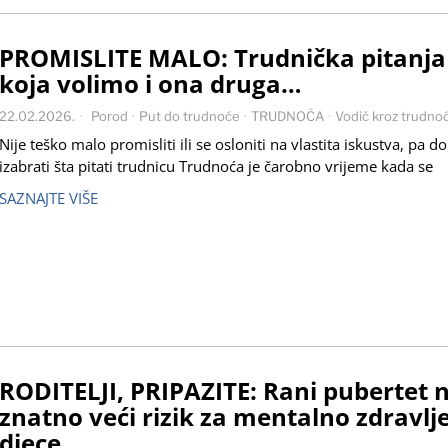
PROMISLITE MALO: Trudnička pitanja
koja volimo i ona druga…
22.02.2026.
Porod
·
Put do trudnoće
·
TRUDNOĆA
·
Vodič kroz trudno
Nije teško malo promisliti ili se osloniti na vlastita iskustva, pa d
izabrati šta pitati trudnicu Trudnoća je čarobno vrijeme kada se
SAZNAJTE VIŠE
RODITELJI, PRIPAZITE: Rani pubertet n
znatno veći rizik za mentalno zdravlj
djece