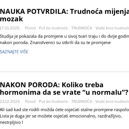
NAUKA POTVRDILA: Trudnoća mijenj
mozak
17.01.2025.
Porod
·
Put do trudnoće
·
TRUDNOĆA
·
Vodič kroz trudnoć
Studija je pokazala da promjene u sivoj tvari traju i do dvije godi
nakon poroda. Znanstvenici su otkrili da su te promjene
SAZNAJTE VIŠE
NAKON PORODA: Koliko treba
hormonima da se vrate “u normalu”?
23.12.2024.
Porod
·
Put do trudnoće
·
TRUDNOĆA
·
Vodič kroz trudnoć
Ali sad kad ste rodili možda ćete osjećati stalne promjene raspolo
Lista je duga jer se možete osjećati emocionalno, razdražljivo,
nestrpljivo I