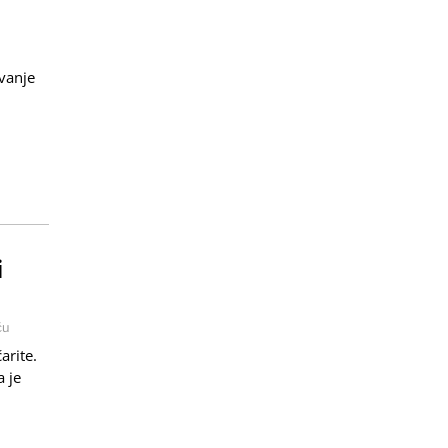
vanje
i
ću
arite.
a je