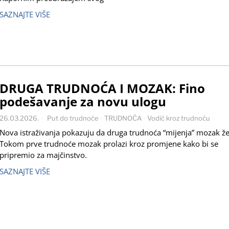
SAZNAJTE VIŠE
DRUGA TRUDNOĆA I MOZAK: Fino
podešavanje za novu ulogu
26.03.2026.
Put do trudnoće
·
TRUDNOĆA
·
Vodič kroz trudnoću
Nova istraživanja pokazuju da druga trudnoća “mijenja” mozak ž
Tokom prve trudnoće mozak prolazi kroz promjene kako bi se
pripremio za majčinstvo.
SAZNAJTE VIŠE