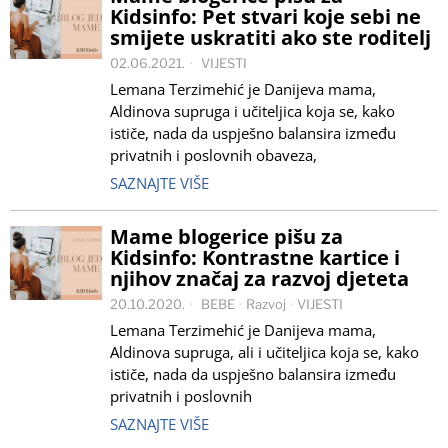
Kidsinfo: Pet stvari koje sebi ne
smijete uskratiti ako ste roditelj
02.06.2021.
VIJESTI
Lemana Terzimehić je Danijeva mama,
Aldinova supruga i učiteljica koja se, kako
ističe, nada da uspješno balansira između
privatnih i poslovnih obaveza,
SAZNAJTE VIŠE
Mame blogerice pišu za
Kidsinfo: Kontrastne kartice i
njihov značaj za razvoj djeteta
20.10.2020.
BEBE
·
Razvoj
·
VIJESTI
Lemana Terzimehić je Danijeva mama,
Aldinova supruga, ali i učiteljica koja se, kako
ističe, nada da uspješno balansira između
privatnih i poslovnih
SAZNAJTE VIŠE