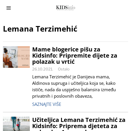
Lemana Terzimehić
Mame blogerice pišu za
Kidsinfo: Pripremite dijete za
polazak u vrtić
26.10.2021.
Ostalo
Lemana Terzimehić je Danijeva mama,
Aldinova supruga i učiteljica koja se, kako
ističe, nada da uspješno balansira između
privatnih i poslovnih obaveza,
SAZNAJTE VIŠE
Učiteljica Lemana Terzimehić za
Kidsinfo: Priprema djeteta za