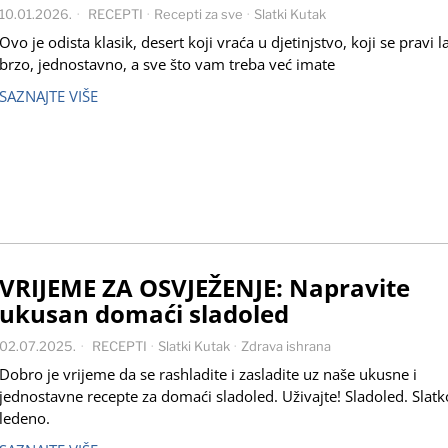
10.01.2026.
RECEPTI
·
Recepti za sve
·
Slatki Kutak
Ovo je odista klasik, desert koji vraća u djetinjstvo, koji se pravi l
brzo, jednostavno, a sve što vam treba već imate
SAZNAJTE VIŠE
VRIJEME ZA OSVJEŽENJE: Napravite
ukusan domaći sladoled
02.07.2025.
RECEPTI
·
Slatki Kutak
·
Zdrava ishrana
Dobro je vrijeme da se rashladite i zasladite uz naše ukusne i
jednostavne recepte za domaći sladoled. Uživajte! Sladoled. Slatk
ledeno.