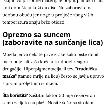
isključivo prirodne materijale poput pamuka i lana
koji dopuštaju koži da diše. Ne zaboravite na
udobnu obuću jer noge u proljeće zbog viših
temperatura znaju brže oticati.
Oprezno sa suncem
(zaboravite na sunčanje lica)
Možda jedva čekate prve zrake kako biste dobili
malo boje, ali vaša koža u trudnoći reagira
drugačije. Hiperpigmentacija ili tzv.
“trudnička
maska“
(tamne mrlje na licu) često se javlja upravo
s prvim proljetnim suncem.
Šta koristiti?
Zaštitni faktor 50 nije rezerviran
samo za ljeto na plaži. Nosite šešir sa širokim