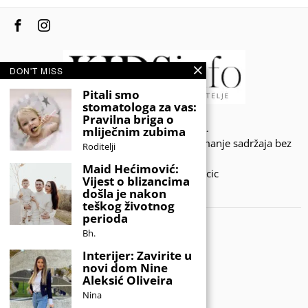
DON'T MISS
Pitali smo
stomatologa za vas:
Pravilna briga o
© 2020 - KIDSINFO.BA.
mliječnim zubima
Sva prava zadržana. Zabranjeno preuzimanje sadržaja bez
Roditelji
dozvole izdavača.
Maid Hećimović:
Developed by Amar SIjercic
Vijest o blizancima
došla je nakon
IZAŠAO JE NOVI MAGAZIN!
teškog životnog
perioda
Bh.
Interijer: Zavirite u
novi dom Nine
Aleksić Oliveira
Nina