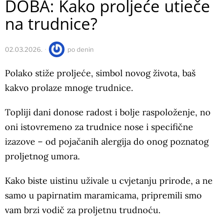
DOBA: Kako proljeće utieče
na trudnice?
02.03.2026.
po
denin
Polako stiže proljeće, simbol novog života, baš
kakvo prolaze mnoge trudnice.
Topliji dani donose radost i bolje raspoloženje, no
oni istovremeno za trudnice nose i specifične
izazove – od pojačanih alergija do onog poznatog
proljetnog umora.
Kako biste uistinu uživale u cvjetanju prirode, a ne
samo u papirnatim maramicama, pripremili smo
vam brzi vodič za proljetnu trudnoću.