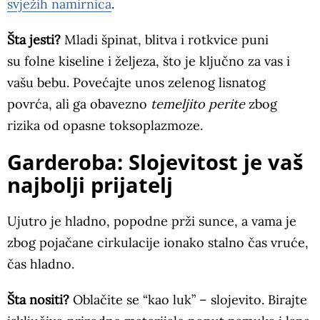
svježih namirnica
.
Šta jesti?
Mladi špinat, blitva i rotkvice puni
su folne kiseline i željeza, što je ključno za vas i
vašu bebu. Povećajte unos zelenog lisnatog
povrća, ali ga obavezno
temeljito perite
zbog
rizika od opasne toksoplazmoze.
Garderoba: Slojevitost je vaš
najbolji prijatelj
Ujutro je hladno, popodne prži sunce, a vama je
zbog pojačane cirkulacije ionako stalno čas vruće,
čas hladno.
Šta nositi?
Oblačite se “kao luk” – slojevito. Birajte