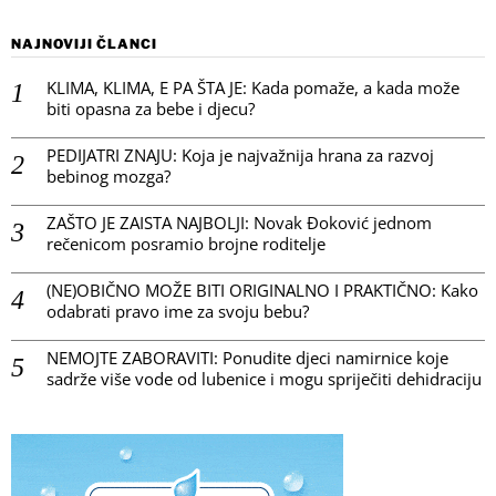
NAJNOVIJI ČLANCI
KLIMA, KLIMA, E PA ŠTA JE: Kada pomaže, a kada može
biti opasna za bebe i djecu?
PEDIJATRI ZNAJU: Koja je najvažnija hrana za razvoj
bebinog mozga?
ZAŠTO JE ZAISTA NAJBOLJI: Novak Đoković jednom
rečenicom posramio brojne roditelje
(NE)OBIČNO MOŽE BITI ORIGINALNO I PRAKTIČNO: Kako
odabrati pravo ime za svoju bebu?
NEMOJTE ZABORAVITI: Ponudite djeci namirnice koje
sadrže više vode od lubenice i mogu spriječiti dehidraciju