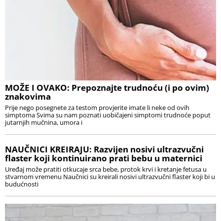
MOŽE I OVAKO: Prepoznajte trudnoću (i po ovim)
znakovima
Prije nego posegnete za testom provjerite imate li neke od ovih
simptoma Svima su nam poznati uobičajeni simptomi trudnoće poput
jutarnjih mučnina, umora i
NAUČNICI KREIRAJU: Razvijen nosivi ultrazvučni
flaster koji kontinuirano prati bebu u maternici
Uređaj može pratiti otkucaje srca bebe, protok krvi i kretanje fetusa u
stvarnom vremenu Naučnici su kreirali nosivi ultrazvučni flaster koji bi u
budućnosti