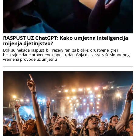
RASPUST UZ ChatGPT: Kako umjetna inteligencija
mijenja djetinjstvo?
Dok su nekada raspusti bili rezervirani za bicikle, društvene igre i
beskrajne dane provedene napolju, današnja djeca sve više slobodnog
vremena provode uz umjetnu