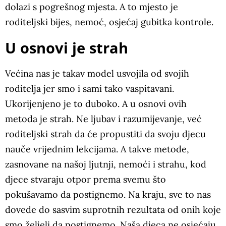
dolazi s pogrešnog mjesta. A to mjesto je
roditeljski bijes, nemoć, osjećaj gubitka kontrole.
U osnovi je strah
Većina nas je takav model usvojila od svojih
roditelja jer smo i sami tako vaspitavani.
Ukorijenjeno je to duboko. A u osnovi ovih
metoda je strah. Ne ljubav i razumijevanje, već
roditeljski strah da će propustiti da svoju djecu
nauče vrijednim lekcijama. A takve metode,
zasnovane na našoj ljutnji, nemoći i strahu, kod
djece stvaraju otpor prema svemu što
pokušavamo da postignemo. Na kraju, sve to nas
dovede do sasvim suprotnih rezultata od onih koje
smo željeli da postignemo. Naša djeca ne osjećaju