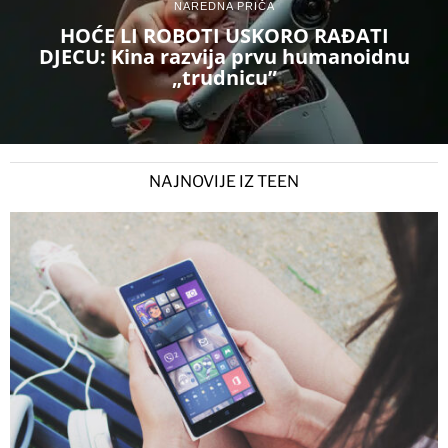
NAREDNA PRIČA
HOĆE LI ROBOTI USKORO RAĐATI
DJECU: Kina razvija prvu humanoidnu
„trudnicu”
NAJNOVIJE IZ TEEN