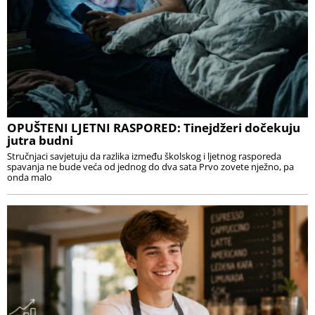
OPUŠTENI LJETNI RASPORED: Tinejdžeri dočekuju
jutra budni
Stručnjaci savjetuju da razlika između školskog i ljetnog rasporeda
spavanja ne bude veća od jednog do dva sata Prvo zovete nježno, pa
onda malo