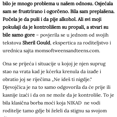
bilo je mnogo problema u našem odnosu. Osjećala
sam se frustrirano i ogorčeno. Bila sam preplašena.
Počela je da puši i da pije alkohol. Ali svi moji
pokušaji da je kontrolišem su propali, a stvari su
bile samo gore
– povjerila se u jednom od svojih
tekstova
Sheril Gould
, ekspertica za roditeljstvo i
urednica sajta momsoftweensandteens.com.
Ona se prijeća i situacije u kojoj je njen suprug
stao na vrata kad je kćerka krenula da izađe i
obratio joj se riječima „Ne ideš ti nigdje.“
Djevojčica je na to samo odgovorila da će prije ili
kasnije izaći i da on ne može da je kontroliše. To je
bila klasična borba moći koja NIKAD ne vodi
roditelje tamo gdje bi želeli da stignu sa svojom