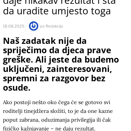
daje nikakav rezultat i šta
da uradite umjesto toga
18.08.2025.
po
Redakcija
Naš zadatak nije da
spriječimo da djeca prave
greške. Ali jeste da budemo
uključeni, zainteresovani,
spremni za razgovor bez
osude.
Ako postoji nešto oko čega će se gotovo svi
roditelji tinejdžera složiti, to je da one kazne
poput zabrana, oduzimanja privilegija ili čak
fizičko kažnjavanje – ne daju rezultat.