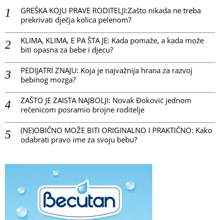
GREŠKA KOJU PRAVE RODITELJI:Zašto nikada ne treba
prekrivati dječja kolica pelenom?
KLIMA, KLIMA, E PA ŠTA JE: Kada pomaže, a kada može
biti opasna za bebe i djecu?
PEDIJATRI ZNAJU: Koja je najvažnija hrana za razvoj
bebinog mozga?
ZAŠTO JE ZAISTA NAJBOLJI: Novak Đoković jednom
rečenicom posramio brojne roditelje
(NE)OBIČNO MOŽE BITI ORIGINALNO I PRAKTIČNO: Kako
odabrati pravo ime za svoju bebu?