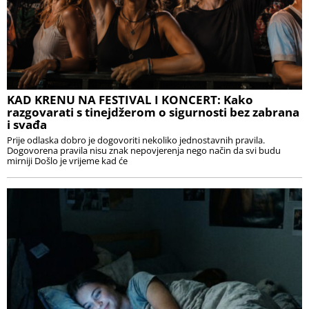
KAD KRENU NA FESTIVAL I KONCERT: Kako
razgovarati s tinejdžerom o sigurnosti bez zabrana
i svađa
Prije odlaska dobro je dogovoriti nekoliko jednostavnih pravila.
Dogovorena pravila nisu znak nepovjerenja nego način da svi budu
mirniji Došlo je vrijeme kad će