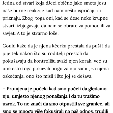
Jedna od stvari koja dJeci obično jako smeta jesu
naše burne reakcije kad nam nešto ispričaju ili
priznaju. Zbog toga oni, kad se dese neke krupne
stvari, izbjegavaju da nam se obrate za pomoć ili za
savjet. A to je stvarno loše.
Gould kaže da je njena kćerka prestala da puši i da
pije tek nakon što su roditelji prestali da
pokušavaju da kontrolišu svaki njen korak, već su
umkesto toga pokazali brigu za nju samu, za njena
oskećanja, ono što misli i što joj se dešava.
–
Promjena je počela kad smo počeli da gledamo
nju, umjesto njenog ponašanja i da tu tražimo
uzrok. To ne znači da smo otpustili sve granice, ali
smo se mnogo više fokusirali na naš odnos, trudili