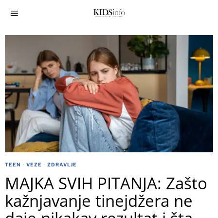
TEEN
·
VEZE
·
ZDRAVLJE
MAJKA SVIH PITANJA: Zašto
kažnjavanje tinejdžera ne