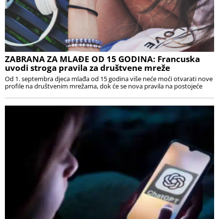
ZABRANA ZA MLAĐE OD 15 GODINA: Francuska
uvodi stroga pravila za društvene mreže
Od 1. septembra djeca mlađa od 15 godina više neće moći otvarati nove
profile na društvenim mrežama, dok će se nova pravila na postojeće