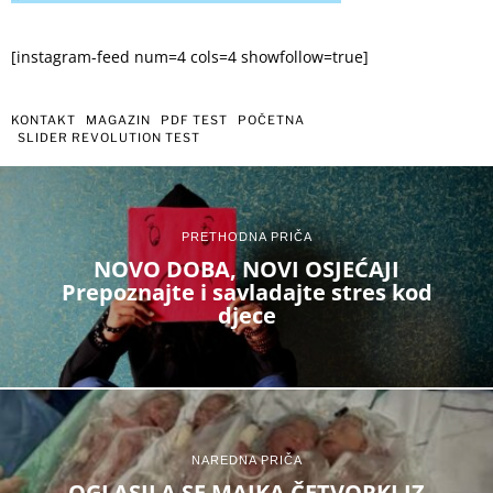
[instagram-feed num=4 cols=4 showfollow=true]
KONTAKT
MAGAZIN
PDF TEST
POČETNA
SLIDER REVOLUTION TEST
PRETHODNA PRIČA
NOVO DOBA, NOVI OSJEĆAJI
Prepoznajte i savladajte stres kod
djece
NAREDNA PRIČA
OGLASILA SE MAJKA ČETVORKI IZ