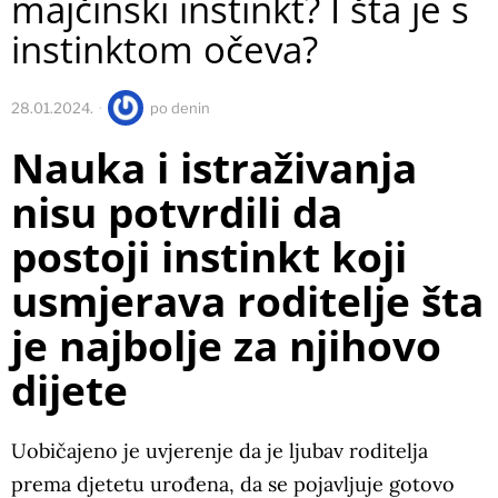
majčinski instinkt? I šta je s
instinktom očeva?
28.01.2024.
po
denin
Nauka i istraživanja
nisu potvrdili da
postoji instinkt koji
usmjerava roditelje šta
je najbolje za njihovo
dijete
Uobičajeno je uvjerenje da je ljubav roditelja
prema djetetu urođena, da se pojavljuje gotovo