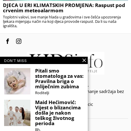
DJECA U ERI KLIMATSKIH PROMJENA: Raspust pod
crvenim meteoalarmom
Toplotni valovi, sve manje hlada u gradovima i sve češća upozorenja
ljekara mijenjaju način na koji djeca provode raspust. Da li su naša
igrališta,
DON'T MISS
Pitali smo
stomatologa za vas:
Pravilna briga o
© 2020 - KIDSINFO.BA.
mliječnim zubima
Sva prava zadržana. Zabranjeno preuzimanje sadržaja bez
Roditelji
dozvole izdavača.
Maid Hećimović:
Developed by Amar SIjercic
Vijest o blizancima
došla je nakon
IZAŠAO JE NOVI MAGAZIN!
teškog životnog
perioda
Bh.