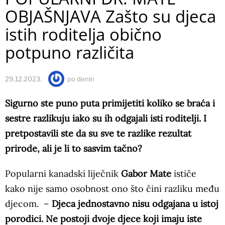
OBJAŠNJAVA Zašto su djeca
istih roditelja obično
potpuno različita
29.12.2023.
po
denin
Sigurno ste puno puta primijetiti koliko se braća i
sestre razlikuju iako su ih odgajali isti roditelji. I
pretpostavili ste da su sve te razlike rezultat
prirode, ali je li to sasvim tačno?
Popularni kanadski liječnik
Gabor Mate
ističe
kako nije samo osobnost ono što čini razliku među
djecom. –
Djeca jednostavno nisu odgajana u istoj
porodici. Ne postoji dvoje djece koji imaju iste