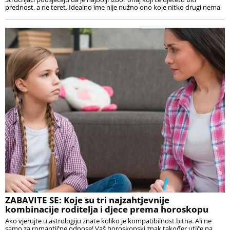
prednost, a ne teret. Idealno ime nije nužno ono koje nitko drugi nema,
ZABAVITE SE: Koje su tri najzahtjevnije
kombinacije roditelja i djece prema horoskopu
Ako vjerujte u astrologiju znate koliko je kompatibilnost bitna. Ali ne
samo za romantične odnose! Vaš horoskopski znak također utiče na