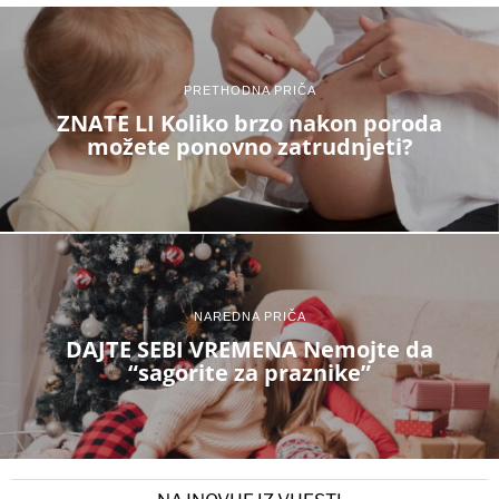
PRETHODNA PRIČA
ZNATE LI Koliko brzo nakon poroda
možete ponovno zatrudnjeti?
NAREDNA PRIČA
DAJTE SEBI VREMENA Nemojte da
“sagorite za praznike”