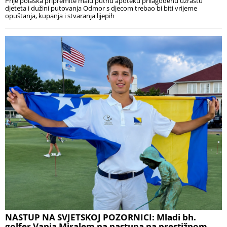
Prije polaska pripremite malu putnu apoteku prilagođenu uzrastu
djeteta i dužini putovanja Odmor s djecom trebao bi biti vrijeme
opuštanja, kupanja i stvaranja lijepih
NASTUP NA SVJETSKOJ POZORNICI: Mladi bh.
golfer Vanja Miralem na nastupa na prestižnom