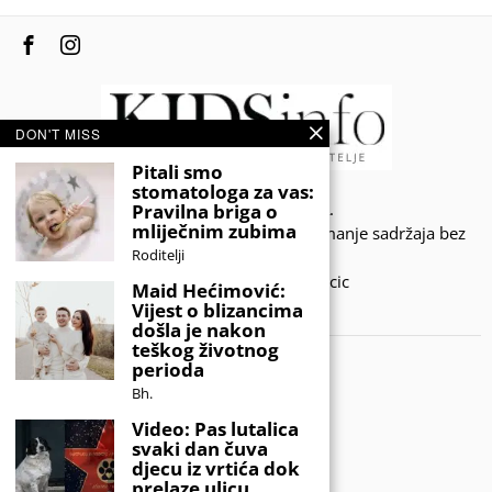
DON'T MISS
Pitali smo
stomatologa za vas:
© 2020 - KIDSINFO.BA.
Pravilna briga o
mliječnim zubima
Sva prava zadržana. Zabranjeno preuzimanje sadržaja bez
Roditelji
dozvole izdavača.
Developed by Amar SIjercic
Maid Hećimović:
Vijest o blizancima
IZAŠAO JE NOVI MAGAZIN!
došla je nakon
teškog životnog
perioda
Bh.
Video: Pas lutalica
svaki dan čuva
djecu iz vrtića dok
prelaze ulicu