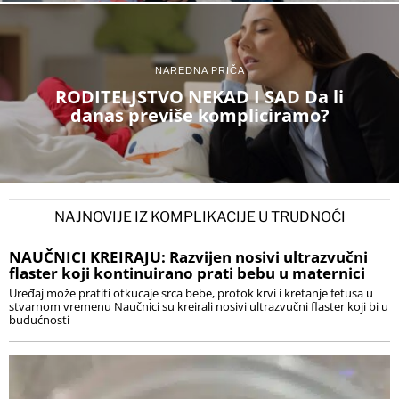
NAREDNA PRIČA
RODITELJSTVO NEKAD I SAD Da li
danas previše kompliciramo?
NAJNOVIJE IZ KOMPLIKACIJE U TRUDNOĆI
NAUČNICI KREIRAJU: Razvijen nosivi ultrazvučni
flaster koji kontinuirano prati bebu u maternici
Uređaj može pratiti otkucaje srca bebe, protok krvi i kretanje fetusa u
stvarnom vremenu Naučnici su kreirali nosivi ultrazvučni flaster koji bi u
budućnosti