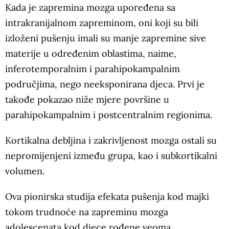
Kada je zapremina mozga upoređena sa
intrakranijalnom zapreminom, oni koji su bili
izloženi pušenju imali su manje zapremine sive
materije u određenim oblastima, naime,
inferotemporalnim i parahipokampalnim
područjima, nego neeksponirana djeca. Prvi je
takođe pokazao niže mjere površine u
parahipokampalnim i postcentralnim regionima.
Kortikalna debljina i zakrivljenost mozga ostali su
nepromijenjeni između grupa, kao i subkortikalni
volumen.
Ova pionirska studija efekata pušenja kod majki
tokom trudnoće na zapreminu mozga
adolescenata kod djece rođene veoma