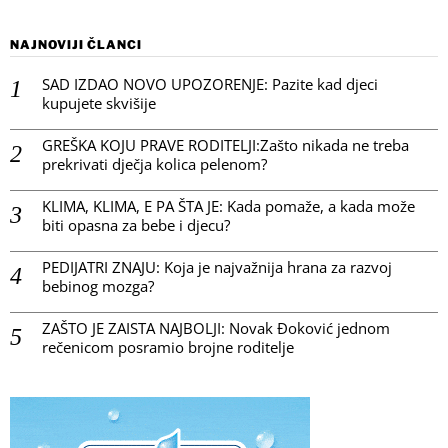
NAJNOVIJI ČLANCI
SAD IZDAO NOVO UPOZORENJE: Pazite kad djeci
kupujete skvišije
GREŠKA KOJU PRAVE RODITELJI:Zašto nikada ne treba
prekrivati dječja kolica pelenom?
KLIMA, KLIMA, E PA ŠTA JE: Kada pomaže, a kada može
biti opasna za bebe i djecu?
PEDIJATRI ZNAJU: Koja je najvažnija hrana za razvoj
bebinog mozga?
ZAŠTO JE ZAISTA NAJBOLJI: Novak Đoković jednom
rečenicom posramio brojne roditelje