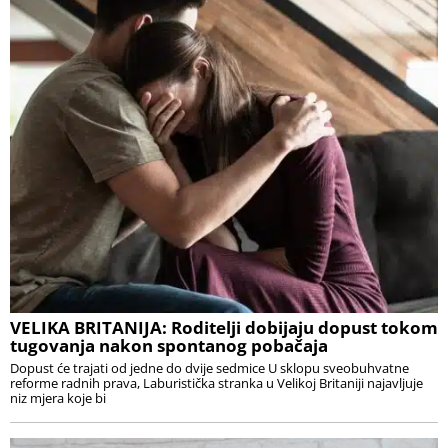
VELIKA BRITANIJA: Roditelji dobijaju dopust tokom
tugovanja nakon spontanog pobačaja
Dopust će trajati od jedne do dvije sedmice U sklopu sveobuhvatne
reforme radnih prava, Laburistička stranka u Velikoj Britaniji najavljuje
niz mjera koje bi