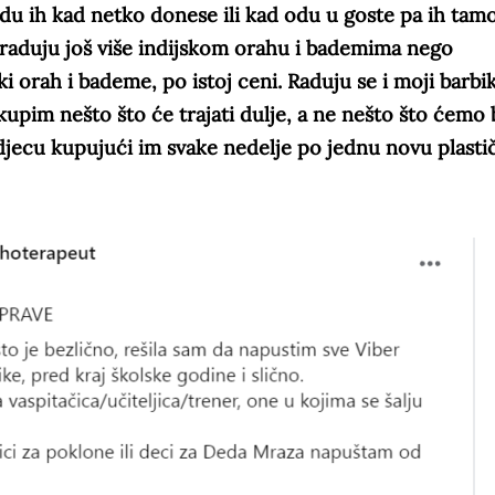
edu ih kad netko donese ili kad odu u goste pa ih tam
 raduju još više indijskom orahu i bademima nego
ki orah i bademe, po istoj ceni. Raduju se i moji barbi
 kupim nešto što će trajati dulje, a ne nešto što ćemo 
djecu kupujući im svake nedelje po jednu novu plasti