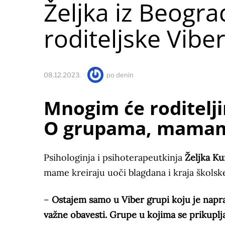
Željka iz Beogra
roditeljske Vibe
08.12.2023.
po
denin
Mnogim će roditelji
O grupama, mamam
Psihologinja i psihoterapeutkinja
Željka Ku
mame kreiraju uoči blagdana i kraja školsk
–
Ostajem samo u Viber grupi koju je napravi
važne obavesti. Grupe u kojima se prikuplja