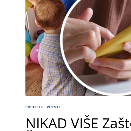
RODITELJI
·
VIJESTI
NIKAD VIŠE Zašto