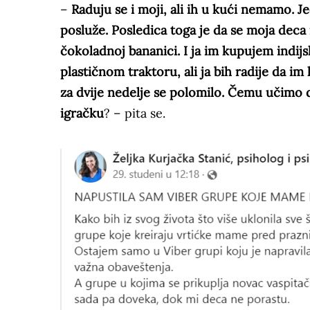
–
Raduju se i moji, ali ih u kući nemamo. J
posluže. Posledica toga je da se moja deca
čokoladnoj bananici. I ja im kupujem indijs
plastičnom traktoru, ali ja bih radije da im
za dvije nedelje se polomilo. Čemu učimo 
igračku
? – pita se.