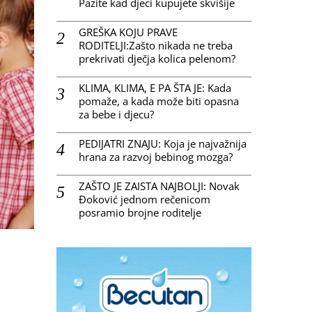
Pazite kad djeci kupujete skvišije
GREŠKA KOJU PRAVE
RODITELJI:Zašto nikada ne treba
prekrivati dječja kolica pelenom?
KLIMA, KLIMA, E PA ŠTA JE: Kada
pomaže, a kada može biti opasna
za bebe i djecu?
PEDIJATRI ZNAJU: Koja je najvažnija
hrana za razvoj bebinog mozga?
ZAŠTO JE ZAISTA NAJBOLJI: Novak
Đoković jednom rečenicom
posramio brojne roditelje