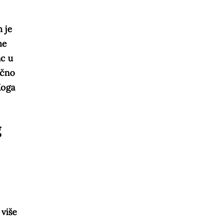
 je
me
ac u
ično
Koga
g
 više