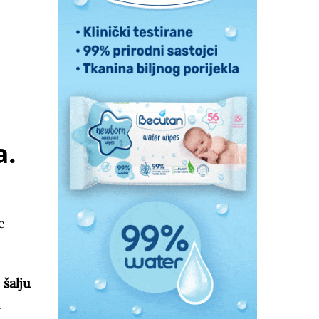
a.
e
 šalju