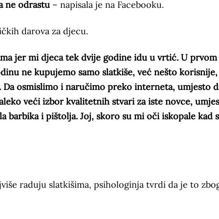
ca ne odrastu
– napisala je na Facebooku.
ičkih darova za djecu.
ma jer mi djeca tek dvije godine idu u vrtić. U prvom
dinu ne kupujemo samo slatkiše, već nešto korisnije,
er. Da osmislimo i naručimo preko interneta, umjesto d
leko veći izbor kvalitetnih stvari za iste novce, umje
barbika i pištolja. Joj, skoro su mi oči iskopale kad 
jviše raduju slatkišima, psihologinja tvrdi da je to zbo