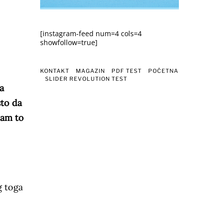
[instagram-feed num=4 cols=4
showfollow=true]
KONTAKT
MAGAZIN
PDF TEST
POČETNA
SLIDER REVOLUTION TEST
a
sto da
sam to
g toga