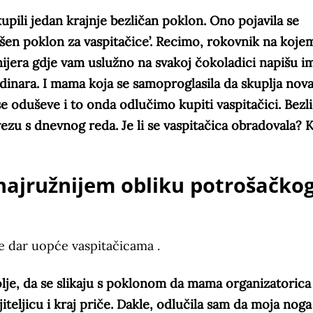
pili jedan krajnje bezličan poklon. Ono pojavila se
šen poklon za vaspitačice’. Recimo, rokovnik na kojem
bonijera gdje vam uslužno na svakoj čokoladici napišu i
 dinara. I mama koja se samoproglasila da skuplja nov
se oduševe i to onda odlučimo kupiti vaspitačici. Bezl
bvezu s dnevnog reda. Je li se vaspitačica obradovala? 
najružnijem obliku potrošačko
se dar uopće vaspitačicama .
lje, da se slikaju s poklonom da mama organizatorica
teljicu i kraj priče. Dakle, odlučila sam da moja noga