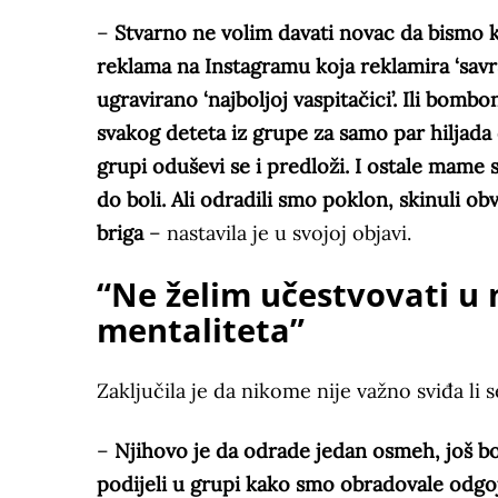
–
Stvarno ne volim davati novac da bismo ku
reklama na Instagramu koja reklamira ‘savr
ugravirano ‘najboljoj vaspitačici’. Ili bom
svakog deteta iz grupe za samo par hiljada
grupi oduševi se i predloži. I ostale mame 
do boli. Ali odradili smo poklon, skinuli o
briga
– nastavila je u svojoj objavi.
“Ne želim učestvovati u 
mentaliteta”
Zaključila je da nikome nije važno sviđa li 
–
Njihovo je da odrade jedan osmeh, još bo
podijeli u grupi kako smo obradovale odgoji