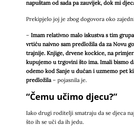
napuštam od sada pa zauvijek, dok mi dje
Prekipjelo joj je zbog dogovora oko zajedn
–
Imam relativno malo iskustva s tim grupa
vrtiću naivno sam predložila da za Novu go
trajnije. Knjige, drvene kockice, na primj
kupujemo u trgovini što ima. Imali bismo da
odemo kod Sanje u dućan i uzmemo pet kila 
predložila
– pojasnila je.
“Čemu učimo djecu?”
Iako drugi roditelji smatraju da se djeca na
što ih se uči da ih jedu.