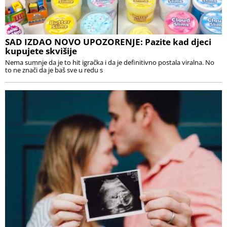
SAD IZDAO NOVO UPOZORENJE: Pazite kad djeci
kupujete skvišije
Nema sumnje da je to hit igračka i da je definitivno postala viralna. No
to ne znači da je baš sve u redu s