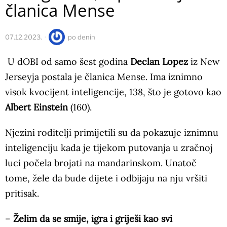
članica Mense
07.12.2023.
po
denin
U dOBI od samo šest godina
Declan Lopez
iz New
Jerseyja postala je članica Mense. Ima iznimno
visok kvocijent inteligencije, 138, što je gotovo kao
Albert Einstein
(160).
Njezini roditelji primijetili su da pokazuje iznimnu
inteligenciju kada je tijekom putovanja u zračnoj
luci počela brojati na mandarinskom. Unatoč
tome, žele da bude dijete i odbijaju na nju vršiti
pritisak.
–
Želim da se smije, igra i griješi kao svi