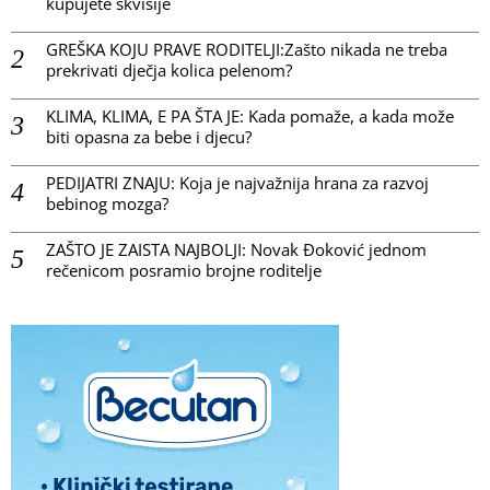
kupujete skvišije
GREŠKA KOJU PRAVE RODITELJI:Zašto nikada ne treba
prekrivati dječja kolica pelenom?
KLIMA, KLIMA, E PA ŠTA JE: Kada pomaže, a kada može
biti opasna za bebe i djecu?
PEDIJATRI ZNAJU: Koja je najvažnija hrana za razvoj
bebinog mozga?
ZAŠTO JE ZAISTA NAJBOLJI: Novak Đoković jednom
rečenicom posramio brojne roditelje