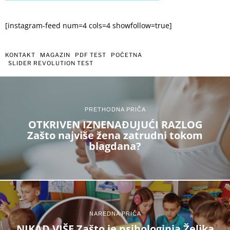
[instagram-feed num=4 cols=4 showfollow=true]
KONTAKT
MAGAZIN
PDF TEST
POČETNA
SLIDER REVOLUTION TEST
PRETHODNA PRIČA
OTKRIVEN IZNENAĐUJUĆI RAZLOG
Zašto najviše žena zatrudni tokom
blagdana?
NAREDNA PRIČA
NIKAD VIŠE Zašto je psihologinja Željka