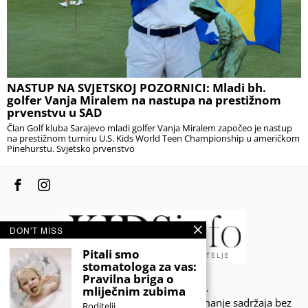
NASTUP NA SVJETSKOJ POZORNICI: Mladi bh.
golfer Vanja Miralem na nastupa na prestižnom
prvenstvu u SAD
Član Golf kluba Sarajevo mladi golfer Vanja Miralem započeo je nastup
na prestižnom turniru U.S. Kids World Teen Championship u američkom
Pinehurstu. Svjetsko prvenstvo
DON'T MISS
Pitali smo
stomatologa za vas:
Pravilna briga o
© 2020 - KIDSINFO.BA.
mliječnim zubima
Sva prava zadržana. Zabranjeno preuzimanje sadržaja bez
Roditelji