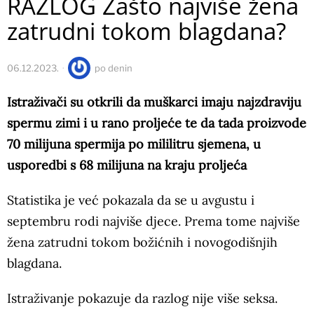
RAZLOG Zašto najviše žena
zatrudni tokom blagdana?
06.12.2023.
po
denin
Istraživači su otkrili da muškarci imaju najzdraviju
spermu zimi i u rano proljeće te da tada proizvode
70 milijuna spermija po mililitru sjemena, u
usporedbi s 68 milijuna na kraju proljeća
Statistika je već pokazala da se u avgustu i
septembru rodi najviše djece. Prema tome najviše
žena zatrudni tokom božićnih i novogodišnjih
blagdana.
Istraživanje pokazuje da razlog nije više seksa.