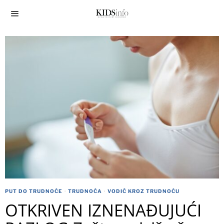
PUT DO TRUDNOĆE
·
TRUDNOĆA
·
VODIČ KROZ TRUDNOĆU
OTKRIVEN IZNENAĐUJUĆI