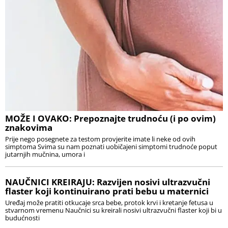
MOŽE I OVAKO: Prepoznajte trudnoću (i po ovim)
znakovima
Prije nego posegnete za testom provjerite imate li neke od ovih
simptoma Svima su nam poznati uobičajeni simptomi trudnoće poput
jutarnjih mučnina, umora i
NAUČNICI KREIRAJU: Razvijen nosivi ultrazvučni
flaster koji kontinuirano prati bebu u maternici
Uređaj može pratiti otkucaje srca bebe, protok krvi i kretanje fetusa u
stvarnom vremenu Naučnici su kreirali nosivi ultrazvučni flaster koji bi u
budućnosti