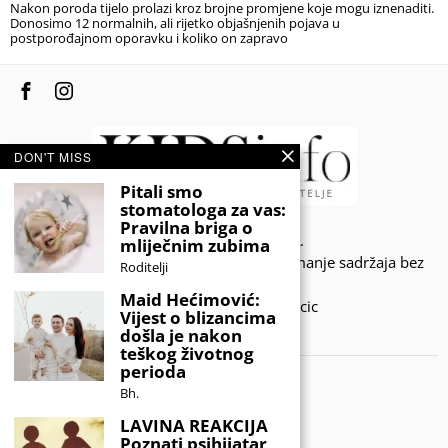
Nakon poroda tijelo prolazi kroz brojne promjene koje mogu iznenaditi.
Donosimo 12 normalnih, ali rijetko objašnjenih pojava u
postporođajnom oporavku i koliko on zapravo
DON'T MISS
Pitali smo
stomatologa za vas:
Pravilna briga o
© 2020 - KIDSINFO.BA.
mliječnim zubima
Sva prava zadržana. Zabranjeno preuzimanje sadržaja bez
Roditelji
dozvole izdavača.
Maid Hećimović:
Developed by Amar SIjercic
Vijest o blizancima
došla je nakon
IZAŠAO JE NOVI MAGAZIN!
teškog životnog
perioda
Bh.
LAVINA REAKCIJA
Poznati psihijatar