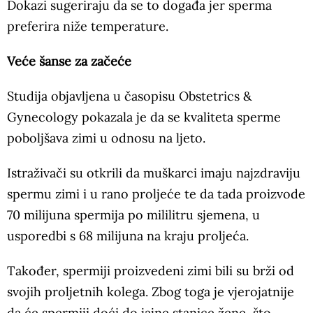
Dokazi sugeriraju da se to događa jer sperma
preferira niže temperature.
Veće šanse za začeće
Studija objavljena u časopisu Obstetrics &
Gynecology pokazala je da se kvaliteta sperme
poboljšava zimi u odnosu na ljeto.
Istraživači su otkrili da muškarci imaju najzdraviju
spermu zimi i u rano proljeće te da tada proizvode
70 milijuna spermija po mililitru sjemena, u
usporedbi s 68 milijuna na kraju proljeća.
Također, spermiji proizvedeni zimi bili su brži od
svojih proljetnih kolega. Zbog toga je vjerojatnije
da će spermiji doći do jajne stanice žene, što