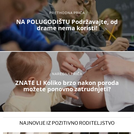
PRETHODNA PRIČA
NA POLUGODIŠTU Podržavajte, od
drame nema koristi!
NAREDNA PRIČA
ZNATE LI Koliko brzo nakon poroda
možete ponovno zatrudnjeti?
NAJNOVIJE IZ POZITIVNO RODITELJSTVO