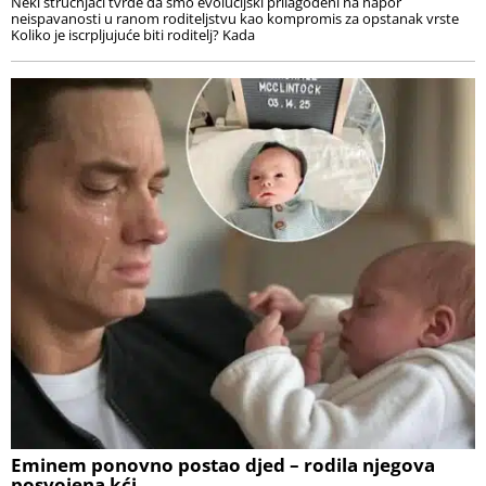
Neki stručnjaci tvrde da smo evolucijski prilagođeni na napor
neispavanosti u ranom roditeljstvu kao kompromis za opstanak vrste
Koliko je iscrpljujuće biti roditelj? Kada
Eminem ponovno postao djed – rodila njegova
posvojena kći