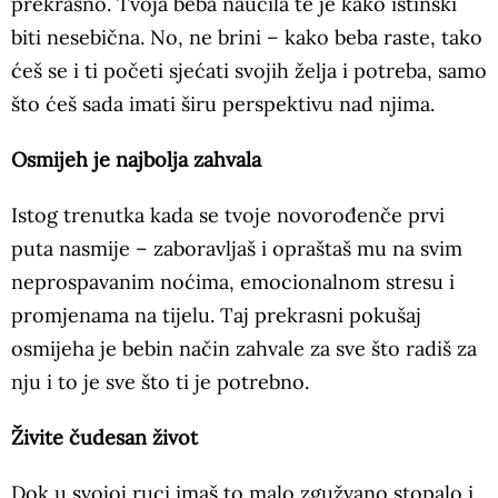
prekrasno. Tvoja beba naučila te je kako istinski
biti nesebična. No, ne brini – kako beba raste, tako
ćeš se i ti početi sjećati svojih želja i potreba, samo
što ćeš sada imati širu perspektivu nad njima.
Osmijeh je najbolja zahvala
Istog trenutka kada se tvoje novorođenče prvi
puta nasmije – zaboravljaš i opraštaš mu na svim
neprospavanim noćima, emocionalnom stresu i
promjenama na tijelu. Taj prekrasni pokušaj
osmijeha je bebin način zahvale za sve što radiš za
nju i to je sve što ti je potrebno.
Živite čudesan život
Dok u svojoj ruci imaš to malo zgužvano stopalo i