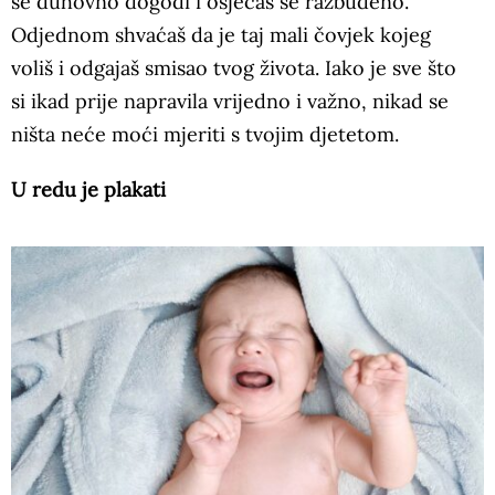
se duhovno dogodi i osjećaš se razbuđeno.
Odjednom shvaćaš da je taj mali čovjek kojeg
voliš i odgajaš smisao tvog života. Iako je sve što
si ikad prije napravila vrijedno i važno, nikad se
ništa neće moći mjeriti s tvojim djetetom.
U redu je plakati