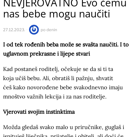
NEVJEROVATNO Evo čemu
nas bebe mogu naučiti
27.12.2023.
po
denin
I od tek rođenih beba može se svašta naučiti. I to
uglavnom prekrasne i lijepe stvari
Kad postaneš roditelj, očekuje se da si ti ta
koja učiš bebu. Ali, obratiš li pažnju, shvatit
ćeš kako novorođene bebe svakodnevno imaju
mnoštvo važnih lekcija i za nas roditelje.
Vjerovati svojim instinktima
Možda gledaš svako malo u priručnike, guglaš i
ispituješ liječnika, prijatelje i obitelj, ali doći će