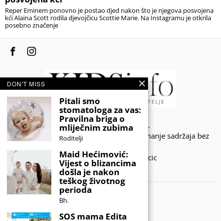
Reper Eminem ponovno je postao djed nakon što je njegova posvojena
kći Alaina Scott rodila djevojčicu Scottie Marie. Na Instagramu je otkrila
posebno značenje
DON'T MISS
Pitali smo
stomatologa za vas:
Pravilna briga o
© 2020 - KIDSINFO.BA.
mliječnim zubima
Sva prava zadržana. Zabranjeno preuzimanje sadržaja bez
Roditelji
dozvole izdavača.
Maid Hećimović:
Developed by Amar SIjercic
Vijest o blizancima
došla je nakon
IZAŠAO JE NOVI MAGAZIN!
teškog životnog
perioda
Bh.
SOS mama Edita