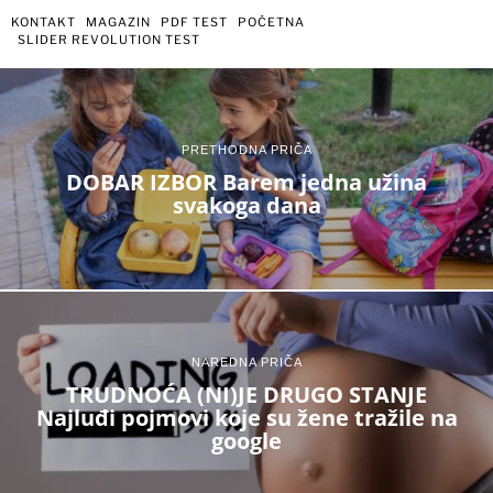
KONTAKT
MAGAZIN
PDF TEST
POČETNA
SLIDER REVOLUTION TEST
PRETHODNA PRIČA
DOBAR IZBOR Barem jedna užina
svakoga dana
NAREDNA PRIČA
TRUDNOĆA (NI)JE DRUGO STANJE
Najluđi pojmovi koje su žene tražile na
google