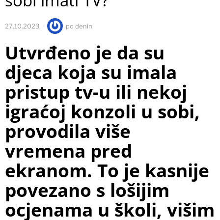
sobi imati TV?
27.10.2023.
po
denin
Utvrđeno je da su
djeca koja su imala
pristup tv-u ili nekoj
igraćoj konzoli u sobi,
provodila više
vremena pred
ekranom. To je kasnije
povezano s lošijim
ocjenama u školi, višim