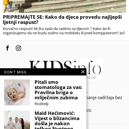
PRIPREMAJTE SE: Kako da djeca provedu najljepši
ljetnji raspust?
Konačno raspust! Ali šta sada da radimo sa djecom ? Kako da ih
organizujemo da ne budu stalno na mobitelu ili pred kompjuterom? Još
DON'T MISS
Pitali smo
stomatologa za vas:
© 2020 - KIDSINFO.BA.
Pravilna briga o
mliječnim zubima
Sva prava zadržana. Zabranjeno preuzimanje sadržaja bez
dozvole izdavača.
Roditelji
Developed by Amar SIjercic
Maid Hećimović:
Vijest o blizancima
IZAŠAO JE NOVI MAGAZIN!
došla je nakon
teškog životnog