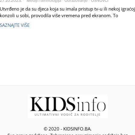
27.10.2023.
Mediji i tehnologija
·
Obrazovanje
·
OSNOVCI
Utvrđeno je da su djeca koja su imala pristup tv-u ili nekoj igraćoj
konzoli u sobi, provodila više vremena pred ekranom. To
SAZNAJTE VIŠE
© 2020 - KIDSINFO.BA.