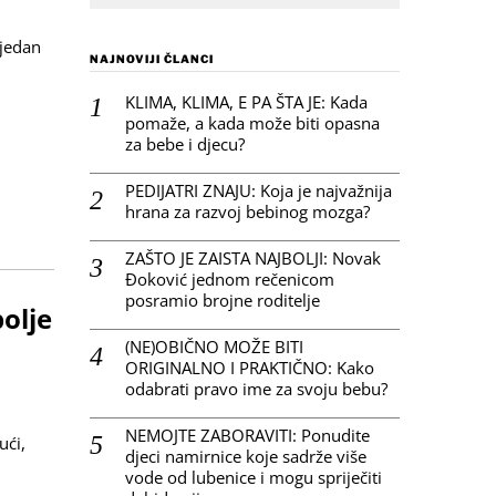
 jedan
NAJNOVIJI ČLANCI
KLIMA, KLIMA, E PA ŠTA JE: Kada
pomaže, a kada može biti opasna
za bebe i djecu?
PEDIJATRI ZNAJU: Koja je najvažnija
hrana za razvoj bebinog mozga?
ZAŠTO JE ZAISTA NAJBOLJI: Novak
Đoković jednom rečenicom
posramio brojne roditelje
olje
(NE)OBIČNO MOŽE BITI
ORIGINALNO I PRAKTIČNO: Kako
odabrati pravo ime za svoju bebu?
NEMOJTE ZABORAVITI: Ponudite
ući,
djeci namirnice koje sadrže više
vode od lubenice i mogu spriječiti