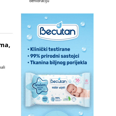
dehidraciju
ama,
ali