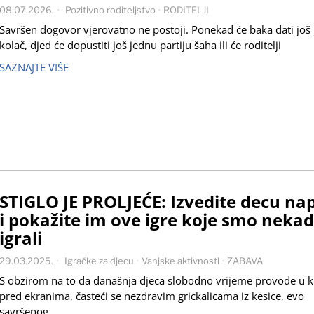
08.07.2026.
Pozitivno roditeljstvo
·
RODITELJI
Savršen dogovor vjerovatno ne postoji. Ponekad će baka dati još
kolač, djed će dopustiti još jednu partiju šaha ili će roditelji
SAZNAJTE VIŠE
STIGLO JE PROLJEĆE: Izvedite decu nap
i pokažite im ove igre koje smo nekad
igrali
29.03.2025.
Igračke za djecu
·
Vanjske aktivnosti
·
ZABAVA
S obzirom na to da današnja djeca slobodno vrijeme provode u k
pred ekranima, časteći se nezdravim grickalicama iz kesice, evo
savršenog