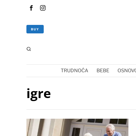
BUY
TRUDNOĆA
BEBE
OSNOVC
igre