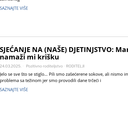
SAZNAJTE VIŠE
SJEĆANJE NA (NAŠE) DJETINJSTVO: M
namaži mi krišku
24.03.2025.
Pozitivno roditeljstvo
·
RODITELJI
Jelo se sve što se stiglo… Pili smo zašećerene sokove, ali nismo im
problema sa težinom jer smo provodili dane trčeći i
SAZNAJTE VIŠE