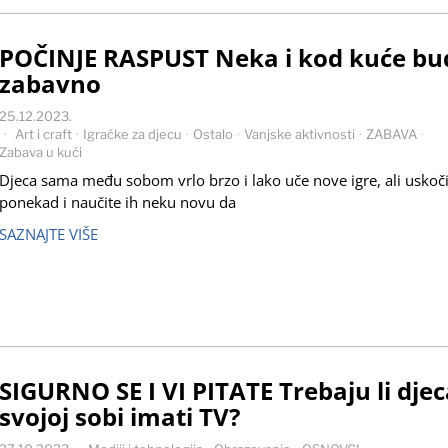
POČINJE RASPUST Neka i kod kuće bu
zabavno
25.12.2023.
Art i craft
·
Igračke za djecu
·
Ostalo
·
Vanjske aktivnosti
·
ZABAVA
·
Zabava u kući
Djeca sama među sobom vrlo brzo i lako uče nove igre, ali uskočit
ponekad i naučite ih neku novu da
SAZNAJTE VIŠE
SIGURNO SE I VI PITATE Trebaju li djec
svojoj sobi imati TV?