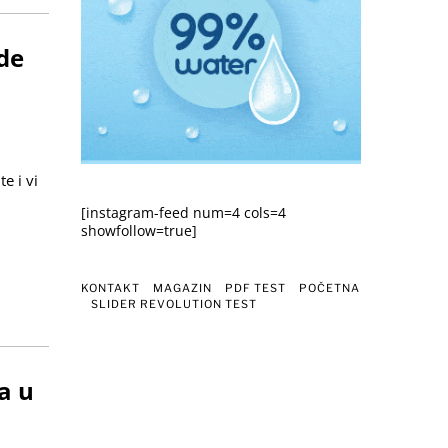
de
e i vi
[instagram-feed num=4 cols=4
showfollow=true]
KONTAKT
MAGAZIN
PDF TEST
POČETNA
SLIDER REVOLUTION TEST
a u