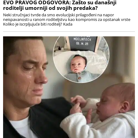
EVO PRAVOG ODGOVORA: Zašto su današnji
roditelji umorniji od svojih predaka?
Neki stručnjaci tvrde da smo evolucijski prilagođeni na napor
neispavanosti u ranom roditeljstvu kao kompromis za opstanak vrste
Koliko je iscrpljujuće biti roditelj? Kada