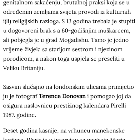
genitalnom sakaćenju, brutalnoj praksi koja se u
određenim zemljama svijeta provodi iz kulturnih
i(li) religijskih razloga. S 13 godina trebala je stupiti
u dogovoreni brak s a 60-godišnjim muškarcem,
ali pobjegla je u grad Mogadishu. Tamo je jedno
vrijeme živjela sa starijom sestrom i njezinom
porodicom, a nakon toga uspjela se preseliti u
Veliku Britaniju.
Sasvim slučajno na londonskim ulicama primijetio
ju je fotograf
Terence Donovan
i pomogao joj da
osigura naslovnicu prestižnog kalendara Pirelli
1987. godine.
Deset godina kasnije, na vrhuncu manekenske
karijere, Waris je u intervjuu za magazin Marie