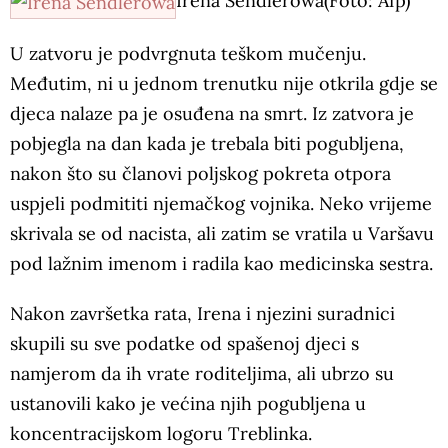
Irena Sendlerowa(Foto: Afp)
U zatvoru je podvrgnuta teškom mučenju.
Međutim, ni u jednom trenutku nije otkrila gdje se
djeca nalaze pa je osuđena na smrt. Iz zatvora je
pobjegla na dan kada je trebala biti pogubljena,
nakon što su članovi poljskog pokreta otpora
uspjeli podmititi njemačkog vojnika. Neko vrijeme
skrivala se od nacista, ali zatim se vratila u Varšavu
pod lažnim imenom i radila kao medicinska sestra.
Nakon završetka rata, Irena i njezini suradnici
skupili su sve podatke od spašenoj djeci s
namjerom da ih vrate roditeljima, ali ubrzo su
ustanovili kako je većina njih pogubljena u
koncentracijskom logoru Treblinka.