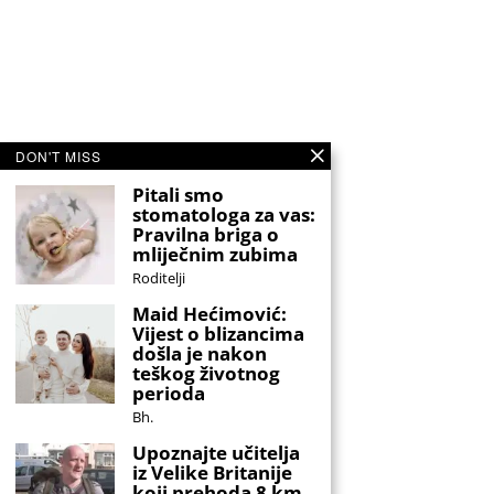
DON'T MISS
Pitali smo
stomatologa za vas:
Pravilna briga o
mliječnim zubima
Roditelji
Maid Hećimović:
Vijest o blizancima
došla je nakon
teškog životnog
perioda
Bh.
Upoznajte učitelja
iz Velike Britanije
koji prehoda 8 km