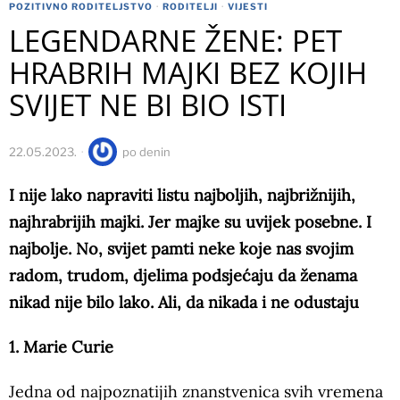
POZITIVNO RODITELJSTVO
·
RODITELJI
·
VIJESTI
LEGENDARNE ŽENE: PET
HRABRIH MAJKI BEZ KOJIH
SVIJET NE BI BIO ISTI
22.05.2023.
po
denin
I nije lako napraviti listu najboljih, najbrižnijih,
najhrabrijih majki. Jer majke su uvijek posebne. I
najbolje. No, svijet pamti neke koje nas svojim
radom, trudom, djelima podsjećaju da ženama
nikad nije bilo lako. Ali, da nikada i ne odustaju
1. Marie Curie
Jedna od najpoznatijih znanstvenica svih vremena