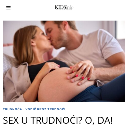
TRUDNOĆA
·
VODIČ KROZ TRUDNOĆU
SEX U TRUDNOĆI? O, DA!