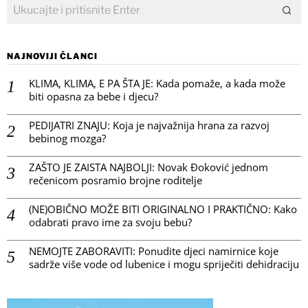
NAJNOVIJI ČLANCI
KLIMA, KLIMA, E PA ŠTA JE: Kada pomaže, a kada može
biti opasna za bebe i djecu?
PEDIJATRI ZNAJU: Koja je najvažnija hrana za razvoj
bebinog mozga?
ZAŠTO JE ZAISTA NAJBOLJI: Novak Đoković jednom
rečenicom posramio brojne roditelje
(NE)OBIČNO MOŽE BITI ORIGINALNO I PRAKTIČNO: Kako
odabrati pravo ime za svoju bebu?
NEMOJTE ZABORAVITI: Ponudite djeci namirnice koje
sadrže više vode od lubenice i mogu spriječiti dehidraciju