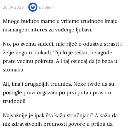
26.04.2023.
po
denin
Mnoge buduće mame u vrijeme trudnoće imaju
msmanjeni interes za vođenje ljubavi.
No, po svemu sudeći, nije riječ o odustvu strasti i
želje nego o blokadi. Tijelo je teško, nelagode
prate većinu pokreta. A i taj osjećaj da je beba u
stomaku.
Ali, ima i drugačijih trudnica. Neke tvrde da su
postigle pravi orgazam po prvi puta upravo u
trudnoći!
Najvažnije je ipak šta kažu stručnjaci? A kažu da
niz zdravstvenih prednosti govore u prilog da