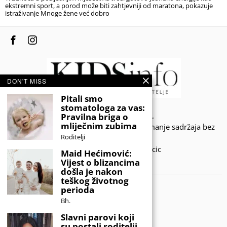
ekstremni sport, a porod može biti zahtjevniji od maratona, pokazuje
istraživanje Mnoge žene već dobro
DON'T MISS
Pitali smo
stomatologa za vas:
© 2020 - KIDSINFO.BA.
Pravilna briga o
mliječnim zubima
Sva prava zadržana. Zabranjeno preuzimanje sadržaja bez
Roditelji
dozvole izdavača.
Developed by Amar SIjercic
Maid Hećimović:
Vijest o blizancima
IZAŠAO JE NOVI MAGAZIN!
došla je nakon
teškog životnog
perioda
Bh.
Slavni parovi koji
su postali roditelji