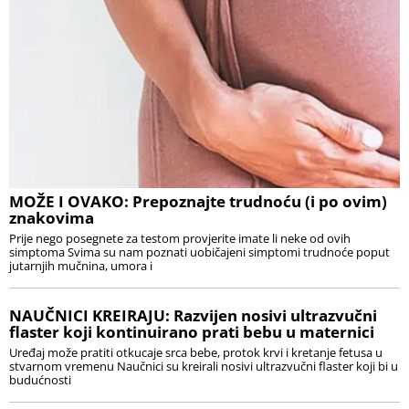
MOŽE I OVAKO: Prepoznajte trudnoću (i po ovim)
znakovima
Prije nego posegnete za testom provjerite imate li neke od ovih
simptoma Svima su nam poznati uobičajeni simptomi trudnoće poput
jutarnjih mučnina, umora i
NAUČNICI KREIRAJU: Razvijen nosivi ultrazvučni
flaster koji kontinuirano prati bebu u maternici
Uređaj može pratiti otkucaje srca bebe, protok krvi i kretanje fetusa u
stvarnom vremenu Naučnici su kreirali nosivi ultrazvučni flaster koji bi u
budućnosti