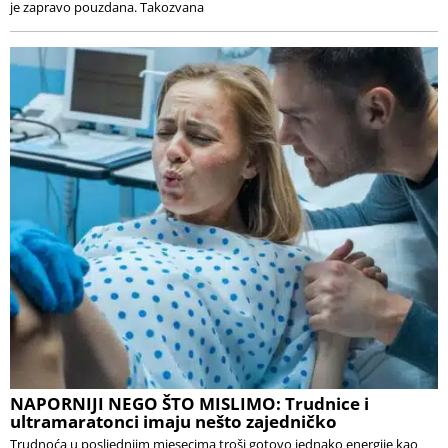
je zapravo pouzdana. Takozvana
NAPORNIJI NEGO ŠTO MISLIMO: Trudnice i
ultramaratonci imaju nešto zajedničko
Trudnoća u posljednjim mjesecima troši gotovo jednako energije kao